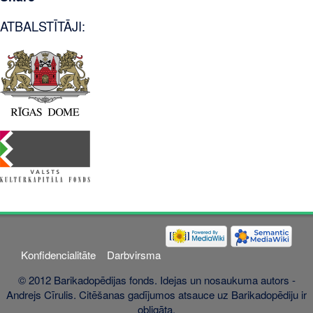
ATBALSTĪTĀJI:
Konfidencialitāte
Darbvirsma
© 2012 Barikadopēdijas fonds. Idejas un nosaukuma autors -
Andrejs Cīrulis. Citēšanas gadījumos atsauce uz Barikadopēdiju ir
obligāta.