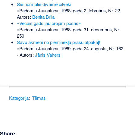
Šie normālie dīvainie cilvēki
«Padomju Jaunatne», 1988. gada 2. februāris, Nr. 22
-
Autors:
Benita Brila
«Vecais gads jau projām pošas»
«Padomju Jaunatne», 1988. gada 31. decembris, Nr.
250
Savu akmeni no pieminekļa prasu atpakaļ!
«Padomju Jaunatne», 1989. gada 24. augusts, Nr. 162
- Autors:
Jānis Vahers
Kategorija
:
Tēmas
Share