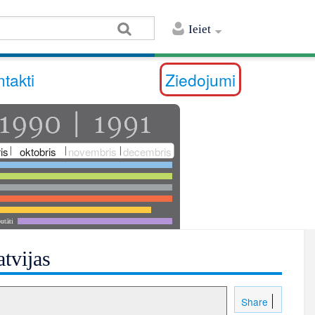
Ieiet
takti
Ziedojumi
is
oktobris
novembris
decembris
utāti
atvijas
Share