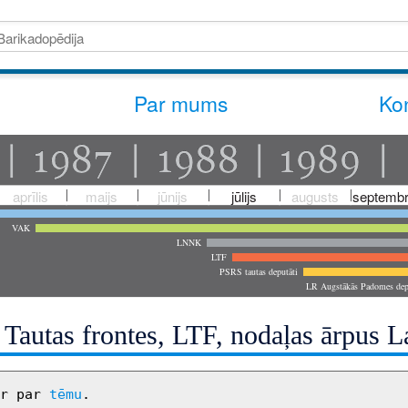
Par mums
Kon
aprīlis
maijs
jūnijs
jūlijs
augusts
septembr
VAK
LNNK
LTF
PSRS tautas deputāti
LR Augstākās Padomes dep
 Tautas frontes, LTF, nodaļas ārpus L
r par 
tēmu