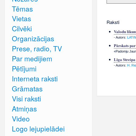
Tēmas
Vietas
Raksti
Cilvēki
Valodu likum
Organizācijas
- Autors:
LATI
Pārskats pa
Prese, radio, TV
«Padomju Jauna
Par medijiem
Līga Streip
- Autors:
H. Ri
Pētījumi
Interneta raksti
Grāmatas
Visi raksti
Atmiņas
Video
Logo lejupielādei