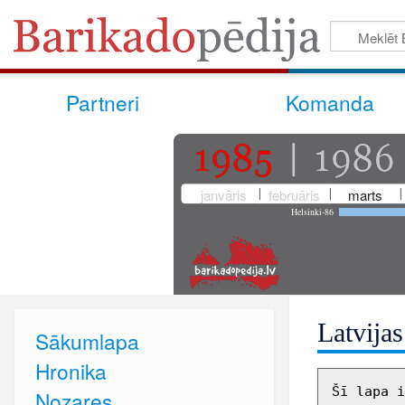
Partneri
Komanda
janvāris
februāris
marts
Helsinki-86
Latvijas
Sākumlapa
Hronika
Šī lapa i
Nozares