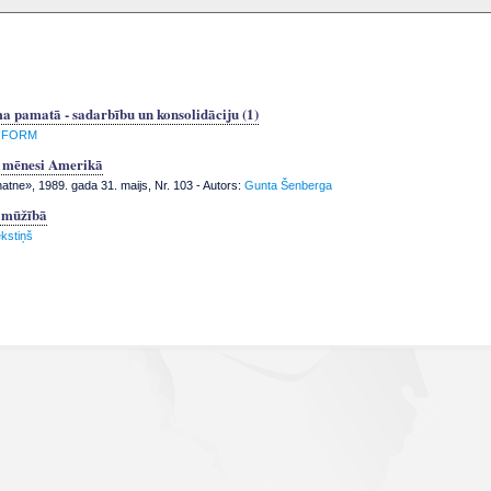
a pamatā - sadarbību un konsolidāciju (1)
NFORM
r mēnesi Amerikā
tne», 1989. gada 31. maijs, Nr. 103
- Autors:
Gunta Šenberga
a mūžībā
ekstiņš