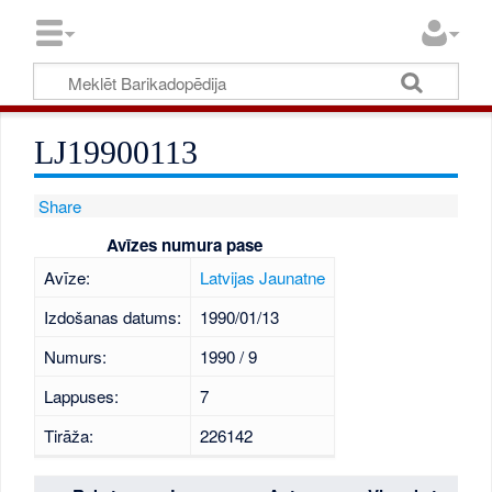
LJ19900113
Share
Avīzes numura pase
Avīze:
Latvijas Jaunatne
Izdošanas datums:
1990/01/13
Numurs:
1990 / 9
Lappuses:
7
Tirāža:
226142