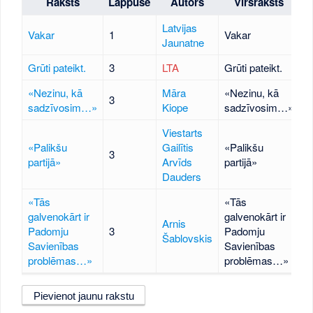
Raksts
Lappuse
Autors
Virsraksts
A
Latvijas
Vakar
1
Vakar
Jaunatne
Grūti pateikt.
3
LTA
Grūti pateikt.
«Nezinu, kā
Māra
«Nezinu, kā
3
sadzīvosim…»
Kiope
sadzīvosim…»
Viestarts
«Palikšu
Gailītis
«Palikšu
3
partijā»
Arvīds
partijā»
Dauders
«Tās
«Tās
galvenokārt ir
galvenokārt ir
Arnis
Padomju
3
Padomju
Šablovskis
Savienības
Savienības
problēmas…»
problēmas…»
Pievienot jaunu rakstu