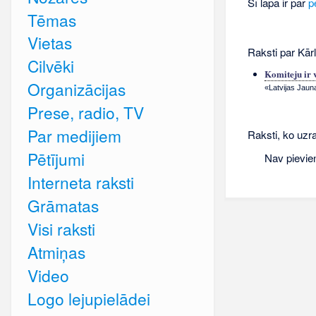
Šī lapa ir par
p
Tēmas
Vietas
Raksti par Kārl
Cilvēki
Komiteju ir v
Organizācijas
«Latvijas Jaun
Prese, radio, TV
Par medijiem
Raksti, ko uzra
Pētījumi
Nav pievie
Interneta raksti
Grāmatas
Visi raksti
Atmiņas
Video
Logo lejupielādei