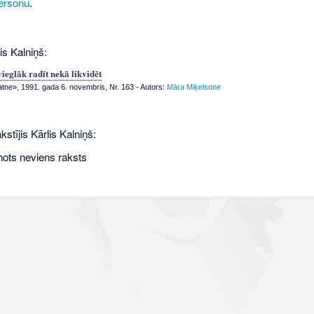
ersonu
.
is Kalniņš:
ieglāk radīt nekā likvidēt
atne», 1991. gada 6. novembris, Nr. 163
- Autors:
Māra Miķelsone
kstījis Kārlis Kalniņš:
nots neviens raksts