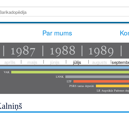
Par mums
Kon
aprīlis
maijs
jūnijs
jūlijs
augusts
septembr
VAK
LNNK
LTF
PSRS tautas deputāti
LR Augstākās Padomes dep
Kalniņš