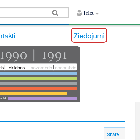
Ieiet
takti
Ziedojumi
is
oktobris
novembris
decembris
utāti
Share