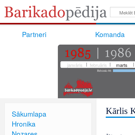
Partneri
Komanda
janvāris
februāris
marts
Helsinki-86
Kārlis 
Sākumlapa
Hronika
Nozares