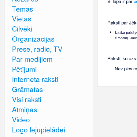
Šī lapa ir par
p
Tēmas
Vietas
Raksti par Jē
Cilvēki
Laika pakāpi
Organizācijas
«Padomju Jauna
Prese, radio, TV
Par medijiem
Raksti, ko uzr
Pētījumi
Nav pievie
Interneta raksti
Grāmatas
Visi raksti
Atmiņas
Video
Logo lejupielādei