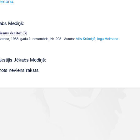
ersonu
.
kabs Mediņš:
enus skaitot (3)
tne», 1988. gada 1. novembris, Nr. 208
- Autors:
Vilis Krūmiņš
,
Inga Helmane
akstījis Jēkabs Mediņš:
nots neviens raksts