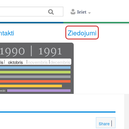
Ieiet
takti
Ziedojumi
is
oktobris
novembris
decembris
utāti
Share