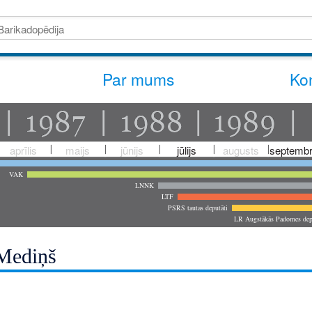
Par mums
Kon
aprīlis
maijs
jūnijs
jūlijs
augusts
septembr
VAK
LNNK
LTF
PSRS tautas deputāti
LR Augstākās Padomes dep
Mediņš