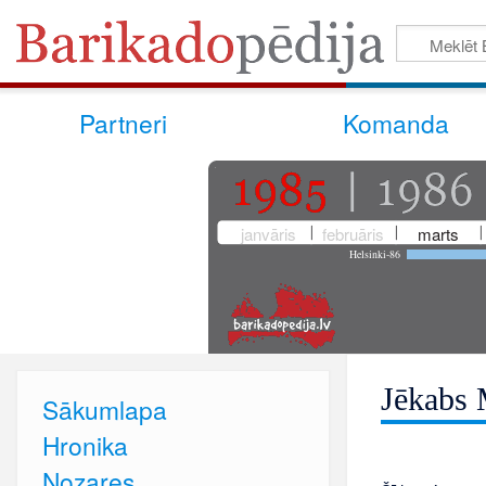
Partneri
Komanda
janvāris
februāris
marts
Helsinki-86
Jēkabs 
Sākumlapa
Hronika
Nozares