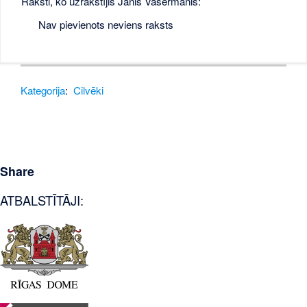
Raksti, ko uzrakstījis Jānis Vasermanis:
Nav pievienots neviens raksts
Kategorija
:
Cilvēki
Share
ATBALSTĪTĀJI: