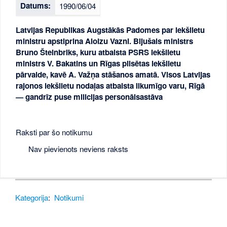
Datums:
1990/06/04
Latvijas Republikas Augstākās Padomes par iekšlietu
ministru apstiprina Aloizu Vazni. Bijušais ministrs
Bruno Šteinbriks, kuru atbalsta PSRS iekšlietu
ministrs V. Bakatins un Rīgas pilsētas iekšlietu
pārvalde, kavē A. Važņa stāšanos amatā. Visos Latvijas
rajonos iekšlietu nodaļas atbalsta likumīgo varu, Rīgā
— gandrīz puse milicijas personālsastāva
Raksti par šo notikumu
Nav pievienots neviens raksts
Kategorija
:
Notikumi