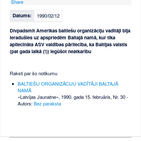
Share
Datums:
1990/02/12
Divpadsmit Amerikas baltiešu organizāciju vadītāji bija
ieradušies uz apspriedēm Baltajā namā, kur tika
apliecināta ASV valdības pārliecība, ka Baltijas valstis
(pat gada laikā (!)) iegūšot neatkarību
Raksti par šo notikumu
BALTIEŠU ORGANIZĀCIJU VADĪTĀJI BALTAJĀ
NAMĀ
«Latvijas Jaunatne», 1990. gada 15. februāris, Nr. 30
-
Autors:
Bez paraksta