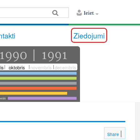
Ieiet
takti
Ziedojumi
is
oktobris
novembris
decembris
utāti
Share