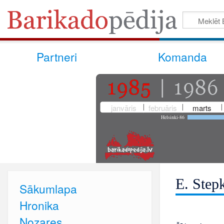
Partneri
Komanda
janvāris
februāris
marts
Helsinki-86
E. Step
Sākumlapa
Hronika
Nozares