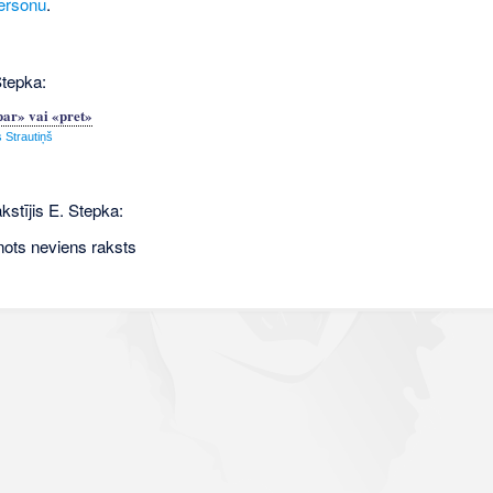
ersonu
.
Stepka:
par» vai «pret»
 Strautiņš
kstījis E. Stepka:
nots neviens raksts