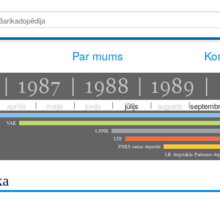
Par mums
Kon
aprīlis
maijs
jūnijs
jūlijs
augusts
septembr
VAK
LNNK
LTF
PSRS tautas deputāti
LR Augstākās Padomes dep
ka