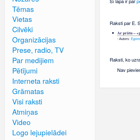
Šī lapa ir par
p
Tēmas
Vietas
Raksti par E. 
Cilvēki
Ar prātu – «
Organizācijas
- Autors:
Egons
Prese, radio, TV
Par medijiem
Raksti, ko uzra
Pētījumi
Nav pievie
Interneta raksti
Grāmatas
Visi raksti
Atmiņas
Video
Logo lejupielādei