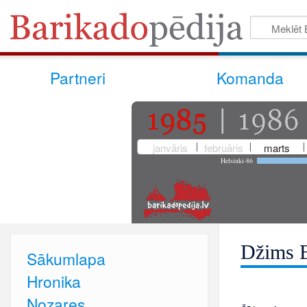
Partneri
Komanda
janvāris
februāris
marts
Helsinki-86
Džims B
Sākumlapa
Hronika
Nozares