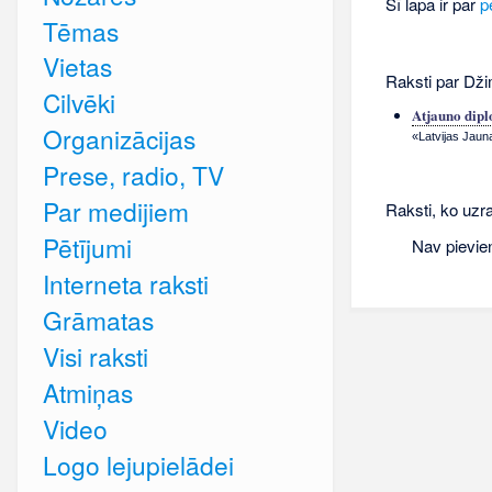
Šī lapa ir par
p
Tēmas
Vietas
Raksti par Dži
Cilvēki
Atjauno dipl
Organizācijas
«Latvijas Jaun
Prese, radio, TV
Par medijiem
Raksti, ko uzr
Pētījumi
Nav pievie
Interneta raksti
Grāmatas
Visi raksti
Atmiņas
Video
Logo lejupielādei