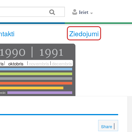
Ieiet
takti
Ziedojumi
is
oktobris
novembris
decembris
utāti
Share