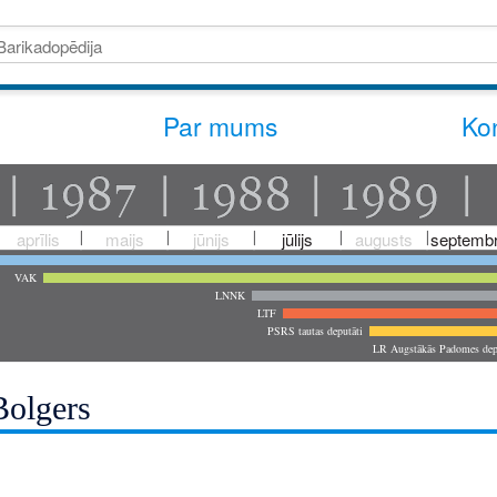
Par mums
Kon
aprīlis
maijs
jūnijs
jūlijs
augusts
septembr
VAK
LNNK
LTF
PSRS tautas deputāti
LR Augstākās Padomes dep
olgers