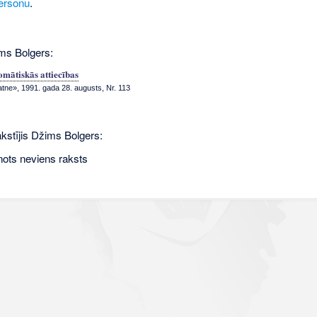
ersonu
.
ms Bolgers:
omātiskās attiecības
atne», 1991. gada 28. augusts, Nr. 113
akstījis Džims Bolgers:
nots neviens raksts