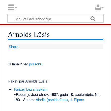
Arnolds Lūsis
Share
Šī lapa ir par
personu
.
Raksti par Arnolds Lūsis:
Farizeji bez maskām
«Padomju Jaunatne», 1987. gada 18. septembris, Nr.
180
- Autors:
Ābelis (pseidonīms)
,
J. Pipars