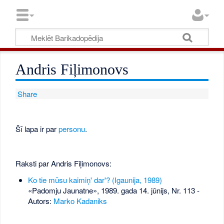
Andris Fiļimonovs
Share
Šī lapa ir par
personu
.
Raksti par Andris Fiļimonovs:
Ko tie mūsu kaimiņ' dar'? (Igaunija, 1989)
«Padomju Jaunatne», 1989. gada 14. jūnijs, Nr. 113
-
Autors:
Marko Kadaniks