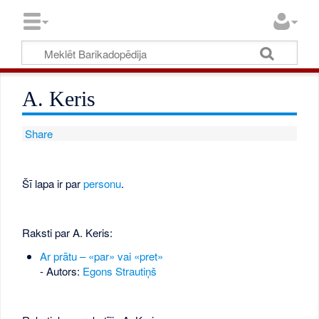
A. Keris
Share
Šī lapa ir par
personu
.
Raksti par A. Keris:
Ar prātu – «par» vai «pret»
- Autors:
Egons Strautiņš