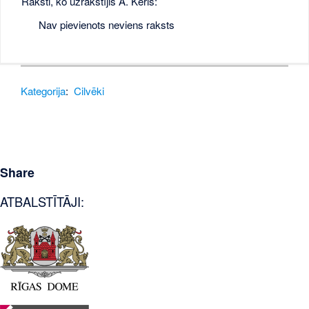
Raksti, ko uzrakstījis A. Keris:
Nav pievienots neviens raksts
Kategorija
:
Cilvēki
Share
ATBALSTĪTĀJI: