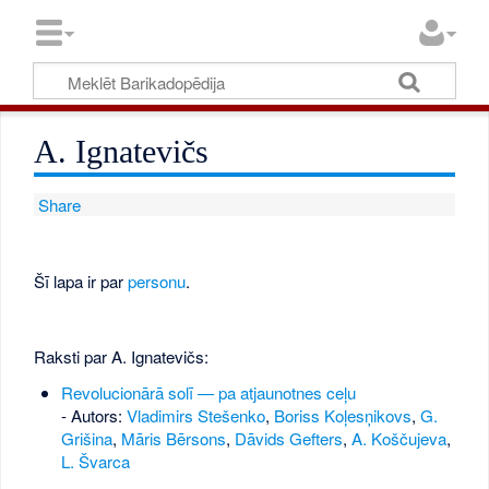
A. Ignatevičs
Share
Šī lapa ir par
personu
.
Raksti par A. Ignatevičs:
Revolucionārā solī — pa atjaunotnes ceļu
- Autors:
Vladimirs Stešenko
,
Boriss Koļesņikovs
,
G.
Grišina
,
Māris Bērsons
,
Dāvids Gefters
,
A. Koščujeva
,
L. Švarca