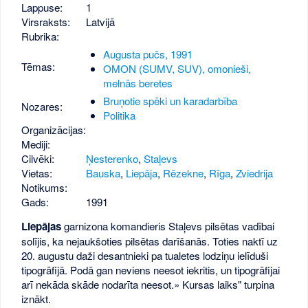
Lappuse:
1
Virsraksts:
Latvijā
Rubrika:
Augusta pučs, 1991
Tēmas:
OMON (SUMV, SUV), omonieši,
melnās beretes
Bruņotie spēki un karadarbība
Nozares:
Politika
Organizācijas:
Mediji:
Cilvēki:
Ņesterenko
,
Staļevs
Vietas:
Bauska
,
Liepāja
,
Rēzekne
,
Rīga
,
Zviedrija
Notikums:
Gads:
1991
Liepājas
garnizona komandieris Staļevs pilsētas vadībai
solījis, ka nejaukšoties pilsētas darīšanās. Toties naktī uz
20. augustu daži desantnieki pa tualetes lodziņu ielīduši
tipogrāfijā. Podā gan neviens neesot iekritis, un tipogrāfijai
arī nekāda skāde nodarīta neesot.» Kursas laiks" turpina
iznākt.