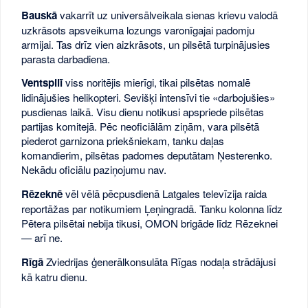
Bauskā
vakarrīt uz universālveikala sienas krievu valodā
uzkrāsots apsveikuma lozungs varonīgajai padomju
armijai. Tas drīz vien aizkrāsots, un pilsētā turpinājusies
parasta darbadiena.
Ventspilī
viss noritējis mierīgi, tikai pilsētas nomalē
lidinājušies helikopteri. Sevišķi intensīvi tie «darbojušies»
pusdienas laikā. Visu dienu notikusi apspriede pilsētas
partijas komitejā. Pēc neoficiālām ziņām, vara pilsētā
piederot garnizona priekšniekam, tanku daļas
komandierim, pilsētas padomes deputātam Ņesterenko.
Nekādu oficiālu paziņojumu nav.
Rēzeknē
vēl vēlā pēcpusdienā Latgales televīzija raida
reportāžas par notikumiem Ļeņingradā. Tanku kolonna līdz
Pētera pilsētai nebija tikusi, OMON brigāde līdz Rēzeknei
— arī ne.
Rīgā
Zviedrijas ģenerālkonsulāta Rīgas nodaļa strādājusi
kā katru dienu.