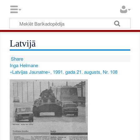
Latvijā
Share
Inga Helmane
«Latvijas Jaunatne», 1991. gada 21. augusts, Nr. 108