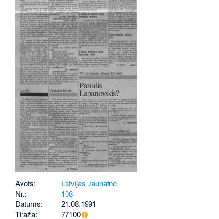
Avots:
Latvijas Jaunatne
Nr.:
108
Datums:
21.08.1991
Tirāža:
77100