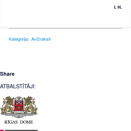
I. H.
Kategorija
:
Avīžraksti
Share
ATBALSTĪTĀJI: