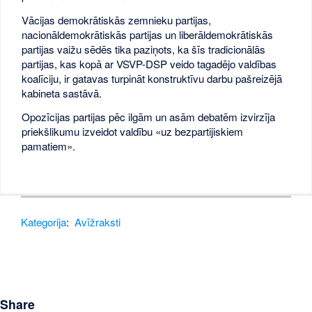
Vācijas demokrātiskās zemnieku partijas,
nacionāldemokrātiskās partijas un liberāldemokrātiskās
partijas vaižu sēdēs tika paziņots, ka šīs tradicionālās
partijas, kas kopā ar VSVP-DSP veido tagadējo valdības
koalīciju, ir gatavas turpināt konstruktīvu darbu pašreizējā
kabineta sastāvā.
Opozīcijas partijas pēc ilgām un asām debatēm izvirzīja
priekšlikumu izveidot valdību «uz bezpartijiskiem
pamatiem».
Kategorija
:
Avīžraksti
Share