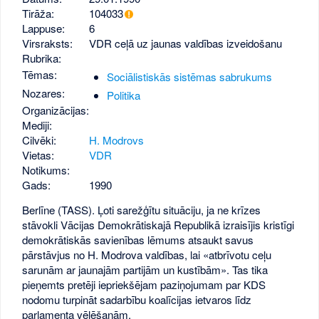
Tirāža:
104033
Lappuse:
6
Virsraksts:
VDR ceļā uz jaunas valdības izveidošanu
Rubrika:
Tēmas:
Sociālistiskās sistēmas sabrukums
Nozares:
Politika
Organizācijas:
Mediji:
Cilvēki:
H. Modrovs
Vietas:
VDR
Notikums:
Gads:
1990
Berlīne (TASS). Ļoti sarežģītu situāciju, ja ne krīzes
stāvokli Vācijas Demokrātiskajā Republikā izraisījis kristīgi
demokrātiskās savienības lēmums atsaukt savus
pārstāvjus no H. Modrova valdības, lai «atbrīvotu ceļu
sarunām ar jaunajām partijām un kustībām». Tas tika
pieņemts pretēji iepriekšējam paziņojumam par KDS
nodomu turpināt sadarbību koalīcijas ietvaros līdz
parlamenta vēlēšanām.