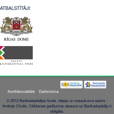
ATBALSTĪTĀJI:
Konfidencialitāte
Darbvirsma
© 2012 Barikadopēdijas fonds. Idejas un nosaukuma autors -
Andrejs Cīrulis. Citēšanas gadījumos atsauce uz Barikadopēdiju ir
obligāta.