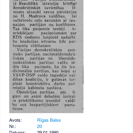
Avots:
Rīgas Balss
Nr.:
20
Datums:
29.01.1990