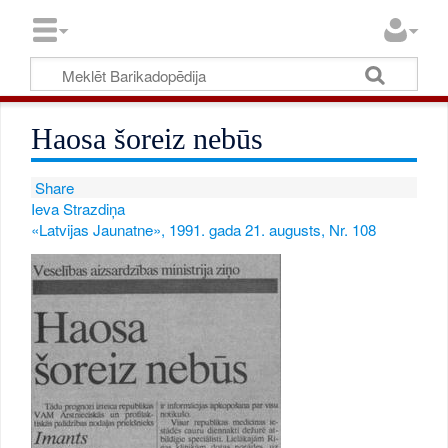
Haosa šoreiz nebūs
Share
Ieva Strazdiņa
«Latvijas Jaunatne», 1991. gada 21. augusts, Nr. 108