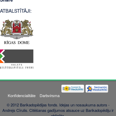
ATBALSTĪTĀJI:
Konfidencialitāte
Darbvirsma
© 2012 Barikadopēdijas fonds. Idejas un nosaukuma autors -
Andrejs Cīrulis. Citēšanas gadījumos atsauce uz Barikadopēdiju ir
obligāta.