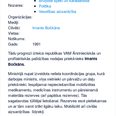
Bruņotie spēki un karadarbība
Nozares:
Politika
Veselības aizsardzība
Organizācijas:
Mediji:
Cilvēki:
Imants Bočkāns
Vietas:
Notikums:
Gads:
1991
Tādu prognozi izteica republikas VAM Ārstnieciskās un
profilaktiskās palīdzības nodaļas priekšnieks
Imants
Bočkāns.
Ministrijā nupat izveidota neliela koordinācijas grupa, kurā
darbojas ministrs, viņa vietnieki un pārvalžu un daļu
priekšnieki. Iespējamai nepieciešamībai mobilizētas
medikamentu, medicīnas instrumentu un pārsienamā
materiāla rezerves (arī papildus rezerves). Tās
sagatavotas tūlītējai lietošanai. Rezerves esot pietiekamas
un ar tām varot iztikt ilgāku laiku. Mobilizēti arī civilās
aizsardzības līdzekļi.