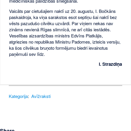
medicīniskas palīdzības sniegšanai.
Vaicāts par cietušajiem naktī uz 20. augustu, I. Bočkāns
paskaidroja, ka viņa sarakstos esot septiņu šai naktī bez
vēsts pazudušo cilvēku uzvārdi. Par viņiem nekas nav
zināms nevienā Rīgas slimnīcā, ne arī citās iestādēs.
Veselības aizsardzības ministrs Edvīns Platkājis,
atgriezies no republikas Ministru Padomes, izteicis versiju,
ka šos cilvēkus bruņoto formējumu biedri ievainotus
paņēmuši sev līdz.
I. Strazdiņa
Kategorija
:
Avīžraksti
Share