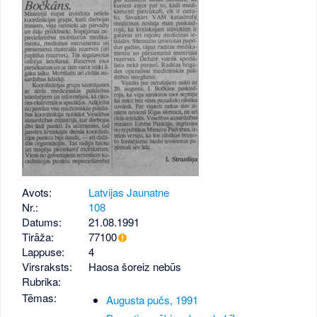
Avots:
Latvijas Jaunatne
Nr.:
108
Datums:
21.08.1991
Tirāža:
77100
Lappuse:
4
Virsraksts:
Haosa šoreiz nebūs
Rubrika:
Tēmas:
Augusta pučs, 1991