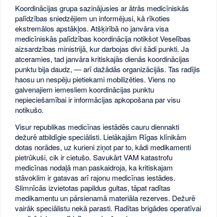
Koordinācijas grupa sazinājusies ar ātrās medicīniskās
palīdzības sniedzējiem un informējusi, kā rīkoties
ekstremālos apstākļos. Atšķirībā no janvāra visa
medicīniskās palīdzības koordinācija notikšot Veselības
aizsardzības ministrijā, kur darbojas divi šādi punkti. Ja
atceramies, tad janvāra kritiskajās dienās koordinācijas
punktu bija daudz, — arī dažādās organizācijās. Tas radījis
haosu un nespēju pietiekami mobilizēties. Viens no
galvenajiem iemesliem koordinācijas punktu
nepieciešamībai ir informācijas apkopošana par visu
notikušo.
Visur republikas medicīnas iestādēs cauru diennakti
dežurē atbildīgie speciālisti. Lielākajām Rīgas klīnikām
dotas norādes, uz kurieni ziņot par to, kādi medikamenti
pietrūkuši, cik ir cietušo. Savukārt VAM katastrofu
medicīnas nodaļā man paskaidroja, ka kritiskajam
stāvoklim ir gatavas arī rajonu medicīnas iestādes.
Slimnīcās izvietotas papildus gultas, tāpat radītas
medikamentu un pārsienamā materiāla rezerves. Dežurē
vairāk speciālistu nekā parasti. Radītas brigādes operatīvai