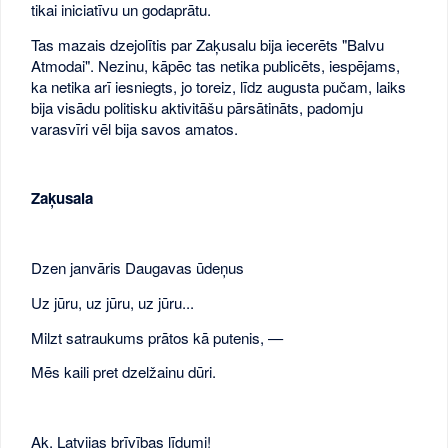
tikai iniciatīvu un godaprātu.
Tas mazais dzejolītis par Zaķusalu bija iecerēts "Balvu
Atmodai". Nezinu, kāpēc tas netika publicēts, iespējams,
ka netika arī iesniegts, jo toreiz, līdz augusta pučam, laiks
bija visādu politisku aktivitāšu pārsātināts, padomju
varasvīri vēl bija savos amatos.
Zaķusala
Dzen janvāris Daugavas ūdeņus
Uz jūru, uz jūru, uz jūru...
Milzt satraukums prātos kā putenis, —
Mēs kaili pret dzelžainu dūri.
Ak, Latvijas brīvības līdumi!