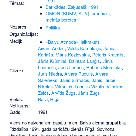
1991
Tēmas:
Barikādes, Zaķusalā, 1991
OMON (SUMV, SUV), omonieši,
melnās beretes
Nozares:
Politika
Organizācijas:
Mediji:
«Balvu Atmoda», laikraksts
Aivars Andžs
,
Valdis Kamaldiņš
,
Jānis
Korlašs
,
Māris Kozlovskis
,
Pēteris Kravalis
,
Jānis Krūmiņš
,
Dzintars Laņģis
,
Jānis
Ločmelis
,
Juris Losāns
,
Roberts Mūrnieks
,
Cilvēki:
Juris Niedra
,
Aivars Pudulis
,
Aivars
Salenieks
,
Jānis Sirmacis
,
Jānis Taube
,
Nikolajs Vīksniņš
,
Leontijs Vizulis
,
Vilhelms
Zelčs
,
Arvīds Žugs
,
Jānis Žugs
Vietas:
Balvi
,
Rīga
Notikums:
Gads:
1991
Viens no galvenajiem pasākumiem Balvu ciema grupai bija
līdzdalība 1991. gada barikāžu dienās Rīgā. Sovhoza
direktors Jānis Taube autobusu braucienam atļāva bez