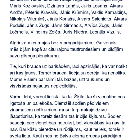
Māris Kozlovskis, Dzintars Laņģis, Juris Losāns, Aivars
Andžs, Pēteris Kravalis, Jānis Krūmiņš, Valdis Kamaldiņš,
Nikolajs Vīksniņš, Jānis Korlašs, Aivars Salenieks, Aivars
Pudulis, Jānis Žugs, Jānis Sirmacis, Arvīds Žugs, Jānis
Ločmelis, Vilhelms Zelčs, Juris Niedra, Leontijs Vizulis.
Atgriezāmies mājās bez starpgadījumiem. Galvenais —
mēs bijām kopā ar citu rajonu tautfrontiešiem un pildījām
savu pilsoņa pienākumu.
Tie, kuri brauca uz barikādēm, labi apzinājās, ka var notikt
arī kas ļauns. Tomēr brauca, ticēja un cerēja, ka nenotiks.
Mums visiem par laimi tās bažas, uztraukums un
visvisādas nojautas nepiepildījās.
Varbūt labi, varbūt lieliski, ka tā. Šķita, ka šī vienotība būs
ilgstoša un paliekoša. Diemžēl šodien pēc visiem
zināmajiem notikumiem mūsu turpmākajā dzīvē
jāapstiprina, ka toreiz tiešām tas ir bijis šķitums. Šodien
saucēju pēc vienotības netrūkst, bet vienotības kā nav, tā
nav. Barikāžu pieredze un rūdījums, kaut neliels, tomēr ir
svēta lieta. Kaut mēs no Balvu ciema grupas parādījām