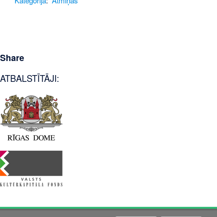
Kategorija
:
Atmiņas
Share
ATBALSTĪTĀJI: