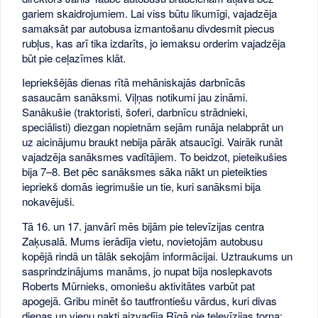
gariem skaidrojumiem. Lai viss būtu likumīgi, vajadzēja
samaksāt par autobusa izmantošanu divdesmit piecus
rubļus, kas arī tika izdarīts, jo iemaksu orderim vajadzēja
būt pie ceļazīmes klāt.
Iepriekšējās dienas rītā mehāniskajās darbnīcās
sasaucām sanāksmi. Viļņas notikumi jau zināmi.
Sanākušie (traktoristi, šoferi, darbnīcu strādnieki,
speciālisti) diezgan nopietnām sejām runāja nelabprāt un
uz aicinājumu braukt nebija pārāk atsaucīgi. Vairāk runāt
vajadzēja sanāksmes vadītājiem. To beidzot, pieteikušies
bija 7–8. Bet pēc sanāksmes sāka nākt un pieteikties
iepriekš domās iegrimušie un tie, kuri sanāksmi bija
nokavējuši.
Tā 16. un 17. janvārī mēs bijām pie televīzijas centra
Zaķusalā. Mums ierādīja vietu, novietojām autobusu
kopējā rindā un tālāk sekojām informācijai. Uztraukums un
sasprindzinājums manāms, jo nupat bija noslepkavots
Roberts Mūrnieks, omoniešu aktivitātes varbūt pat
apogejā. Gribu minēt šo tautfrontiešu vārdus, kuri divas
dienas un vienu nakti aizvadīja Rīgā pie televīzijas torņa: