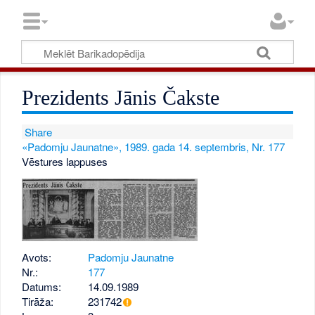
Prezidents Jānis Čakste
Share
«Padomju Jaunatne», 1989. gada 14. septembris, Nr. 177
Vēstures lappuses
Avots:
Padomju Jaunatne
Nr.:
177
Datums:
14.09.1989
Tirāža:
231742