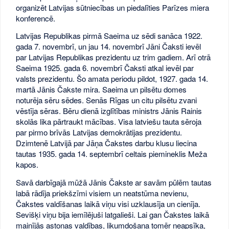
organizēt Latvijas sūtniecības un piedalīties Parīzes miera
konferencē.
Latvijas Republikas pirmā Saeima uz sēdi sanāca 1922.
gada 7. novembrī, un jau 14. novembrī Jāni Čaksti ievēl
par Latvijas Republikas prezidentu uz trim gadiem. Arī otrā
Saeima 1925. gada 6. novembrī Čaksti atkal ievēl par
valsts prezidentu. Šo amata periodu pildot, 1927. gada 14.
martā Jānis Čakste mira. Saeima un pilsētu domes
noturēja sēru sēdes. Senās Rīgas un citu pilsētu zvani
vēstīja sēras. Bēru dienā izglītības ministrs Jānis Rainis
skolās lika pārtraukt mācības. Visa latviešu tauta sēroja
par pirmo brīvās Latvijas demokrātijas prezidentu.
Dzimtenē Latvijā par Jāņa Čakstes darbu klusu liecina
tautas 1935. gada 14. septembrī celtais piemineklis Meža
kapos.
Savā darbīgajā mūžā Jānis Čakste ar savām pūlēm tautas
labā rādīja priekšzīmi visiem un neatstūma nevienu,
Čakstes valdīšanas laikā viņu visi uzklausīja un cienīja.
Sevišķi viņu bija iemīlējuši latgalieši. Lai gan Čakstes laikā
mainījās astoņas valdības, likumdošana tomēr neapsīka,