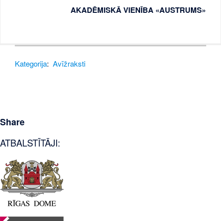
AKADĒMISKĀ VIENĪBA «AUSTRUMS»
Kategorija
:
Avīžraksti
Share
ATBALSTĪTĀJI: