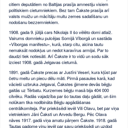
citiem deputātiem no Baltijas prasīja amnestiju visiem
politiskiem cietumniekiem. Bez tam Čakste prasīja arī
valsts muižu un mācītāju muitu zemes sadalīšanu un
nodošanu bezzemniekiem.
1908. gada 9. jūlijā cars Nikolajs II šo vēlēto domi atlaiž.
Vairums domnieku pulcējas Somijā Vīborgā un sastāda
«Vīborgas manifestu», kurā, starp citu, aicina tautu
nemaksāt nodokļus un nedot karavīrus armijai. Par to
daudzi tiek notiesāti. Arī Čakste ir to vidū un sodu sāk
izciest 1908. gadā Jelgavas cietumā.
1891. gadā Čakste precas ar Justīni Veseri, kura kļūst par
četru meitu un piecu dēlu māti. Pirmā pasaules karā, kad
vācieši uzbruka Jelgavai, Čakstes ģimene devās bēgļu
gaitās uz Tērbatu. Kurzemes bēgļu masā bija 404 000
cilvēku. Radās vajadzība par šo tautas daļu gādāt, un šim
nolūkam tika nodibināta Bēgļu apgādāšanas
centrālkomiteja. Par priekšsēdi ievēl Vili Olavu, bet par viņa
vietniekiem Jāni Čaksti un Arvedu Bergu. Pēc Olava
nāves 1917. gadā viņa amatu pārņem Čakste. 1918. gadā
Tautas padome viņu ievēl par savu priekšsēdi un uzdod