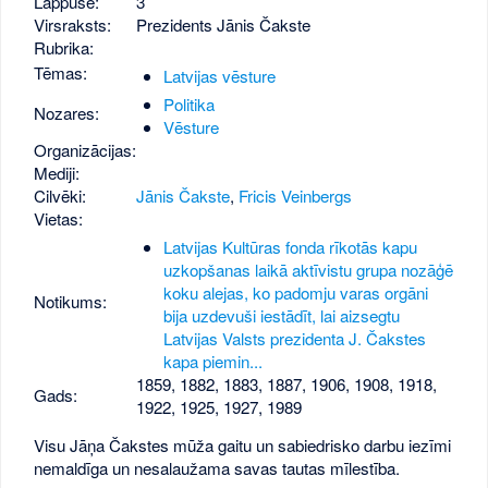
Lappuse:
3
Virsraksts:
Prezidents Jānis Čakste
Rubrika:
Tēmas:
Latvijas vēsture
Politika
Nozares:
Vēsture
Organizācijas:
Mediji:
Cilvēki:
Jānis Čakste
,
Fricis Veinbergs
Vietas:
Latvijas Kultūras fonda rīkotās kapu
uzkopšanas laikā aktīvistu grupa nozāģē
koku alejas, ko padomju varas orgāni
Notikums:
bija uzdevuši iestādīt, lai aizsegtu
Latvijas Valsts prezidenta J. Čakstes
kapa piemin...
1859
,
1882
,
1883
,
1887
,
1906
,
1908
,
1918
,
Gads:
1922
,
1925
,
1927
,
1989
Visu Jāņa Čakstes mūža gaitu un sabiedrisko darbu iezīmi
nemaldīga un nesalaužama savas tautas mīlestība.