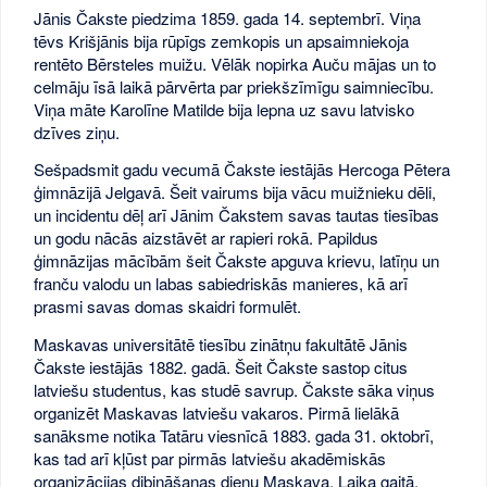
Jānis Čakste piedzima 1859. gada 14. septembrī. Viņa
tēvs Krišjānis bija rūpīgs zemkopis un apsaimniekoja
rentēto Bērsteles muižu. Vēlāk nopirka Auču mājas un to
celmāju īsā laikā pārvērta par priekšzīmīgu saimniecību.
Viņa māte Karolīne Matilde bija lepna uz savu latvisko
dzīves ziņu.
Sešpadsmit gadu vecumā Čakste iestājās Hercoga Pētera
ģimnāzijā Jelgavā. Šeit vairums bija vācu muižnieku dēli,
un incidentu dēļ arī Jānim Čakstem savas tautas tiesības
un godu nācās aizstāvēt ar rapieri rokā. Papildus
ģimnāzijas mācībām šeit Čakste apguva krievu, latīņu un
franču valodu un labas sabiedriskās manieres, kā arī
prasmi savas domas skaidri formulēt.
Maskavas universitātē tiesību zinātņu fakultātē Jānis
Čakste iestājās 1882. gadā. Šeit Čakste sastop citus
latviešu studentus, kas studē savrup. Čakste sāka viņus
organizēt Maskavas latviešu vakaros. Pirmā lielākā
sanāksme notika Tatāru viesnīcā 1883. gada 31. oktobrī,
kas tad arī kļūst par pirmās latviešu akadēmiskās
organizācijas dibināšanas dienu Maskava. Laika gaitā,