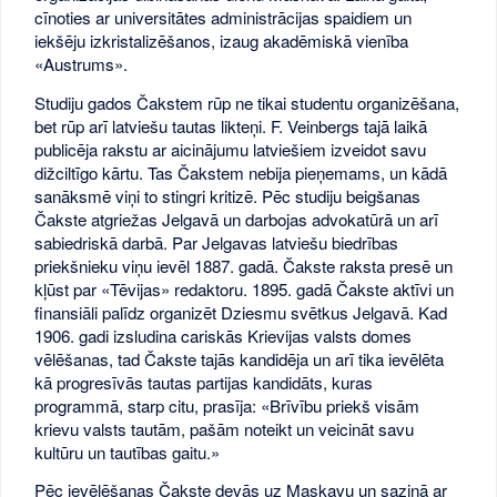
cīnoties ar universitātes administrācijas spaidiem un
iekšēju izkristalizēšanos, izaug akadēmiskā vienība
«Austrums».
Studiju gados Čakstem rūp ne tikai studentu organizēšana,
bet rūp arī latviešu tautas likteņi. F. Veinbergs tajā laikā
publicēja rakstu ar aicinājumu latviešiem izveidot savu
dižciltīgo kārtu. Tas Čakstem nebija pieņemams, un kādā
sanāksmē viņi to stingri kritizē. Pēc studiju beigšanas
Čakste atgriežas Jelgavā un darbojas advokatūrā un arī
sabiedriskā darbā. Par Jelgavas latviešu biedrības
priekšnieku viņu ievēl 1887. gadā. Čakste raksta presē un
kļūst par «Tēvijas» redaktoru. 1895. gadā Čakste aktīvi un
finansiāli palīdz organizēt Dziesmu svētkus Jelgavā. Kad
1906. gadi izsludina cariskās Krievijas valsts domes
vēlēšanas, tad Čakste tajās kandidēja un arī tika ievēlēta
kā progresīvās tautas partijas kandidāts, kuras
programmā, starp citu, prasīja: «Brīvību priekš visām
krievu valsts tautām, pašām noteikt un veicināt savu
kultūru un tautības gaitu.»
Pēc ievēlēšanas Čakste devās uz Maskavu un saziņā ar