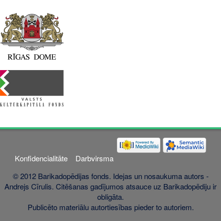
Konfidencialitāte
Darbvirsma
© 2012 Barikadopēdijas fonds. Idejas un nosaukuma autors -
Andrejs Cīrulis. Citēšanas gadījumos atsauce uz Barikadopēdiju ir
obligāta.
Publicēto materiālu autortiesības pieder to autoriem.