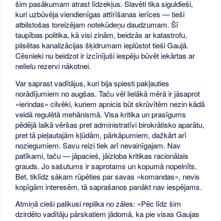
šim pasākumam atrast līdzekļus. Slavēti tika siguldieši,
kuri uzbūvēja viendienīgas attīrīšanas ierīces — tieši
atbilstošas toreizējam notekūdeņu daudzumam. Šī
taupības politika, kā visi zinām, beidzās ar katastrofu,
pilsētas kanalizācijas šķidrumam ieplūstot tieši Gaujā.
Cēsnieki nu beidzot ir izcīnījuši iespēju būvēt iekārtas ar
nelielu rezervi nākotnei.
Var saprast vadītājus, kuri bija spiesti pakļauties
norādījumiem no augšas. Taču vēl lielākā mērā ir jāsaprot
«ierindas» cilvēki, kuriem apnicis būt skrūvītēm nezin kādā
veidā regulētā mehānismā. Visa kritika un prasīgums
pēdējā laikā vēršas pret administratīvi birokrātisko aparātu,
pret tā pieļautajām kļūdām, pārkāpumiem, dažkārt arī
noziegumiem. Savu reizi tiek arī nevainīgajam. Nav
patīkami, taču — jāpacieš, jāizloba kritikas racionālais
grauds. Jo sašutums ir saprotams un kopumā nopelnīts.
Bet, tiklīdz sākam rūpēties par savas «komandas», nevis
kopīgām interesēm, tā saprašanos panākt nav iespējams.
Atmiņā cieši palikusi replika no zāles: «Pēc līdz šim
dzirdēto vadītāju pārskatiem jādomā, ka pie visas Gaujas