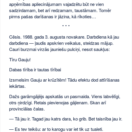
apņēmības apliecinājumam vajadzētu būt ne vien
sadzirdamam, bet arī redzamam, taustāmam. Tomēr
pirms pašas darīšanas ir jāzina, kā rīkoties…
* * *
Cēsis. 1988. gada 3. augusta novakare. Darbdiena kā jau
darbdiena — ļaudis apskrien veikalus, steidzas mājup.
Cauri burzmai virzās jauniešu pulciņi, nesot saukļus:
Tīru Gauju!
Dabas tīrība ir tautas tīrībai
Izsmelsim Gauju ar krūzītēm! Tādu efektu dod attīrīšanas
iekārtas.
Dažs garāmgājējs apskatās un pasmaida. Viens labvēlīgi,
otrs ņirdzīgi. Retais pievienojas gājienam. Skan arī
provinciālas čalas.
— Tā jau ir. Tagad jau katrs dara, ko grib. Bet taisnība jau ir.
— Es tev teikšu: ar to karogu var iet tik uz tualeti.