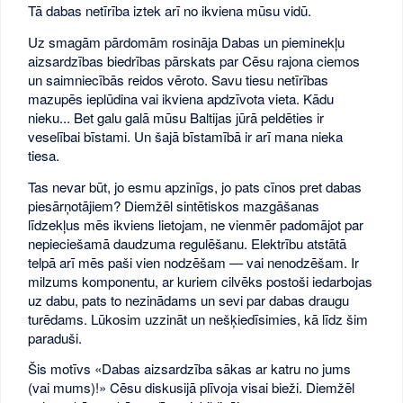
Tā dabas netīrība iztek arī no ikviena mūsu vidū.
Uz smagām pārdomām rosināja Dabas un pieminekļu
aizsardzības biedrības pārskats par Cēsu rajona ciemos
un saimniecībās reidos vēroto. Savu tiesu netīrības
mazupēs ieplūdina vai ikviena apdzīvota vieta. Kādu
nieku... Bet galu galā mūsu Baltijas jūrā peldēties ir
veselībai bīstami. Un šajā bīstamībā ir arī mana nieka
tiesa.
Tas nevar būt, jo esmu apzinīgs, jo pats cīnos pret dabas
piesārņotājiem? Diemžēl sintētiskos mazgāšanas
līdzekļus mēs ikviens lietojam, ne vienmēr padomājot par
nepieciešamā daudzuma regulēšanu. Elektrību atstātā
telpā arī mēs paši vien nodzēšam — vai nenodzēšam. Ir
milzums komponentu, ar kuriem cilvēks postoši iedarbojas
uz dabu, pats to nezinādams un sevi par dabas draugu
turēdams. Lūkosim uzzināt un nešķiedīsimies, kā līdz šim
paraduši.
Šis motīvs «Dabas aizsardzība sākas ar katru no jums
(vai mums)!» Cēsu diskusijā plīvoja visai bieži. Diemžēl