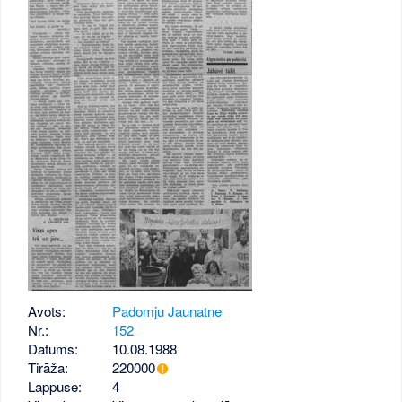
Avots:
Padomju Jaunatne
Nr.:
152
Datums:
10.08.1988
Tirāža:
220000
Lappuse:
4