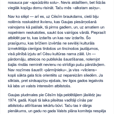
nosauca par «apsūdzēto solu». Nevis atdalītiem, bet līdzās
vieglāk kopīgu domu risināt. Taču mēs «alkstam asiņu».
Nav ko slēpt — arī es, uz Cēsīm braukdams, cieši biju
nolēmis noskaidrot ikvienu, kas Gaujas piesārņošanā
vainojams kā pašlaik, tā pirms gadiem, un, uz amatiem un
nopelniem neskatoties, saukt šos vainīgos vārdā. Pieprasīt
atbildēt par to, kas izdarīts un kas nav izdarīts. Šo
prasīgumu, kas brīžiem izvērtās ne sevišķi kulturāla
izmeklētāja cienīgos tirdošos un tincinošos jautājumos,
visā pilnībā izjutu arī Cēsu kultūras nama zālē. Un —
pārdomāju, atteicos no publiskās šaustīšanas, nolemjot
šajās rindās neminēt nevienu no strīdīgo pušu pārstāvjiem.
Nav nozīmes šaustīt «pārmijnieku», ja viss «vilciens»
kopš sākta gala ticis orientēts uz nepareizām sliedēm. Ja
sliktais, pret sirdsapziņu ejošais, tev ilgos gados iegalvots
kā labs un valsts interesēm atbilstošs.
Gaujas pludmales pie Cēsīm bija peldētājiem jāslēdz jau
1974. gadā. Kopš tā laika pilsētas vadītāji cīnās par
atbilstošu attīrīšanas iekārtu būvi. Taču tas ir dārgs
pienākums, un gadu no gada Valsts plāna komiteja nespēja