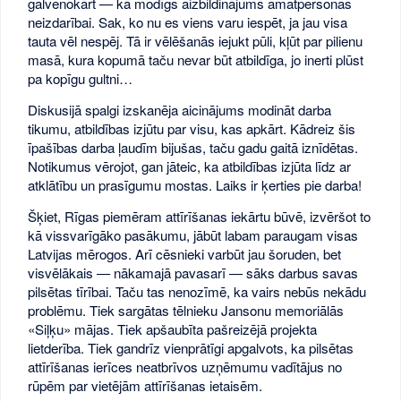
galvenokārt — kā modīgs aizbildinājums amatpersonas
neizdarībai. Sak, ko nu es viens varu iespēt, ja jau visa
tauta vēl nespēj. Tā ir vēlēšanās iejukt pūli, kļūt par pilienu
masā, kura kopumā taču nevar būt atbildīga, jo inerti plūst
pa kopīgu gultni…
Diskusijā spalgi izskanēja aicinājums modināt darba
tikumu, atbildības izjūtu par visu, kas apkārt. Kādreiz šis
īpašības darba ļaudīm bijušas, taču gadu gaitā iznīdētas.
Notikumus vērojot, gan jāteic, ka atbildības izjūta līdz ar
atklātību un prasīgumu mostas. Laiks ir ķerties pie darba!
Šķiet, Rīgas piemēram attīrīšanas iekārtu būvē, izvēršot to
kā vissvarīgāko pasākumu, jābūt labam paraugam visas
Latvijas mērogos. Arī cēsnieki varbūt jau šoruden, bet
visvēlākais — nākamajā pavasarī — sāks darbus savas
pilsētas tīrībai. Taču tas nenozīmē, ka vairs nebūs nekādu
problēmu. Tiek sargātas tēlnieku Jansonu memoriālās
«Siļķu» mājas. Tiek apšaubīta pašreizējā projekta
lietderība. Tiek gandrīz vienprātīgi apgalvots, ka pilsētas
attīrīšanas ierīces neatbrīvos uzņēmumu vadītājus no
rūpēm par vietējām attīrīšanas ietaisēm.