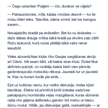
— Čego ustavilas! Poiģem — čto, durakov ņe viģela?
— Paklausīsimies, mīļā, kādas minūtes desmit — ko tie
mūsu līderi teiks. Taisnība, ūdens smird, bet tos karogus
saņem...
Nevajadzētu bradāt pa dvēselēm. Bet ko nu dvēseles —
dažs dabas draugs mītiņa laikā bradā pa skvēra zaļo zālīti
Rožu laukumā, kurā rozes pēdējā laikā vairs nevar
ieaudzēt.
Vides aizsardzības klubs rīko Gaujas sargāšanas akciju
arī Cēsīs. Vēl esam bikli, vēl balsis skan klusi. Dzied tikai
aktīvistu pulciņš, un runātāju balsis bieži vien pārmāc
garāmbraucošo motociklu rēkoņa. Jaunieši tur un jaunieši
te. Kas nu kuram tuvāk pie sirds…
Ejot uz kultūras namu, kur notiks diskusija, rindas kļūst
biezākas. Efekts kā primitīvā ķinīti izdodas sadzīves
pakalpojumu kombināta veļas mazgātavai, kuras dūmenis
raida virs gājiena dalībnieku galvām īsti melnu un biezu
dūmu mutuli. Vēlāk, jau diskusijas gaitā, noskaidrojās — ar