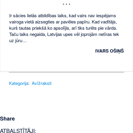
* * *
Ir sācies lielās atbildības laiks, kad vairs nav iespējams
vairoga vietā aizsegties ar pavēles papīru. Kad vadītājs,
kurš tautas priekšā ko apsolījis, arī tiks turēts pie vārda.
Taču laiks negaida, Latvijas upes vēl joprojām netīras tek
uz jūru…
IVARS OŠIŅŠ
Kategorija
:
Avīžraksti
Share
ATBALSTĪTĀJI: