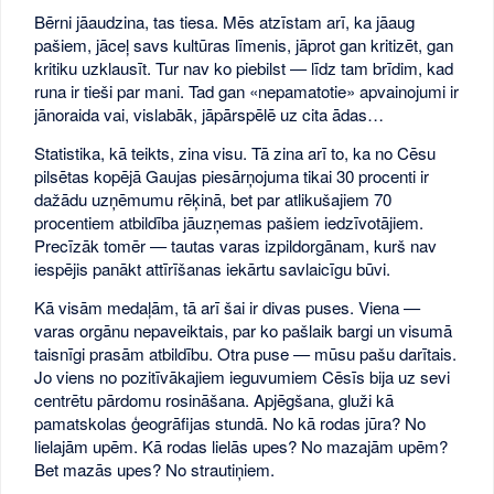
Bērni jāaudzina, tas tiesa. Mēs atzīstam arī, ka jāaug
pašiem, jāceļ savs kultūras līmenis, jāprot gan kritizēt, gan
kritiku uzklausīt. Tur nav ko piebilst — līdz tam brīdim, kad
runa ir tieši par mani. Tad gan «nepamatotie» apvainojumi ir
jānoraida vai, vislabāk, jāpārspēlē uz cita ādas…
Statistika, kā teikts, zina visu. Tā zina arī to, ka no Cēsu
pilsētas kopējā Gaujas piesārņojuma tikai 30 procenti ir
dažādu uzņēmumu rēķinā, bet par atlikušajiem 70
procentiem atbildība jāuzņemas pašiem iedzīvotājiem.
Precīzāk tomēr — tautas varas izpildorgānam, kurš nav
iespējis panākt attīrīšanas iekārtu savlaicīgu būvi.
Kā visām medaļām, tā arī šai ir divas puses. Viena —
varas orgānu nepaveiktais, par ko pašlaik bargi un visumā
taisnīgi prasām atbildību. Otra puse — mūsu pašu darītais.
Jo viens no pozitīvākajiem ieguvumiem Cēsīs bija uz sevi
centrētu pārdomu rosināšana. Apjēgšana, gluži kā
pamatskolas ģeogrāfijas stundā. No kā rodas jūra? No
lielajām upēm. Kā rodas lielās upes? No mazajām upēm?
Bet mazās upes? No strautiņiem.