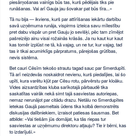
piesārņošanas vainīgs būs tas, kurš pēdējais tiks pie
runāšanas. Vai arī Gauja jau šovakar pat būs tīra...»
Tā nu bija — ikviens, kurš par attīrīšanas iekārtu darbību
savā uzņēmuma runāja, vispirms izteica savu mīlestību
pret dabu vispār un pret Gauju jo sevišķi, pēc tam zīmējot
pašreizējo ainu visai rožainās krāsās. Ja nu kaut kur kaut
kas tomēr izplūst ne tā, kā vajag, un ne tur, kur vajag, tad
tas ir tikai acumirklīgs pārpratums, pārejošas grūtības,
nevis sistēma.
Bet cauri Cēsīm tekošo strautu tagad sauc par Smerdupīti.
Tā arī neizdevās noskaidrot nevienu, kurš piedalījies, lai šo
upīti, kura varētu kļūt par Cēsu rotu, pārvērstu par kloāku.
Vides aizsardzības kluba sarīkotajā pārbaudē tika
saskatītas vairāk nekā simt tajā sasviestas autoriepas,
nemaz nerunājot par citādu drazu. Netālu no Smerdupītes
ietekas Gaujā pasmeltais ūdens tika kolbā demonstrēts
diskusijas dalībniekiem, izraisot patiesas šausmas. Bet
atbilde: «Vai tiešām jūs domājat, ka tās riepas tur
sasviestas ar uzņēmumu direktoru atļauju? Tie ir bērni, kas
to izdarījuši.»