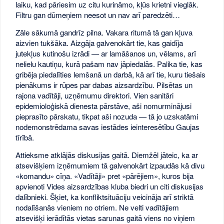
laiku, kad pāriesim uz citu kurināmo, kļūs krietni vieglāk.
Filtru gan dūmeņiem neesot un nav arī paredzēti…
Zāle sākumā gandrīz pilna. Vakara ritumā tā gan kļuva
aizvien tukšāka. Aizgāja galvenokārt tie, kas gaidīja
jutekļus kutinošu izrādi — ar lamāšanos un, vēlams, arī
nelielu kautiņu, kurā pašam nav jāpiedalās. Palika tie, kas
gribēja piedalīties lemšanā un darbā, kā arī tie, kuru tiešais
pienākums ir rūpes par dabas aizsardzību. Pilsētas un
rajona vadītāji, uzņēmumu direktori. Vien sanitāri
epidemioloģiskā dienesta pārstāve, aši nomurminājusi
pieprasīto pārskatu, tikpat aši nozuda — tā jo uzskatāmi
nodemonstrēdama savas iestādes ieinteresētību Gaujas
tīrībā.
Attieksme atklājās diskusijas gaitā. Diemžēl jāteic, ka ar
atsevišķiem izņēmumiem tā galvenokārt izpaudās kā divu
«komandu» cīņa. «Vadītāji» pret «pārējiem», kuros bija
apvienoti Vides aizsardzības kluba biedri un citi diskusijas
dalībnieki. Šķiet, ka konfliktsituāciju veicināja arī striktā
nodalīšanās vieniem no otriem. Ne velti vadītājiem
atsevišķi ierādītās vietas sarunas gaitā viens no viņiem