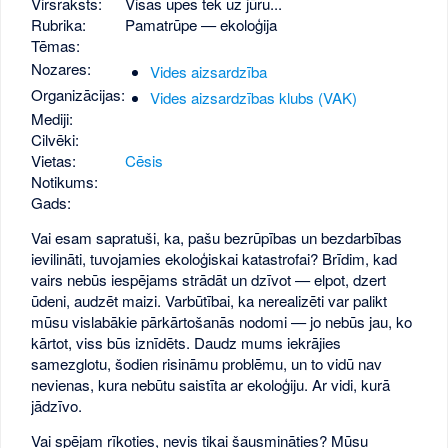
Virsraksts:
Visas upes tek uz jūru...
Rubrika:
Pamatrūpe — ekoloģija
Tēmas:
Nozares:
Vides aizsardzība
Organizācijas:
Vides aizsardzības klubs (VAK)
Mediji:
Cilvēki:
Vietas:
Cēsis
Notikums:
Gads:
Vai esam sapratuši, ka, pašu bezrūpības un bezdarbības
ievilināti, tuvojamies ekoloģiskai katastrofai? Brīdim, kad
vairs nebūs iespējams strādāt un dzīvot — elpot, dzert
ūdeni, audzēt maizi. Varbūtībai, ka nerealizēti var palikt
mūsu vislabākie pārkārtošanās nodomi — jo nebūs jau, ko
kārtot, viss būs iznīdēts. Daudz mums iekrājies
samezglotu, šodien risināmu problēmu, un to vidū nav
nevienas, kura nebūtu saistīta ar ekoloģiju. Ar vidi, kurā
jādzīvo.
Vai spējam rīkoties, nevis tikai šausmināties? Mūsu