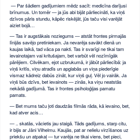
— Par šādiem gadījumiem mēdz sacīt: medicīna darījusi
brīnumus. Un tomēr — ja jūs abi bijāt pārliecināti, ka viņš
dzīvos pāris stundu, kāpēc riskējāt, jūs taču visi varējāt
aiziet bojā…
— Tas ir augstākais noziegums — atstāt frontes pirmajās
līnijās savējo pretiniekam. Ja nevarēja savākt dienā un
kaujas laikā, tad vāca pa nakti. Tas ir svarīgi ne tikai tam
ievainotajam vai kritušajam, bet varbūt vēl nozīmīgāk
pārējiem. Cilvēkam, ejot uzbrukumā, ir jābūt pārliecībā: ja
viņš kritīs, viņu atradīs un apglabās un viņa piederīgie
vismaz kādreiz dabūs zināt, kur viņš guļ. Vēl jo vairāk. Ja
viņš būs dzīvs, bet ievainots — zinās, ka viņu neatstās
nekādā gadījumā. Tas ir frontes psiholoģijas pamatu
pamats.
— Bet mums taču ļoti daudzās filmās rāda, kā ievaino, bet,
kad atver acis…
— .. skatās, vācietis jau staigā. Tāds gadījums, starp citu,
ir bijis ar Jāni Vilhelmu. Kaujās, pat ar nelielu virzīšanos uz
priekšu un atpakaļ — tur varēja ne tikai viens, bet pieci,