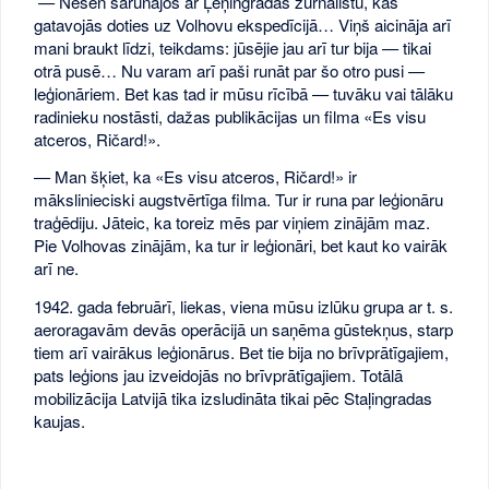
— Nesen sarunājos ar Ļeņingradas žurnālistu, kas
gatavojās doties uz Volhovu ekspedīcijā… Viņš aicināja arī
mani braukt līdzi, teikdams: jūsējie jau arī tur bija — tikai
otrā pusē… Nu varam arī paši runāt par šo otro pusi —
leģionāriem. Bet kas tad ir mūsu rīcībā — tuvāku vai tālāku
radinieku nostāsti, dažas publikācijas un filma «Es visu
atceros, Ričard!».
— Man šķiet, ka «Es visu atceros, Ričard!» ir
mākslinieciski augstvērtīga filma. Tur ir runa par leģionāru
traģēdiju. Jāteic, ka toreiz mēs par viņiem zinājām maz.
Pie Volhovas zinājām, ka tur ir leģionāri, bet kaut ko vairāk
arī ne.
1942. gada februārī, liekas, viena mūsu izlūku grupa ar t. s.
aeroragavām devās operācijā un saņēma gūstekņus, starp
tiem arī vairākus leģionārus. Bet tie bija no brīvprātīgajiem,
pats leģions jau izveidojās no brīvprātīgajiem. Totālā
mobilizācija Latvijā tika izsludināta tikai pēc Staļingradas
kaujas.