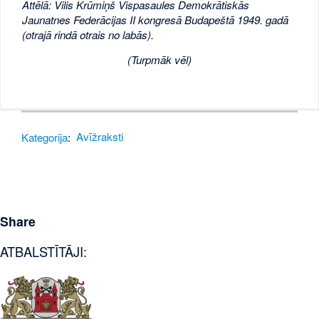
Attēlā: Vilis Krūmiņš Vispasaules Demokrātiskās
Jaunatnes Federācijas II kongresā Budapeštā 1949. gadā
(otrajā rindā otrais no labās).
(Turpmāk vēl)
Kategorija
:
Avīžraksti
Share
ATBALSTĪTĀJI: