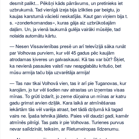
desmit palikt... Pēkšņi kāds pārrāvums, un pretinieks iet
uzbrukumā. Tad vienīgā izeja bija izlikties par beigtu, jo
kaujas karstumā vācieši neskatījās. Kaut gan viņiem bija t.
s. «zonderkomandas», kuras gāja aiz uzbrūkošajām
daļām. Un, ja vienā laukumā gulēja vairāki mūsējie, tad
nolaida automātu kārtu.
— Nesen Vissavienības presē un arī televīzijā sāka runāt
par Volhovas purviem, kur vēl 45 gadus pēc kaujām
atrodamas ķiveres un galvaskausi. Kā tas var būt? Šķiet,
ka nevienā pasaules valstī nav neapglabātu kritušo, bet
mūsu armija taču bija uzvarētāja armija!
— Tas nav tikai Volhovā vien, tas ir arī pie Tuganovas, kur
karojām, jo tur vēl šodien nav atrastas un izņemtas visas
mīnas. To grūti izdarīt, jo zeme dūņaina un mīnas ar katru
gadu grimst arvien dziļāk. Kara laikā ar atmīnēšanas
iekārtām tās vēl varēja atrast, bet tādā dziļumā kā tagad
vairs ne. Īpaša tehnika jālieto. Paies vēl daudzi gadi, kamēr
atmīnēs pilnīgi. Tas pats ir pie Volhovas. Turienes purvus
nevar salīdzināt, teiksim, ar Rietumeiropas līdzenumu.