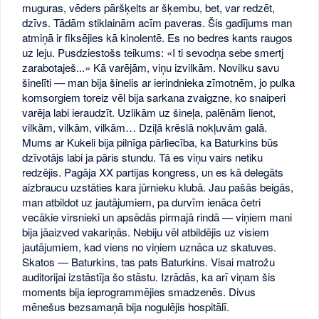
muguras, vēders pāršķelts ar šķembu, bet, var redzēt,
dzīvs. Tādām stiklainām acīm paveras. Šis gadījums man
atmiņā ir fiksējies kā kinolentē. Es no bedres kants raugos
uz leju. Pusdziestošs teikums: «I ti sevodņa sebe smertj
zarabotaješ...» Kā varējām, viņu izvilkām. Novilku savu
šinelīti — man bija šinelis ar ierindnieka zīmotnēm, jo pulka
komsorgiem toreiz vēl bija sarkana zvaigzne, ko snaiperi
varēja labi ieraudzīt. Uzlikām uz šineļa, palēnām lienot,
vilkām, vilkām, vilkām… Dziļā krēslā nokļuvām galā.
Mums ar Kukeli bija pilnīga pārliecība, ka Baturkins būs
dzīvotājs labi ja pāris stundu. Tā es viņu vairs netiku
redzējis. Pagāja XX partijas kongress, un es kā delegāts
aizbraucu uzstāties kara jūrnieku klubā. Jau pašās beigās,
man atbildot uz jautājumiem, pa durvīm ienāca četri
vecākie virsnieki un apsēdās pirmajā rindā — viņiem mani
bija jāaizved vakariņās. Nebiju vēl atbildējis uz visiem
jautājumiem, kad viens no viņiem uznāca uz skatuves.
Skatos — Baturkins, tas pats Baturkins. Visai matrožu
auditorijai izstāstīja šo stāstu. Izrādās, ka arī viņam šis
moments bija ieprogrammējies smadzenēs. Divus
mēnešus bezsamaņā bija nogulējis hospitālī.