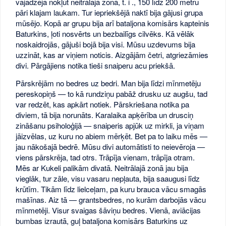
vajadzēja nokļūt neitrālajā zonā, t. i ., 150 līdz 200 metru
pāri klajam laukam. Tur iepriekšējā naktī bija gājusi grupa
mūsējo. Kopā ar grupu bija arī bataljona komisārs kapteinis
Baturkins, ļoti nosvērts un bezbailīgs cilvēks. Kā vēlāk
noskaidrojās, gājuši bojā bija visi. Mūsu uzdevums bija
uzzināt, kas ar viņiem noticis. Aizgājām četri, atgriezāmies
divi. Pārgājiens notika tieši snaiperu acu priekšā.
Pārskrējām no bedres uz bedri. Man bija līdzi mīnmetēju
pereskopiņš — to kā rundziņu pabāž drusku uz augšu, tad
var redzēt, kas apkārt notiek. Pārskriešana notika pa
diviem, tā bija norunāts. Karalaika apķērība un drusciņ
zināšanu psiholoģijā — snaiperis apjūk uz mirkli, ja viņam
jāizvēlas, uz kuru no abiem mērķēt. Bet pa to laiku mēs —
jau nākošajā bedrē. Mūsu divi automātisti to neievēroja —
viens pārskrēja, tad otrs. Trāpīja vienam, trāpīja otram.
Mēs ar Kukeli palikām divatā. Neitrālajā zonā jau bija
vieglāk, tur zāle, visu vasaru nepļauta, bija saaugusi līdz
krūtīm. Tikām līdz lielceļam, pa kuru brauca vācu smagās
mašīnas. Aiz tā — grantsbedres, no kurām darbojās vācu
mīnmetēji. Visur svaigas šāviņu bedres. Vienā, aviācijas
bumbas izrautā, guļ bataljona komisārs Baturkins uz