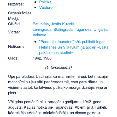
Politika
Nozares:
Vēsture
Organizācijas:
Mediji:
Cilvēki:
Baturkins
,
Josifs Kukelis
Ļeņingrada
,
Staļingrada
,
Tuganova
,
Ungārija
,
Vietas:
Volhova
"Padomju Jaunatne" sāk publicēt Ingas
Notikums:
Helmanes un Viļa Krūmiņa apceri «Laika
pakāpienus skaitot»
Gads:
1942
,
1988
(1. turpinājums)
Upe pārplūdusi. Uzzināju, ka mammīte mirusi, bet mazajai
meitenītei nu jau pāri par četrdesmit, esot gara dāma un
visiem stāstot, ka latviešu pulka komsorgs dzirdījis viņu ar
pienu.
Vēl gribu pastāstīt citu. smagāku gadījumu. 1942. gada
augusts. Kaujas notika pie Tuganovas. Abiem ar J. Kukeli,
kādreizējo «Ādažu» priekšsēdētāju, pa dienas gaismu