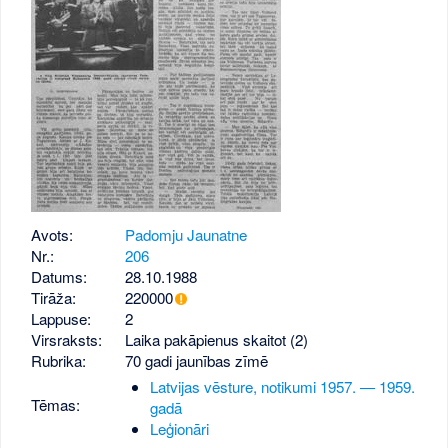
Avots:
Padomju Jaunatne
Nr.:
206
Datums:
28.10.1988
Tirāža:
220000
Lappuse:
2
Virsraksts:
Laika pakāpienus skaitot (2)
Rubrika:
70 gadi jaunības zīmē
Latvijas vēsture, notikumi 1957. — 1959.
Tēmas:
gadā
Leģionāri