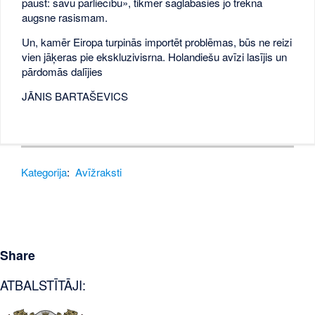
paust: savu pārliecību», tikmēr saglabāsies jo trekna
augsne rasismam.
Un, kamēr Eiropa turpinās importēt problēmas, būs ne reizi
vien jāķeras pie ekskluzivisrna. Holandiešu avīzi lasījis un
pārdomās dalījies
JĀNIS BARTAŠEVICS
Kategorija
:
Avīžraksti
Share
ATBALSTĪTĀJI: