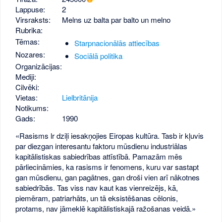
Lappuse:
2
Virsraksts:
Melns uz balta par balto un melno
Rubrika:
Tēmas:
Starpnacionālās attiecības
Nozares:
Sociālā politika
Organizācijas:
Mediji:
Cilvēki:
Vietas:
Lielbritānija
Notikums:
Gads:
1990
«Rasisms lr dziļi iesakņojies Eiropas kultūra. Tasb ir kļuvis
par diezgan interesantu faktoru mūsdienu industriālas
kapitālistiskas sabiedrības attīstībā. Pamazām mēs
pārliecināmies, ka rasisms ir fenomens, kuru var sastapt
gan mūsdienu, gan pagātnes, gan droši vien arī nākotnes
sabiedrībās. Tas viss nav kaut kas vienreizējs, kā,
piemēram, patriarhāts, un tā eksistēšanas cēlonis,
protams, nav jāmeklē kapitālistiskajā ražošanas veidā.»