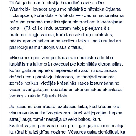
Tā šā gada martā rakstija holandiešu avīze «Der
Waarheid», ievadot angļu melnādainā zinātnieka Stjuarta
Hola apceri, kurai dots virsraksts — «Jaunā nacionālisma
rašanās procesā rasistiskajiem elementiem ir ievērojama
loma». (Tā kā šo rindu autoram nebija pieejams šis
materiāls angļu valodā, kurā tas sākotnēji sarakstīts,
nācās apmierināties ar halandiešu tekstu, no kura tad arī
pašrocīgi esmu tulkojis visus citātus.)
«Rietumeiropas zemju straujā saimnieciskā attīstība
kapitālisma laikmetā novedusi pie koloniālās ekspansijas,
kuras gaitā ar iepriekš nepieredzētu asumu sadūrušās
dažādu rasu pārstāvju intereses, un tādējādi daudzās
zemēs notikusi vietējās krāsainās rases izstumšana no
visām svarīgākajām sociālās un ekonomiskās aktivitātes
jomām,» raksta Stjuarts Hols.
Jā, rasisms acīmredzot uzplaucis laikā, kad krāsainie ar
visu savu kvantitatīvo pārsvaru, kurš vēl joprojām turpina
strauji augt, tomēr nespēja uzveikt baltos, kuru
kvalitatīvajam pārsvaram un, proti, garīgajai un materiālajai
kultūrai bija izšķirīga nozīme. Vēstures gaita pierādījusi, ka