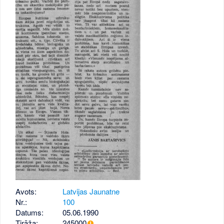
Avots:
Latvijas Jaunatne
Nr.:
100
Datums:
05.06.1990
Tirāža:
245000