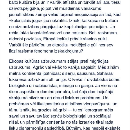
balto kultūra bija un ir vairāk attīstīta un turklāt arī labu tiesu
dzīvotspējīgāka, jo pat vēl mūsdienās vairākums
jaunattīstības zemju vēlas turpināt eiropeizāciju arī tad, kad
«koloniālais jūgs» jau nokratīts. Iznāk, ka krāsaino kultūra
no aizsardzības pārgājusi uz kapitulācijas pozīcijām. Un
reāla fakta konstatēšana vēl nav rasisms. Bet, rasismam
atdodot pozīcijas, Eiropā ieplūst prāvi krāsaino pulki.
Varbūt šie pārticību un eksotiku meklējošie pūli nes sev
līdzi rasisma fenomena izskaidrojumu?
Eiropas kultūras uzbrukumam stājas pretī migrācijas
uzbrukums. Agrāk vai vēlāk to varēja sagaidīt. Mēs zinām
melnā kontinenta īpatnības: siseņu, sausuma, Sahāras
tuksneša uzbrukumi utt. untjpr. Cilvēks ir divdabtska būtne:
bioloģiska un sabiedriska, miesīga un garīga. Ja viens no
šiem aspektiem dominē pār otru, tad šajā dominējošajā
skatījumā cilvēkam arī draud lielākas problēmas. Un
problēmas vēl tikai pastiprina attīstības vienpusīgumu, un
tā nu iznāk, ka grozies kā gribi — tu esi ieprogrammēts
savai un savu tuvāko senču bioloģiskajai un sociālajai
nišai, un pārmērīga cenšanās no tās izrauties tikai rada
lieku disharmoniju sabiedrībā. Būtnēm, kas nespēj eksistēt