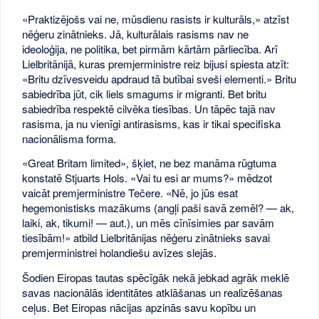
«Praktizējošs vai ne, mūsdienu rasists ir kulturāls,» atzīst
nēģeru zinātnieks. Jā, kulturālais rasisms nav ne
ideoloģija, ne politika, bet pirmām kārtām pārliecība. Arī
Lielbritānijā, kuras premjerministre reiz bijusi spiesta atzīt:
«Britu dzīvesveidu apdraud tā butībai sveši elementi.» Britu
sabiedrība jūt, cik liels smagums ir migranti. Bet britu
sabiedrība respektē cilvēka tiesības. Un tāpēc tajā nav
rasisma, ja nu vienīgi antirasisms, kas ir tikai specifiska
nacionālisma forma.
«Great Britam limited», šķiet, ne bez manāma rūgtuma
konstatē Stjuarts Hols. «Vai tu esi ar mums?» mēdzot
vaicāt premjerministre Tečere. «Nē, jo jūs esat
hegemonistisks mazākums (angļi paši savā zemēl? — ak,
laiki, ak, tikumi! — aut.), un mēs cīnīsimies par savām
tiesībām!» atbild Lielbritānijas nēģeru zinātnieks savai
premjerministrei holandiešu avīzes slejās.
Šodien Eiropas tautas spēcīgāk nekā jebkad agrāk meklē
savas nacionālās identitātes atklāšanas un realizēšanas
ceļus. Bet Eiropas nācijas apzinās savu kopību un