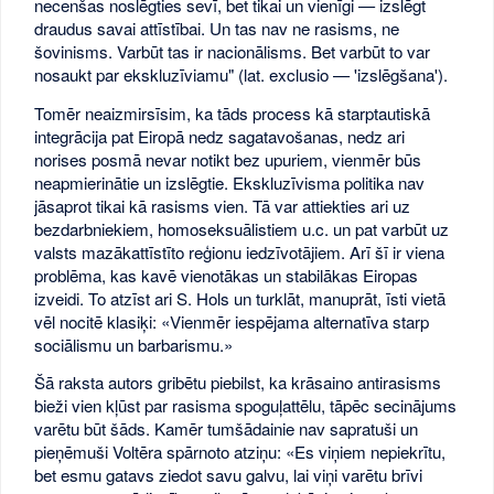
necenšas noslēgties sevī, bet tikai un vienīgi — izslēgt
draudus savai attīstībai. Un tas nav ne rasisms, ne
šovinisms. Varbūt tas ir nacionālisms. Bet varbūt to var
nosaukt par ekskluzīviamu" (lat. exclusio — 'izslēgšana').
Tomēr neaizmirsīsim, ka tāds process kā starptautiskā
integrācija pat Eiropā nedz sagatavošanas, nedz ari
norises posmā nevar notikt bez upuriem, vienmēr būs
neapmierinātie un izslēgtie. Ekskluzīvisma politika nav
jāsaprot tikai kā rasisms vien. Tā var attiekties ari uz
bezdarbniekiem, homoseksuālistiem u.c. un pat varbūt uz
valsts mazākattīstīto reģionu iedzīvotājiem. Arī šī ir viena
problēma, kas kavē vienotākas un stabilākas Eiropas
izveidi. To atzīst ari S. Hols un turklāt, manuprāt, īsti vietā
vēl nocitē klasiķi: «Vienmēr iespējama alternatīva starp
sociālismu un barbarismu.»
Šā raksta autors gribētu piebilst, ka krāsaino antirasisms
bieži vien kļūst par rasisma spoguļattēlu, tāpēc secinājums
varētu būt šāds. Kamēr tumšādainie nav sapratuši un
pieņēmuši Voltēra spārnoto atziņu: «Es viņiem nepiekrītu,
bet esmu gatavs ziedot savu galvu, lai viņi varētu brīvi