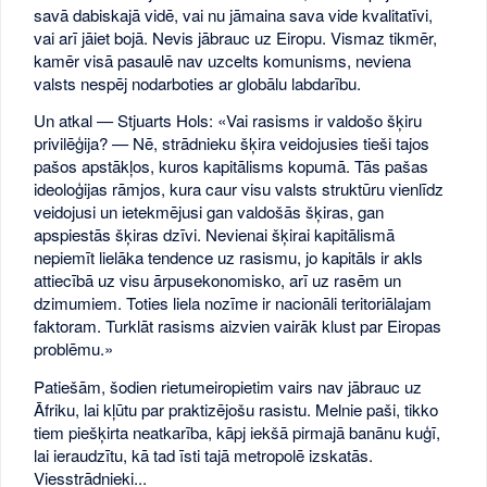
savā dabiskajā vidē, vai nu jāmaina sava vide kvalitatīvi,
vai arī jāiet bojā. Nevis jābrauc uz Eiropu. Vismaz tikmēr,
kamēr visā pasaulē nav uzcelts komunisms, neviena
valsts nespēj nodarboties ar globālu labdarību.
Un atkal — Stjuarts Hols: «Vai rasisms ir valdošo šķiru
privilēģija? — Nē, strādnieku šķira veidojusies tieši tajos
pašos apstākļos, kuros kapitālisms kopumā. Tās pašas
ideoloģijas rāmjos, kura caur visu valsts struktūru vienlīdz
veidojusi un ietekmējusi gan valdošās šķiras, gan
apspiestās šķiras dzīvi. Nevienai šķirai kapitālismā
nepiemīt lielāka tendence uz rasismu, jo kapitāls ir akls
attiecībā uz visu ārpusekonomisko, arī uz rasēm un
dzimumiem. Toties liela nozīme ir nacionāli teritoriālajam
faktoram. Turklāt rasisms aizvien vairāk klust par Eiropas
problēmu.»
Patiešām, šodien rietumeiropietim vairs nav jābrauc uz
Āfriku, lai kļūtu par praktizējošu rasistu. Melnie paši, tikko
tiem piešķirta neatkarība, kāpj iekšā pirmajā banānu kuģī,
lai ieraudzītu, kā tad īsti tajā metropolē izskatās.
Viesstrādnieki...