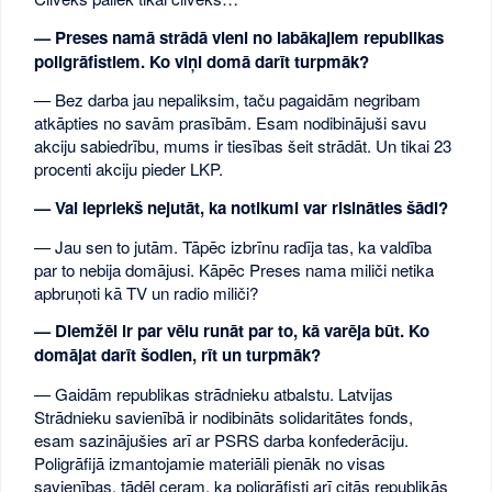
— Preses namā strādā vieni no labākajiem republikas
poligrāfistiem. Ko viņi domā darīt turpmāk?
— Bez darba jau nepaliksim, taču pagaidām negribam
atkāpties no savām prasībām. Esam nodibinājuši savu
akciju sabiedrību, mums ir tiesības šeit strādāt. Un tikai 23
procenti akciju pieder LKP.
— Vai iepriekš nejutāt, ka notikumi var risināties šādi?
— Jau sen to jutām. Tāpēc izbrīnu radīja tas, ka valdība
par to nebija domājusi. Kāpēc Preses nama miliči netika
apbruņoti kā TV un radio miliči?
— Diemžēl ir par vēlu runāt par to, kā varēja būt. Ko
domājat darīt šodien, rīt un turpmāk?
— Gaidām republikas strādnieku atbalstu. Latvijas
Strādnieku savienībā ir nodibināts solidaritātes fonds,
esam sazinājušies arī ar PSRS darba konfederāciju.
Poligrāfijā izmantojamie materiāli pienāk no visas
savienības, tādēļ ceram, ka poligrāfisti arī citās republikās