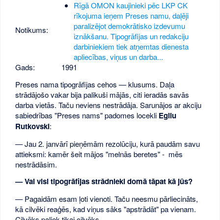
Rīgā OMON kaujinieki pēc LKP CK
rīkojuma ieņem Preses namu, daļēji
paralizējot demokrātisko izdevumu
Notikums:
iznākšanu. Tipogrāfijas un redakciju
darbiniekiem tiek atņemtas dienesta
apliecības, viņus un darba...
Gads:
1991
Preses nama tipogrāfijas cehos — klusums. Daļa
strādājošo vakar bija palikuši mājās, citi ieradās savās
darba vietās. Taču neviens nestrādāja. Sarunājos ar akciju
sabiedrības "Preses nams" padomes locekli
Egilu
Rutkovski
:
— Jau 2. janvārī pieņēmām rezolūciju, kurā paudām savu
attieksmi: kamēr šeit mājos "melnās beretes" - mēs
nestrādāsim.
— Vai visi tipogrāfijas strādnieki domā tāpat kā jūs?
— Pagaidām esam ļoti vienoti. Taču neesmu pārliecināts,
kā cilvēki reaģēs, kad viņus sāks "apstrādāt" pa vienam.
Cilvēks paliek tikai cilvēks…