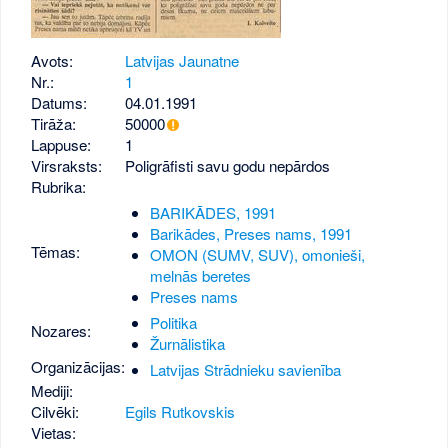
Avots:
Latvijas Jaunatne
Nr.:
1
Datums:
04.01.1991
Tirāža:
50000
Lappuse:
1
Virsraksts:
Poligrāfisti savu godu nepārdos
Rubrika:
BARIKĀDES, 1991
Barikādes, Preses nams, 1991
Tēmas:
OMON (SUMV, SUV), omonieši,
melnās beretes
Preses nams
Politika
Nozares:
Žurnālistika
Organizācijas:
Latvijas Strādnieku savienība
Mediji:
Cilvēki:
Egils Rutkovskis
Vietas: