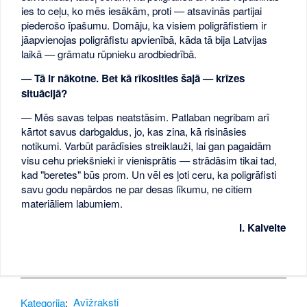
ies to ceļu, ko mēs iesākām, proti — atsavinās partijai
piederošo īpašumu. Domāju, ka visiem poligrāfistiem ir
jāapvienojas poligrāfistu apvienībā, kāda tā bija Latvijas
laikā — grāmatu rūpnieku arodbiedrībā.
— Tā ir nākotne. Bet kā rīkosities šajā — krīzes
situācijā?
— Mēs savas telpas neatstāsim. Patlaban negribam arī
kārtot savus darbgaldus, jo, kas zina, kā risināsies
notikumi. Varbūt parādīsies streiklauži, lai gan pagaidām
visu cehu priekšnieki ir vienisprātis — strādāsim tikai tad,
kad "beretes" būs prom. Un vēl es ļoti ceru, ka poligrāfisti
savu godu nepārdos ne par desas līkumu, ne citiem
materiāliem labumiem.
I. Kalveite
Kategorija
:
Avīžraksti