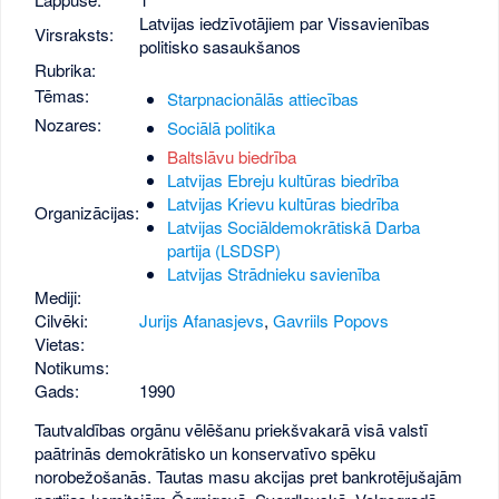
Latvijas iedzīvotājiem par Vissavienības
Virsraksts:
politisko sasaukšanos
Rubrika:
Tēmas:
Starpnacionālās attiecības
Nozares:
Sociālā politika
Baltslāvu biedrība
Latvijas Ebreju kultūras biedrība
Latvijas Krievu kultūras biedrība
Organizācijas:
Latvijas Sociāldemokrātiskā Darba
partija (LSDSP)
Latvijas Strādnieku savienība
Mediji:
Cilvēki:
Jurijs Afanasjevs
,
Gavriils Popovs
Vietas:
Notikums:
Gads:
1990
Tautvaldības orgānu vēlēšanu priekšvakarā visā valstī
paātrinās demokrātisko un konservatīvo spēku
norobežošanās. Tautas masu akcijas pret bankrotējušajām