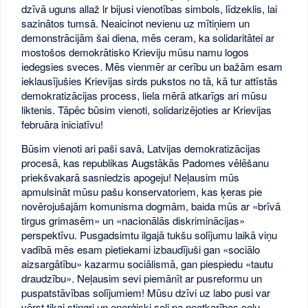
dzīvā uguns allaž lr bijusi vienotības simbols, līdzeklis, lai
sazinātos tumsā. Neaicinot nevienu uz mītiņiem un
demonstrācijām šai diena, mēs ceram, ka solidaritātei ar
mostošos demokrātisko Krieviju mūsu namu logos
iedegsies sveces. Mēs vienmēr ar cerību un bažām esam
ieklausījušies Krievijas sirds pukstos no tā, kā tur attīstās
demokratizācijas process, liela mērā atkarīgs ari mūsu
liktenis. Tāpēc būsim vienoti, solidarizējoties ar Krievijas
februāra iniciatīvu!
Būsim vienoti ari paši savā, Latvijas demokratizācijas
procesā, kas republikas Augstākās Padomes vēlēšanu
priekšvakarā sasniedzis apogeju! Neļausim mūs
apmulsināt mūsu pašu konservatoriem, kas ķeras pie
novērojušajām komunisma dogmām, baida mūs ar «brīvā
tirgus grimasēm» un «nacionālās diskriminācijas»
perspektīvu. Pusgadsimtu ilgajā tukšu solījumu laikā viņu
vadībā mēs esam pietiekami izbaudījuši gan «sociālo
aizsargātību» kazarmu sociālismā, gan piespiedu «tautu
draudzību». Neļausim sevi piemānīt ar pusreformu un
puspatstāvības solījumiem! Mūsu dzīvi uz labo pusi var
vērst tikai stingri un enerģiski soli pa neatkarības ceļu