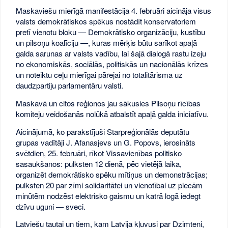
Maskaviešu mierīgā manifestācija 4. februāri aicināja visus
valsts demokrātiskos spēkus nostādīt konservatoriem
pretī vienotu bloku — Demokrātisko organizāciju, kustību
un pilsoņu koalīciju —, kuras mērķis būtu sarīkot apaļā
galda sarunas ar valsts vadību, lai šajā dialogā rastu izeju
no ekonomiskās, sociālās, politiskās un nacionālās krīzes
un noteiktu ceļu mierīgai pārejai no totalitārisma uz
daudzpartiju parlamentāru valsti.
Maskavā un citos reģionos jau sākusies Pilsoņu rīcības
komiteju veidošanās nolūkā atbalstīt apaļā galda iniciatīvu.
Aicinājumā, ko parakstījuši Starpreģionālās deputātu
grupas vadītāji J. Afanasjevs un G. Popovs, ierosināts
svētdien, 25. februāri, rīkot Vissavienības politisko
sasaukšanos: pulksten 12 dienā, pēc vietējā laika,
organizēt demokrātisko spēku mītiņus un demonstrācijas;
pulksten 20 par zīmi solidaritātei un vienotībai uz piecām
minūtēm nodzēst elektrisko gaismu un katrā logā iedegt
dzīvu uguni — sveci.
Latviešu tautai un tiem, kam Latvija kļuvusi par Dzimteni,