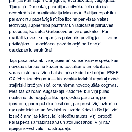
partijas komitejām Čerņigovā, Sverdlovskā, Volgogradā,
Tjumeņā, Doņeckā, pusmiljona cilvēku lielā mierīgā,
demokrātiskā manifestācija Maskavā, Baltijas republiku
parlamentu patstāvīgā rīcība liecina par visas valsts
iedzīvotāju apņēmību paātrināt un radikalizēt pārbūves
procesus, ko sāka Gorbačovs un viņa piekritēji. Par
realitāti kļuvusi kompartijas galvenās privilēģijas — varas
privilēģijas — atcelšana, pavērts ceļš politiskajai
daudzpartiju struktūrai.
Tajā pašā laikā aktivizējusies ari konservatīvie spēki, kas
nevēlas šķirties no kazarmu sociālisma un totalitārās
varas sistēmas. Viņu balsis mēs skaidri dzirdējām PSKP
CX februāra plēnumā — tās centās iedabūt atpakaļ dzīvē
staļiniski brežņeviskā komunisma novecojušās dogmas.
Mēs tās dzirdam Augstākajā Padomē, kur viņi pūlas
noslīcināt demagoģijā likumprojektus par zemi, par
īpašumu, par republiku tiesībām, par presi. Viņi uzkurina
melnsimtniekus un šovinistus, uzrīda Krieviju Baltijai, viņi
izspēlē armijas kārtis, lai iebiedētu tautas, viņi torpedē
karaspēka samazināšanu un atbruņošanos. Viņi nav
spējīgi izvest valsti no strupceļa.