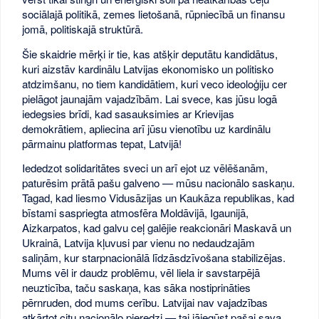
sociālajā politikā, zemes lietošanā, rūpniecībā un finansu
jomā, politiskajā struktūrā.
Šie skaidrie mērķi ir tie, kas atšķir deputātu kandidātus,
kuri aizstāv kardinālu Latvijas ekonomisko un politisko
atdzimšanu, no tiem kandidātiem, kuri veco ideoloģiju cer
pielāgot jaunajām vajadzībām. Lai svece, kas jūsu logā
iedegsies brīdi, kad sasauksimies ar Krievijas
demokrātiem, apliecina arī jūsu vienotību uz kardinālu
pārmainu platformas tepat, Latvijā!
Iededzot solidaritātes sveci un arī ejot uz vēlēšanām,
paturēsim prātā pašu galveno — mūsu nacionālo saskaņu.
Tagad, kad liesmo Vidusāzijas un Kaukāza republikas, kad
bīstami saspriegta atmosfēra Moldāvijā, Igaunijā,
Aizkarpatos, kad galvu ceļ galējie reakcionāri Maskavā un
Ukrainā, Latvija kļuvusi par vienu no nedaudzajām
saliņām, kur starpnacionālā līdzāsdzīvošana stabilizējas.
Mums vēl ir daudz problēmu, vēl liela ir savstarpējā
neuzticība, taču saskaņa, kas sāka nostiprināties
pērnruden, dod mums cerību. Latvijai nav vajadzības
atkārtot citu nacionālo pieredzi — tai jāiegūst pašai sava