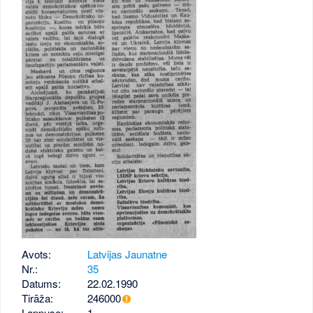
Avots:
Latvijas Jaunatne
Nr.:
35
Datums:
22.02.1990
Tirāža:
246000
Lappuse:
1