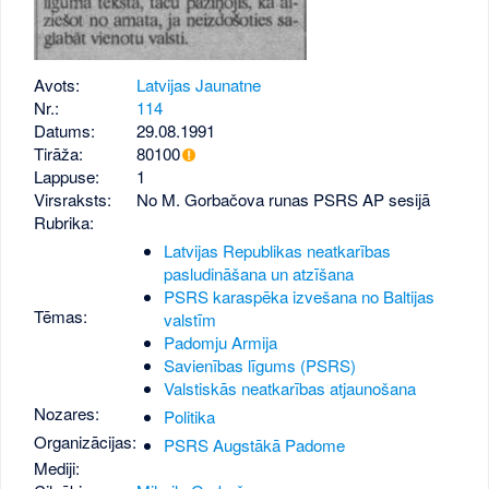
Avots:
Latvijas Jaunatne
Nr.:
114
Datums:
29.08.1991
Tirāža:
80100
Lappuse:
1
Virsraksts:
No M. Gorbačova runas PSRS AP sesijā
Rubrika:
Latvijas Republikas neatkarības
pasludināšana un atzīšana
PSRS karaspēka izvešana no Baltijas
Tēmas:
valstīm
Padomju Armija
Savienības līgums (PSRS)
Valstiskās neatkarības atjaunošana
Nozares:
Politika
Organizācijas:
PSRS Augstākā Padome
Mediji: