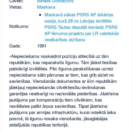
Cilvēki:
Mihails Gorbačovs
Vietas:
Maskava
Maskavā sākas PSRS AP ārkārtas
sesija, kurā 28 no Latvijas ievēlētie
Notikums:
PSRS Tautas deputāti iesniedz PSRS
AP lēmuma projektu par LR valstiskās
neatkarības atzīšanu
Gads:
1991
«Nepieciešams noskaidrot pozīciju attiecībā uz tām
republikām, kas neparakstīs līgumu. Tām jādod tiesības
patstāvīgi izvēlēties. Pēc līguma parakstīšanas uzreiz
nepieciešams sākt pārrunas ar tiem, kas grib aiziet no
savienības. Vienošanās dokumentos ar šīm republikām
jāiekļauj nepieciešamās cilvēktiesību ievērošanas
garantijas neatkarīgi no nacionālās piederības. Jāatrisina
jautājums par kompensāciju tiem cilvēkiem, kas
nevēlēsies palikt ārpus savienības. Tāpat jāatrisina
jautājums par armijas infrastruktūru, kurai noteiktā laika
posmā, tā ilgumu nosaka vienošanās, jāsaglabājas
atdalījušās republikas teritorijā.