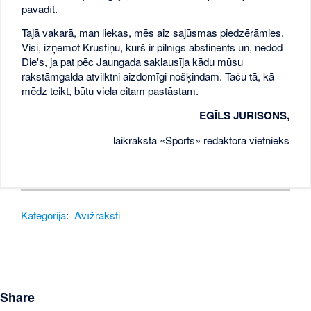
pavadīt.
Tajā vakarā, man liekas, mēs aiz sajūsmas piedzērāmies.
Visi, izņemot Krustiņu, kurš ir pilnīgs abstinents un, nedod
Die's, ja pat pēc Jaungada saklausīja kādu mūsu
rakstāmgalda atvilktni aizdomīgi nošķindam. Taču tā, kā
mēdz teikt, būtu viela citam pastāstam.
EGĪLS JURISONS,
laikraksta «Sports» redaktora vietnieks
Kategorija
:
Avīžraksti
Share