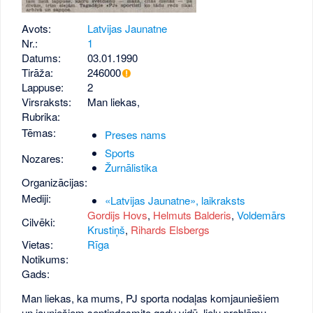
Avots:
Latvijas Jaunatne
Nr.:
1
Datums:
03.01.1990
Tirāža:
246000
Lappuse:
2
Virsraksts:
Man liekas,
Rubrika:
Tēmas:
Preses nams
Sports
Nozares:
Žurnālistika
Organizācijas:
Mediji:
«Latvijas Jaunatne», laikraksts
Gordijs Hovs
,
Helmuts Balderis
,
Voldemārs
Cilvēki:
Krustiņš
,
Rihards Elsbergs
Vietas:
Rīga
Notikums:
Gads:
Man liekas, ka mums, PJ sporta nodaļas komjauniešiem
un jauniešiem septiņdesmito gadu vidū, lielu problēmu