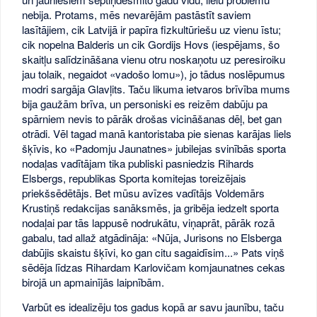
nebija. Protams, mēs nevarējām pastāstīt saviem
lasītājiem, cik Latvijā ir papīra fizkultūriešu uz vienu īstu;
cik nopelna Balderis un cik Gordijs Hovs (iespējams, šo
skaitļu salīdzināšana vienu otru noskaņotu uz peresiroiku
jau tolaik, negaidot «vadošo lomu»), jo tādus noslēpumus
modri sargāja Glavļits. Taču likuma ietvaros brīvība mums
bija gaužām brīva, un personiski es reizēm dabūju pa
spārniem nevis to pārāk drošas vicināšanas dēļ, bet gan
otrādi. Vēl tagad manā kantoristaba pie sienas karājas liels
šķīvis, ko «Padomju Jaunatnes» jubilejas svinībās sporta
nodaļas vadītājam tika publiski pasniedzis Rihards
Elsbergs, republikas Sporta komitejas toreizējais
priekšsēdētājs. Bet mūsu avīzes vadītājs Voldemārs
Krustiņš redakcijas sanāksmēs, ja gribēja iedzelt sporta
nodaļai par tās lappusē nodrukātu, viņaprāt, pārāk rozā
gabalu, tad allaž atgādināja: «Nūja, Jurisons no Elsberga
dabūjis skaistu šķīvi, ko gan citu sagaidīsim...» Pats viņš
sēdēja līdzas Rihardam Karlovičam komjaunatnes cekas
birojā un apmainījās laipnībām.
Varbūt es idealizēju tos gadus kopā ar savu jaunību, taču