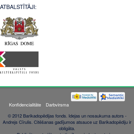
ATBALSTĪTĀJI:
Konfidencialitāte
Darbvirsma
© 2012 Barikadopēdijas fonds. Idejas un nosaukuma autors -
Andrejs Cīrulis. Citēšanas gadījumos atsauce uz Barikadopēdiju ir
obligāta.