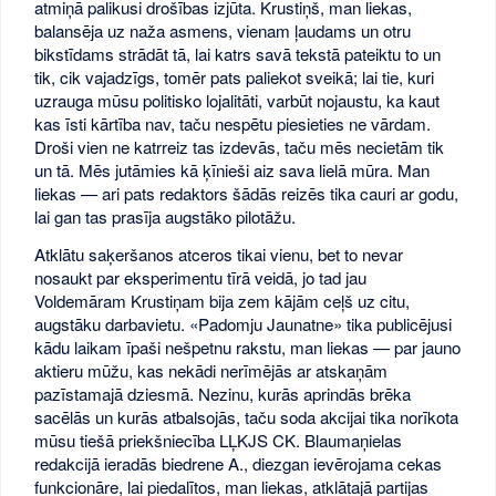
atmiņā palikusi drošības izjūta. Krustiņš, man liekas,
balansēja uz naža asmens, vienam ļaudams un otru
bikstīdams strādāt tā, lai katrs savā tekstā pateiktu to un
tik, cik vajadzīgs, tomēr pats paliekot sveikā; lai tie, kuri
uzrauga mūsu politisko lojalitāti, varbūt nojaustu, ka kaut
kas īsti kārtība nav, taču nespētu piesieties ne vārdam.
Droši vien ne katrreiz tas izdevās, taču mēs necietām tik
un tā. Mēs jutāmies kā ķīnieši aiz sava lielā mūra. Man
liekas — ari pats redaktors šādās reizēs tika cauri ar godu,
lai gan tas prasīja augstāko pilotāžu.
Atklātu saķeršanos atceros tikai vienu, bet to nevar
nosaukt par eksperimentu tīrā veidā, jo tad jau
Voldemāram Krustiņam bija zem kājām ceļš uz citu,
augstāku darbavietu. «Padomju Jaunatne» tika publicējusi
kādu laikam īpaši nešpetnu rakstu, man liekas — par jauno
aktieru mūžu, kas nekādi nerīmējās ar atskaņām
pazīstamajā dziesmā. Nezinu, kurās aprindās brēka
sacēlās un kurās atbalsojās, taču soda akcijai tika norīkota
mūsu tiešā priekšniecība LĻKJS CK. Blaumaņielas
redakcijā ieradās biedrene A., diezgan ievērojama cekas
funkcionāre, lai piedalītos, man liekas, atklātajā partijas