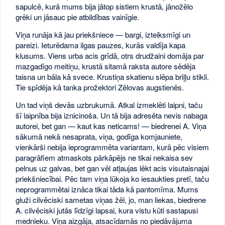
sapulcē, kurā mums bija jātop sistiem krustā, jānožēlo
grēki un jāsauc pie atbildības vainīgie.
Viņa runāja kā jau priekšniece — bargi, izteiksmīgi un
pareizi. Ieturēdama ilgas pauzes, kurās valdīja kapa
klusums. Viens urba acis grīdā, otrs drudžaini domāja par
mazgadīgo meitiņu, krustā sitamā raksta autore sēdēja
taisna un bāla kā svece. Krustiņa skatienu slēpa briļļu stikli.
Tie spīdēja kā tanka prožektori Zēlovas augstienēs.
Un tad viņš devās uzbrukumā. Atkal izmeklēti laipni, taču
šī laipnība bija iznicinoša. Un tā bija adresēta nevis nabaga
autorei, bet gan — kaut kas neticams! — biedrenei A. Viņa
sākumā nekā nesaprata, viņa, godīga komjauniete,
vienkārši nebija ieprogrammēta variantam, kurā pēc visiem
paragrāfiem atmaskots pārkāpējs ne tikai nekaisa sev
pelnus uz galvas, bet gan vēl atļaujas lēkt acis visutaisnajai
priekšniecībai. Pēc tam viņa lūkoja ko iesaukties pretī, taču
neprogrammētai iznāca tikai tāda kā pantomīma. Mums
gluži cilvēciski sametas viņas žēl, jo, man liekas, biedrene
A. cilvēciski jutās līdzīgi lapsai, kura vistu kūti sastapusi
mednieku. Viņa aizgāja, atsacīdamās no piedāvājuma