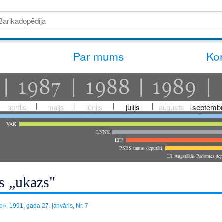
Par mums
Kon
aprīlis
maijs
jūnijs
jūlijs
augusts
septembr
VAK
LNNK
LTF
PSRS tautas deputāti
LR Augstākās Padomes dep
is „ukazs"
», 1991. gada 27. janvāris, Nr. 7