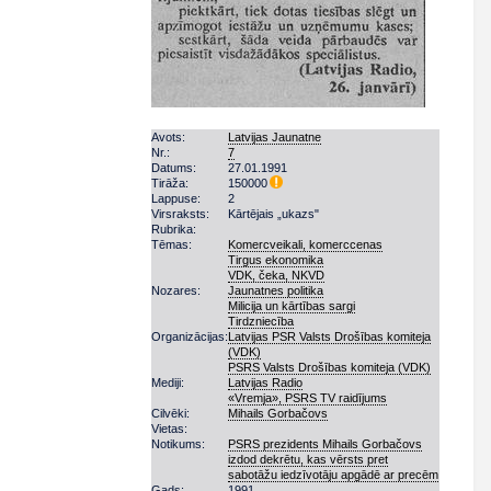
Avots:
Latvijas Jaunatne
Nr.:
7
Datums:
27.01.1991
Tirāža:
150000
Lappuse:
2
Virsraksts:
Kārtējais „ukazs"
Rubrika:
Tēmas:
Komercveikali, komerccenas
Tirgus ekonomika
VDK, čeka, NKVD
Nozares:
Jaunatnes politika
Milicija un kārtības sargi
Tirdzniecība
Organizācijas:
Latvijas PSR Valsts Drošības komiteja
(VDK)
PSRS Valsts Drošības komiteja (VDK)
Mediji:
Latvijas Radio
«Vremja», PSRS TV raidījums
Cilvēki:
Mihails Gorbačovs
Vietas:
Notikums:
PSRS prezidents Mihails Gorbačovs
izdod dekrētu, kas vērsts pret
sabotāžu iedzīvotāju apgādē ar precēm
Gads:
1991