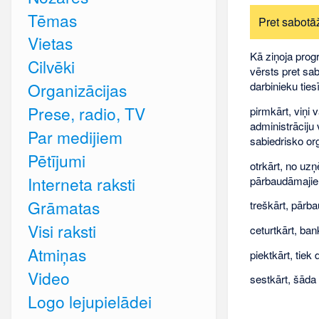
Tēmas
Pret sabotā
Vietas
Kā ziņoja prog
Cilvēki
vērsts pret sa
darbinieku tie
Organizācijas
Prese, radio, TV
pirmkārt, viņi
administrāciju 
Par medijiem
sabiedrisko or
Pētījumi
otrkārt, no uz
Interneta raksti
pārbaudāmajie
Grāmatas
treškārt, pārba
Visi raksti
ceturtkārt, ba
Atmiņas
piektkārt, tie
Video
sestkārt, šāda
Logo lejupielādei