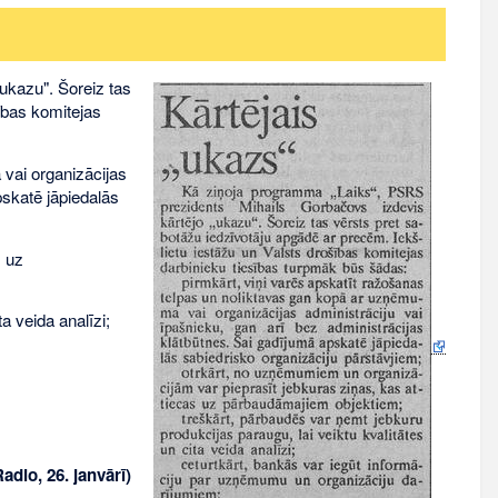
ukazu". Šoreiz tas
ības komitejas
 vai organizācijas
pskatē jāpiedalās
s uz
a veida analīzi;
Radio, 26. janvārī)