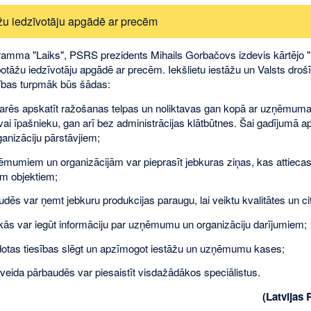
žu iedzīvotāju apgādē ar precēm
ramma "Laiks", PSRS prezidents Mihails Gorbačovs izdevis kārtējo "
botāžu iedzīvotāju apgādē ar precēm. Iekšlietu iestāžu un Valsts droš
sības turpmāk būs šādas:
 varēs apskatīt ražošanas telpas un noliktavas gan kopā ar uzņēmuma
vai īpašnieku, gan arī bez administrācijas klātbūtnes. Šai gadījumā a
ganizāciju pārstāvjiem;
ņēmumiem un organizācijām var pieprasīt jebkuras ziņas, kas attieca
m objektiem;
udēs var ņemt jebkuru produkcijas paraugu, lai veiktu kvalitātes un cit
nkās var iegūt informāciju par uzņēmumu un organizāciju darījumiem;
k dotas tiesības slēgt un apzīmogot iestāžu un uzņēmumu kases;
 veida pārbaudēs var piesaistīt visdažādākos speciālistus.
(Latvijas 