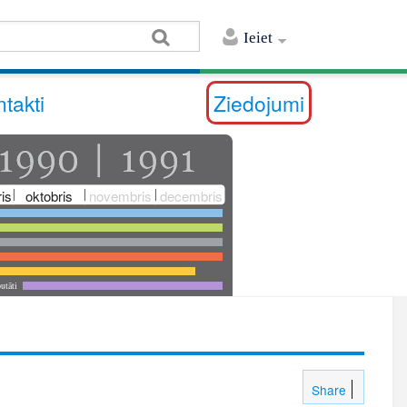
Ieiet
takti
Ziedojumi
is
oktobris
novembris
decembris
utāti
Share