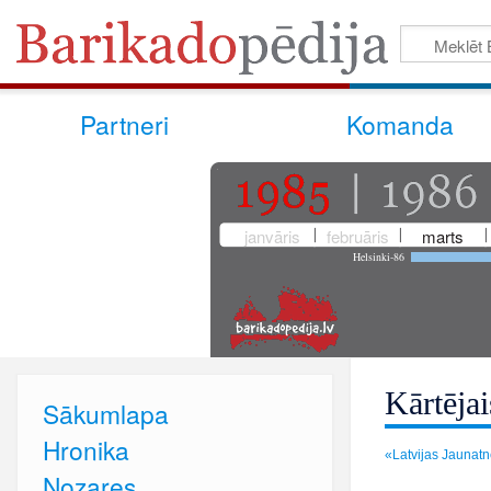
Partneri
Komanda
janvāris
februāris
marts
Helsinki-86
Kārtēja
Sākumlapa
Hronika
«Latvijas Jaunatne
Nozares