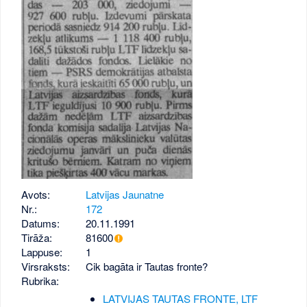
Avots:
Latvijas Jaunatne
Nr.:
172
Datums:
20.11.1991
Tirāža:
81600
Lappuse:
1
Virsraksts:
Cik bagāta ir Tautas fronte?
Rubrika:
LATVIJAS TAUTAS FRONTE, LTF