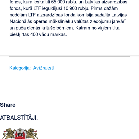
fonds, kura ieskaitīti 65 000 rubļu, un Latvijas aizsardzības
fonds, kurā LTF ieguldījusi 10 900 rubļu. Pirms dažām
nedēļām LTF aizsardzības fonda komisija sadalīja Latvijas
Nacionālās operas mākslinieku valūtas ziedojumu janvārī
un puča dienās kritušo bērniem. Katram no viņiem tika
piešķirtas 400 vācu markas.
Kategorija
:
Avīžraksti
Share
ATBALSTĪTĀJI: