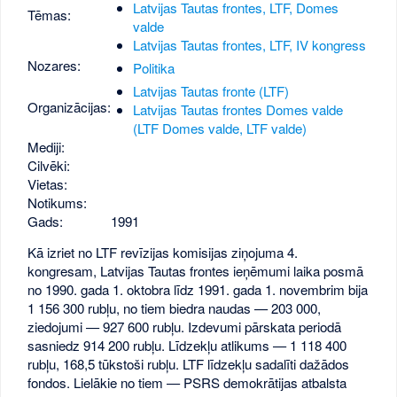
Latvijas Tautas frontes, LTF, Domes
Tēmas:
valde
Latvijas Tautas frontes, LTF, IV kongress
Nozares:
Politika
Latvijas Tautas fronte (LTF)
Organizācijas:
Latvijas Tautas frontes Domes valde
(LTF Domes valde, LTF valde)
Mediji:
Cilvēki:
Vietas:
Notikums:
Gads:
1991
Kā izriet no LTF revīzijas komisijas ziņojuma 4.
kongresam, Latvijas Tautas frontes ieņēmumi laika posmā
no 1990. gada 1. oktobra līdz 1991. gada 1. novembrim bija
1 156 300 rubļu, no tiem biedra naudas — 203 000,
ziedojumi — 927 600 rubļu. Izdevumi pārskata periodā
sasniedz 914 200 rubļu. Līdzekļu atlikums — 1 118 400
rubļu, 168,5 tūkstoši rubļu. LTF līdzekļu sadalīti dažādos
fondos. Lielākie no tiem — PSRS demokrātijas atbalsta