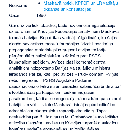
Maskavā notiek KPFSR un LR vadītāju
Notikums:
tikšanās un konsultācijas
Gads:
1990
Gandrīz vai lieki skaidrot, kādā neviennozīmīgā situācijā
uz sarunām ar Krievijas Federācijas amatvīriem Maskavā
ieradās Latvijas Republikas vadītāji. Atgādināšu, ka šajās
dienās savienības masu informācijas līdzekļi pastiprina
propagandas materiālu plūsmu par Latvijas teritoriju
pārņēmušām huligāniskām izrīcībām pret PSRS
Bruņotajiem spēkiem. Avīzes plaši komentē centra
analītiķiem neizprotamo Baltijas valstu ārlietu ministru
ierašanos Parīzē, kas, pēc avīzes «Trud» domām, «viņus
nebūt negrezno». PSRS Augstākā Padome
daudznacionālo lielvalsti un pasaules sabiedrību brīdina par
cilvēktiesības pārkāpjošiem, diskriminējošiem
pasākumiem, kādi ar neprognozējamām sekām paredzami
Latvijā. Un vēl — vizīte Maskavā risinājās pēc baltiešiem
adresētajiem ekonomisku represiju draudiem. Tāpat
neskaidrība par B. Jeļcina un M. Gorbačova jauno lietišķo
attiecību niansēm Latvijas un Krievijas turpmāko attiecību
kontūras padarīja aptuvenākas un izplūdušākas.