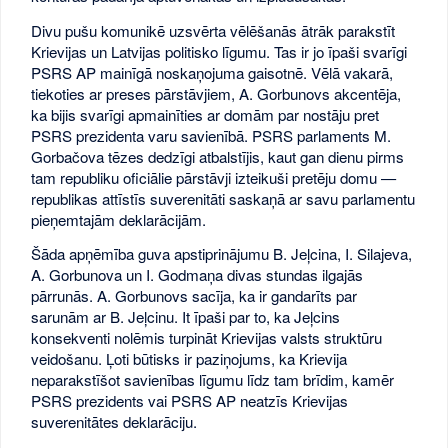
Divu pušu komunikē uzsvērta vēlēšanās ātrāk parakstīt
Krievijas un Latvijas politisko līgumu. Tas ir jo īpaši svarīgi
PSRS AP mainīgā noskaņojuma gaisotnē. Vēlā vakarā,
tiekoties ar preses pārstāvjiem, A. Gorbunovs akcentēja,
ka bijis svarīgi apmainīties ar domām par nostāju pret
PSRS prezidenta varu savienībā. PSRS parlaments M.
Gorbačova tēzes dedzīgi atbalstījis, kaut gan dienu pirms
tam republiku oficiālie pārstāvji izteikuši pretēju domu —
republikas attīstīs suverenitāti saskaņā ar savu parlamentu
pieņemtajām deklarācijām.
Šāda apņēmība guva apstiprinājumu B. Jeļcina, I. Silajeva,
A. Gorbunova un I. Godmaņa divas stundas ilgajās
pārrunās. A. Gorbunovs sacīja, ka ir gandarīts par
sarunām ar B. Jeļcinu. It īpaši par to, ka Jeļcins
konsekventi nolēmis turpināt Krievijas valsts struktūru
veidošanu. Ļoti būtisks ir paziņojums, ka Krievija
neparakstīšot savienības līgumu līdz tam brīdim, kamēr
PSRS prezidents vai PSRS AP neatzīs Krievijas
suverenitātes deklarāciju.