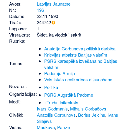
Avots:
Latvijas Jaunatne
Nr.:
196
Datums:
23.11.1990
Tirāža:
244742
Lappuse:
1
Virsraksts:
Šķiet, ka viedokļi sakrīt
Rubrika:
Anatolija Gorbunova politiskā darbība
Krievijas atbalsts Baltijas valstīm
PSRS karaspēka izvešana no Baltijas
Tēmas:
valstīm
Padomju Armija
Valstiskās neatkarības atjaunošana
Nozares:
Politika
Organizācijas:
PSRS Augstākā Padome
Mediji:
«Trud», laikraksts
Ivars Godmanis
,
Mihails Gorbačovs
,
Cilvēki:
Anatolijs Gorbunovs
,
Boriss Jeļcins
,
Ivans
Silajevs
Vietas:
Maskava
,
Parīze