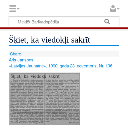
Šķiet, ka viedokļi sakrīt
Share
Āris Jansons
«Latvijas Jaunatne», 1990. gada 23. novembris, Nr. 196