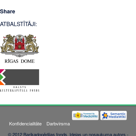
Share
ATBALSTĪTĀJI:
Konfidencialitāte
Darbvirsma
© 2012 Barikadopēdijas fonds. Idejas un nosaukuma autors -