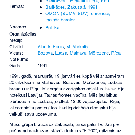
Barikādes, Doma laukumā, 1991
Tēmas:
Barikādes, Zaķusalā, 1991
OMON (SUMV, SUV), omonieši,
melnās beretes
Nozares:
Politika
Organizācijas:
Mediji:
Cilvēki:
Alberts Kauls
,
M. Vorkalis
Vietas:
Bozova
,
Ludza
,
Malnava
,
Mērdzene
,
Rīga
Notikums:
Gads:
1991
1991. gadā, manuprāt, 19. janvārī es kopā vēl ar apmēram
20 cilvēkiem no Malnavas, Bozovas, Mērdzenes, Ludzas
braucu uz Rīgu, lai sargātu svarīgākos objektus, kurus bija
noteikusi Latvijas Tautas frontes vadība. Mēs jau laikus
izbraucām no Ludzas, jo plkst. 18.00 vajadzēja būt Rīgā,
lai nomainītu postenī tos, kuri iepriekšējā diennaktī bija
veikuši savu uzdevumu.
Mūsu grupa brauca uz Zaķusalu, lai sargātu TV. Jau pie
pašas nobrauktuves stāvēja traktors "K-700", milzenis uz