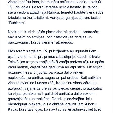
vieglo mašīnu fona, lai traucētu nelūgtiem viesiem piekļūt
TV. Pie ieejas TV tornī atradās neliela kastīte, kura pēc
sava veidola atgādināja Rubiku. Iemetot kastītē vienu rubli
(ziedojumu žurnālistiem), varēja ar gumijas āmuru iesist
"Rubikam".
Notikumi, kuri risinājās pirms desmit gadiem, pamazām
sāk izbālēt no atmiņas, bet ir atsevišķas detaļas un
pārdzīvojumi, kurus vienmēr atcerēšos.
Mēs toreiz sargājām TV, pulcējāmies ap ugunskuriem,
bijām vienoti un stipri, jo mūs atbalstīja ļoti daudzi cilvēki.
Televīzijas torņa pirmajā stāvā varēja padzert tēju un apēst
kādu maizīti, vajadzības gadījumā arī atpūsties. Uz šejieni
rīdzinieki nesa, viņuprāt, barikāžu dalībniekiem
nepieciešamo pārtiku, segas un pat drēbes. Šeit satikām
vienu sievieti no Ludzas (žēl, ka nezinu viņas vārdu un
uzvārdu), viņa te uzturējās jau piecas dienas, jo uzskatīja,
ka viņas pienākums ir palīdzēt barikāžu dalībniekiem,
gatavojot tēju un maizītes. Daudzi piedzīvojām lielu
pārsteigumu vakarā, jo TV ekrānā ieraudzījām Albertu
Kaulu, kurš taisnojās, ka nav tautas ienaidnieks, bet ticēt