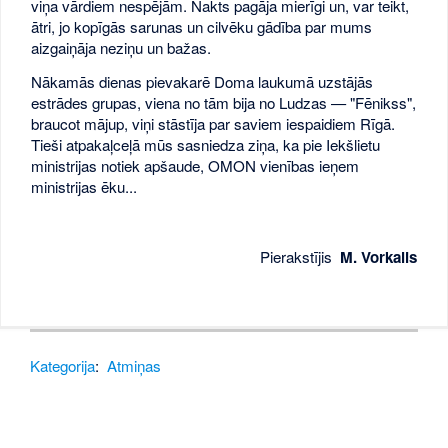
viņa vārdiem nespējām. Nakts pagāja mierīgi un, var teikt,
ātri, jo kopīgās sarunas un cilvēku gādība par mums
aizgaiņāja neziņu un bažas.
Nākamās dienas pievakarē Doma laukumā uzstājās
estrādes grupas, viena no tām bija no Ludzas — "Fēnikss",
braucot mājup, viņi stāstīja par saviem iespaidiem Rīgā.
Tieši atpakaļceļā mūs sasniedza ziņa, ka pie Iekšlietu
ministrijas notiek apšaude, OMON vienības ieņem
ministrijas ēku...
Pierakstījis
M. Vorkalis
Kategorija
:
Atmiņas