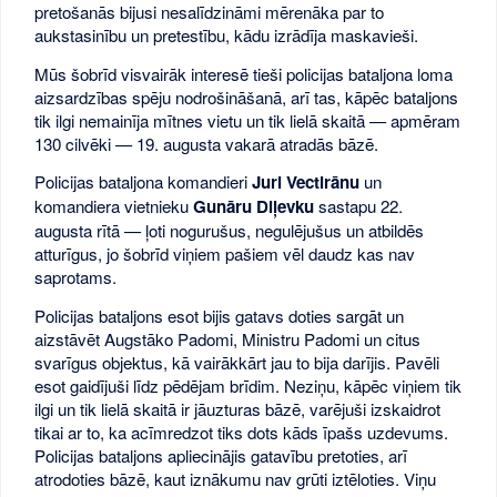
pretošanās bijusi nesalīdzināmi mērenāka par to
aukstasinību un pretestību, kādu izrādīja maskavieši.
Mūs šobrīd visvairāk interesē tieši policijas bataljona loma
aizsardzības spēju nodrošināšanā, arī tas, kāpēc bataljons
tik ilgi nemainīja mītnes vietu un tik lielā skaitā — apmēram
130 cilvēki — 19. augusta vakarā atradās bāzē.
Policijas bataljona komandieri
Juri Vectirānu
un
komandiera vietnieku
Gunāru Diļevku
sastapu 22.
augusta rītā — ļoti nogurušus, negulējušus un atbildēs
atturīgus, jo šobrīd viņiem pašiem vēl daudz kas nav
saprotams.
Policijas bataljons esot bijis gatavs doties sargāt un
aizstāvēt Augstāko Padomi, Ministru Padomi un citus
svarīgus objektus, kā vairākkārt jau to bija darījis. Pavēli
esot gaidījuši līdz pēdējam brīdim. Neziņu, kāpēc viņiem tik
ilgi un tik lielā skaitā ir jāuzturas bāzē, varējuši izskaidrot
tikai ar to, ka acīmredzot tiks dots kāds īpašs uzdevums.
Policijas bataljons apliecinājis gatavību pretoties, arī
atrodoties bāzē, kaut iznākumu nav grūti iztēloties. Viņu