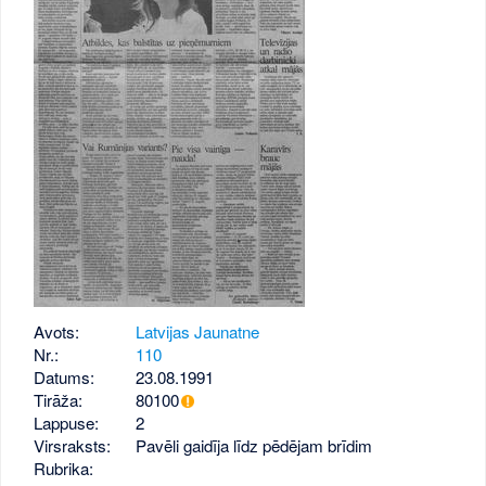
Avots:
Latvijas Jaunatne
Nr.:
110
Datums:
23.08.1991
Tirāža:
80100
Lappuse:
2
Virsraksts:
Pavēli gaidīja līdz pēdējam brīdim
Rubrika: