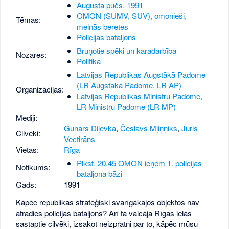
Augusta pučs, 1991
OMON (SUMV, SUV), omonieši,
Tēmas:
melnās beretes
Policijas bataljons
Bruņotie spēki un karadarbība
Nozares:
Politika
Latvijas Republikas Augstākā Padome
(LR Augstākā Padome, LR AP)
Organizācijas:
Latvijas Republikas Ministru Padome,
LR Ministru Padome (LR MP)
Mediji:
Gunārs Diļevka
,
Česlavs Mļiņņiks
,
Juris
Cilvēki:
Vectirāns
Vietas:
Rīga
Plkst. 20.45 OMON ieņem 1. policijas
Notikums:
bataljona bāzi
Gads:
1991
Kāpēc republikas stratēģiski svarīgākajos objektos nav
atradies policijas bataljons? Arī tā vaicāja Rīgas ielās
sastaptie cilvēki, izsakot neizpratni par to, kāpēc mūsu