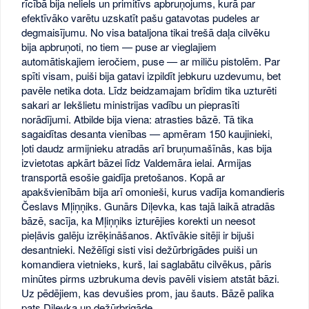
rīcībā bija neliels un primitīvs apbruņojums, kurā par
efektīvāko varētu uzskatīt pašu gatavotas pudeles ar
degmaisījumu. No visa bataljona tikai trešā daļa cilvēku
bija apbruņoti, no tiem — puse ar vieglajiem
automātiskajiem ieročiem, puse — ar miliču pistolēm. Par
spīti visam, puiši bija gatavi izpildīt jebkuru uzdevumu, bet
pavēle netika dota. Līdz beidzamajam brīdim tika uzturēti
sakari ar Iekšlietu ministrijas vadību un pieprasīti
norādījumi. Atbilde bija viena: atrasties bāzē. Tā tika
sagaidītas desanta vienības — apmēram 150 kaujinieki,
ļoti daudz armijnieku atradās arī bruņumašīnās, kas bija
izvietotas apkārt bāzei līdz Valdemāra ielai. Armijas
transportā esošie gaidīja pretošanos. Kopā ar
apakšvienībām bija arī omonieši, kurus vadīja komandieris
Česlavs Mļiņņiks. Gunārs Diļevka, kas tajā laikā atradās
bāzē, sacīja, ka Mļiņņiks izturējies korekti un neesot
pieļāvis galēju izrēķināšanos. Aktīvākie sitēji ir bijuši
desantnieki. Nežēlīgi sisti visi dežūrbrigādes puiši un
komandiera vietnieks, kurš, lai saglabātu cilvēkus, pāris
minūtes pirms uzbrukuma devis pavēli visiem atstāt bāzi.
Uz pēdējiem, kas devušies prom, jau šauts. Bāzē palika
pats Diļevka un dežūrbrigāde.