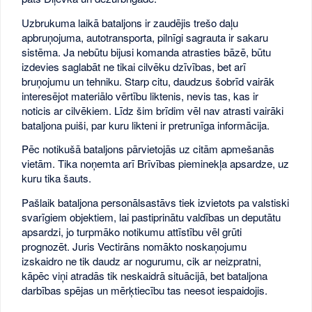
Uzbrukuma laikā bataljons ir zaudējis trešo daļu
apbruņojuma, autotransporta, pilnīgi sagrauta ir sakaru
sistēma. Ja nebūtu bijusi komanda atrasties bāzē, būtu
izdevies saglabāt ne tikai cilvēku dzīvības, bet arī
bruņojumu un tehniku. Starp citu, daudzus šobrīd vairāk
interesējot materiālo vērtību liktenis, nevis tas, kas ir
noticis ar cilvēkiem. Līdz šim brīdim vēl nav atrasti vairāki
bataljona puiši, par kuru likteni ir pretrunīga informācija.
Pēc notikušā bataljons pārvietojās uz citām apmešanās
vietām. Tika noņemta arī Brīvības pieminekļa apsardze, uz
kuru tika šauts.
Pašlaik bataljona personālsastāvs tiek izvietots pa valstiski
svarīgiem objektiem, lai pastiprinātu valdības un deputātu
apsardzi, jo turpmāko notikumu attīstību vēl grūti
prognozēt. Juris Vectirāns nomākto noskaņojumu
izskaidro ne tik daudz ar nogurumu, cik ar neizpratni,
kāpēc viņi atradās tik neskaidrā situācijā, bet bataljona
darbības spējas un mērķtiecību tas neesot iespaidojis.