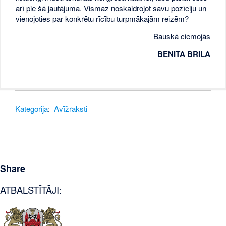
arī pie šā jautājuma. Vismaz noskaidrojot savu pozīciju un
vienojoties par konkrētu rīcību turpmākajām reizēm?
Bauskā ciemojās
BENITA BRILA
Kategorija
:
Avīžraksti
Share
ATBALSTĪTĀJI: