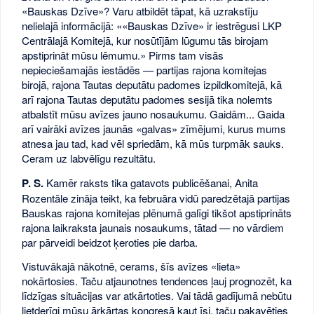
«Bauskas Dzīve»? Varu atbildēt tāpat, kā uzrakstīju
nelielajā informācijā: ««Bauskas Dzīve» ir iestrēgusi LKP
Centrālajā Komitejā, kur nosūtījām lūgumu tās birojam
apstiprināt mūsu lēmumu.» Pirms tam visās
nepieciešamajās iestādēs — partijas rajona komitejas
birojā, rajona Tautas deputātu padomes izpildkomitejā, kā
arī rajona Tautas deputātu padomes sesijā tika nolemts
atbalstīt mūsu avīzes jauno nosaukumu. Gaidām... Gaida
arī vairāki avīzes jaunās «galvas» zīmējumi, kurus mums
atnesa jau tad, kad vēl spriedām, kā mūs turpmāk sauks.
Ceram uz labvēlīgu rezultātu.
P. S.
Kamēr raksts tika gatavots publicēšanai, Anita
Rozentāle zināja teikt, ka februāra vidū paredzētajā partijas
Bauskas rajona komitejas plēnumā galīgi tikšot apstiprināts
rajona laikraksta jaunais nosaukums, tātad — no vārdiem
par pārveidi beidzot ķeroties pie darba.
Vistuvākajā nākotnē, cerams, šīs avīzes «lieta»
nokārtosies. Taču atjaunotnes tendences ļauj prognozēt, ka
līdzīgas situācijas var atkārtoties. Vai tādā gadījumā nebūtu
lietderīgi mūsu ārkārtas kongresā kaut īsi, taču pakavēties