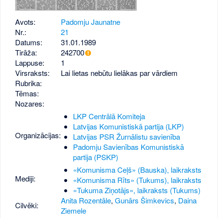
Avots:
Padomju Jaunatne
Nr.:
21
Datums:
31.01.1989
Tirāža:
242700
Lappuse:
1
Virsraksts:
Lai lietas nebūtu lielākas par vārdiem
Rubrika:
Tēmas:
Nozares:
LKP Centrālā Komiteja
Latvijas Komunistiskā partija (LKP)
Organizācijas:
Latvijas PSR Žurnālistu savienība
Padomju Savienības Komunistiskā
partija (PSKP)
«Komunisma Ceļš» (Bauska), laikraksts
Mediji:
«Komunisma Rīts» (Tukums), laikraksts
«Tukuma Ziņotājs», laikraksts (Tukums)
Anita Rozentāle
,
Gunārs Šimkevics
,
Daina
Cilvēki:
Ziemele