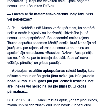
redakcijās...). Kopumā visvairāk balsu «par» saņēma
nosaukums «Bauskas Dzīve».
— Laikam ar šo matemātisko darbību beigšanu viss
vēl nebeidzās?
A. R: — Nekādā ziņā! Mums varētu pārmest, ka samērā
neliela tomēr ir bijusi visu iedzīvotāju līdzdalība jaunā
nosaukuma apspriešanā. Bet decembrī notika rajona
Tautas deputātu padomes kārtējā sesija, kurā izskatīja arī
jautājumu par rajona laikraksta nosaukuma maiņu un
apstiprināja nosaukumu «Bauskas Dzīve». Apstiprināja —
tas nozīmē, ka par to balsoja deputāti, tātad arī savu
vēlētāju pārstāvji un gribas paudēji.
— Aptaujas rezultātu apkopošanas rakstā lasīju, ka ar
nākamo, tas ir, ar šo gadu jūsu avīzei jau būs jaunais
nosaukums. 1989. gads jau pārliecinoši iesācies, bet
ārēji nekas vēl neliecina, ka pie jums būtu kādas
pārmaiņas…
G. ŠIMKEVICS: — Mani uz ielas aptur, ķer aiz piedurknes,
zvana un visi grib zināt vienu un to pašu: kur pazudusi