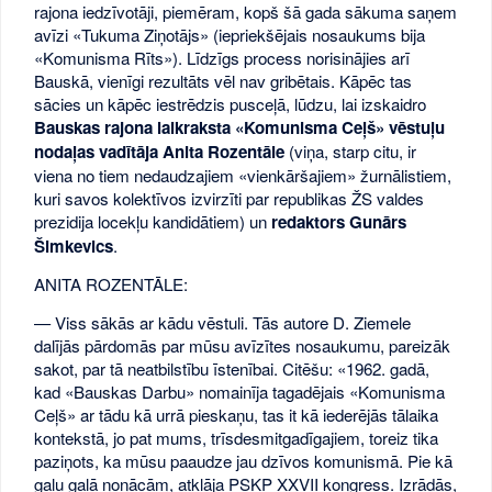
rajona iedzīvotāji, piemēram, kopš šā gada sākuma saņem
avīzi «Tukuma Ziņotājs» (iepriekšējais nosaukums bija
«Komunisma Rīts»). Līdzīgs process norisinājies arī
Bauskā, vienīgi rezultāts vēl nav gribētais. Kāpēc tas
sācies un kāpēc iestrēdzis pusceļā, lūdzu, lai izskaidro
Bauskas rajona laikraksta «Komunisma Ceļš» vēstuļu
nodaļas vadītāja Anita Rozentāle
(viņa, starp citu, ir
viena no tiem nedaudzajiem «vienkāršajiem» žurnālistiem,
kuri savos kolektīvos izvirzīti par republikas ŽS valdes
prezidija locekļu kandidātiem) un
redaktors Gunārs
Šimkevics
.
ANITA ROZENTĀLE:
— Viss sākās ar kādu vēstuli. Tās autore D. Ziemele
dalījās pārdomās par mūsu avīzītes nosaukumu, pareizāk
sakot, par tā neatbilstību īstenībai. Citēšu: «1962. gadā,
kad «Bauskas Darbu» nomainīja tagadējais «Komunisma
Ceļš» ar tādu kā urrā pieskaņu, tas it kā iederējās tālaika
kontekstā, jo pat mums, trīsdesmitgadīgajiem, toreiz tika
paziņots, ka mūsu paaudze jau dzīvos komunismā. Pie kā
galu galā nonācām, atklāja PSKP XXVII kongress. Izrādās,