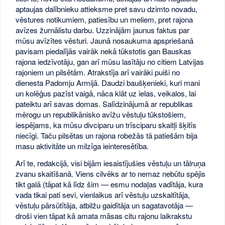
aptaujas dalībnieku attieksme pret savu dzimto novadu,
vēstures notikumiem, patiesību un meliem, pret rajona
avīzes žurnālistu darbu. Uzzinājām jaunus faktus par
mūsu avīzītes vēsturi. Jaunā nosaukuma apspriešanā
pavisam piedalījās vairāk nekā tūkstotis gan Bauskas
rajona iedzīvotāju, gan arī mūsu lasītāju no citiem Latvijas
rajoniem un pilsētām. Atrakstīja arī vairāki puiši no
dienesta Padomju Armijā. Daudzi baušķenieki, kuri mani
un kolēģus pazīst vaigā, nāca klāt uz ielas, veikalos, lai
pateiktu arī savas domas. Salīdzinājumā ar republikas
mērogu un republikānisko avīžu vēstuļu tūkstošiem,
iespējams, ka mūsu divciparu un trīsciparu skaitļi šķitīs
niecīgi. Taču pilsētas un rajona robežās tā patiešām bija
masu aktivitāte un milzīga ieinteresētība.
Arī te, redakcijā, visi bijām iesaistījušies vēstuļu un tālruņa
zvanu skaitīšanā. Viens cilvēks ar to nemaz nebūtu spējis
tikt galā (tāpat kā līdz šim — esmu nodaļas vadītāja, kura
vada tikai pati sevi, vienlaikus arī vēstuļu uzskaitītāja,
vēstuļu pārsūtītāja, atbilžu gaidītāja un sagatavotāja —
droši vien tāpat kā amata māsas citu rajonu laikrakstu