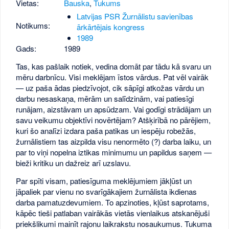
Vietas:
Bauska
,
Tukums
Latvijas PSR Žurnālistu savienības
Notikums:
ārkārtējais kongress
1989
Gads:
1989
Tas, kas pašlaik notiek, vedina domāt par tādu kā svaru un
mēru darbnīcu. Visi meklējam īstos vārdus. Pat vēl vairāk
— uz paša ādas piedzīvojot, cik sāpīgi atkožas vārdu un
darbu nesaskaņa, mērām un salīdzinām, vai patiesīgi
runājam, aizstāvam un apsūdzam. Vai godīgi strādājam un
savu veikumu objektīvi novērtējam? Atšķirībā no pārējiem,
kuri šo analīzi izdara paša patikas un iespēju robežās,
žurnālistiem tas aizpilda visu nenormēto (?) darba laiku, un
par to viņi nopelna iztikas minimumu un papildus saņem —
bieži kritiku un dažreiz arī uzslavu.
Par spīti visam, patiesīguma meklējumiem jākļūst un
jāpaliek par vienu no svarīgākajiem žurnālista ikdienas
darba pamatuzdevumiem. To apzinoties, kļūst saprotams,
kāpēc tieši patlaban vairākās vietās vienlaikus atskanējuši
priekšlikumi mainīt rajonu laikrakstu nosaukumus. Tukuma