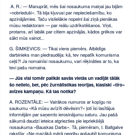
A. R.: — Manuprāt, mēs šai nosaukuma maiņai jau bijām
«nobrieduši». Tā bija kļuvusi par nepieciešamību, ko
apzinājāmies. Taču vislielākie nopelni šai ziņā pienākas
mūsu redaktoram — par reālu uzdrīkstēšanos. Viņš,
protams, arī labāk par citiem apzinājās, kādos grēkos var
sākt mūs vainot...
G. ŠIMKEVICS: — Tikai viens piemērs. Atbildīgs
darbinieks man piedraudēja: kā, tev nepatīk komunisma
ceļš?! Ja nomainīsi nosaukumu, vari rēķināties ar to, ka
tevi pašu nomaina.
— Jūs visi tomēr palikāt savās vietās un vadījāt tālāk
šo nelielo, bet, pēc žurnālistikas teorijas, klasiski «tīro»
avīzes kampaņu. Kā tas notika?
A. ROZENTĀLE: — Vairākos numuros ar kopīgu no
saukumu «Kā mūsu avīzīti dēvēsim?» ļoti īsi lasītājus
informējām par saņemto ierosinājumu saturu. Jau pašā
sākumā daudzi ieteica atgriezties pie iepriekšējā
nosaukuma «Bauskas Darbs». Tā, piemēram, I. Baltgalve
rakstīja: «Ne mazākā mērā negribu apšaubīt komunisma