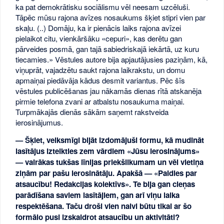
ka pat demokrātisku sociālismu vēl neesam uzcēluši.
Tāpēc mūsu rajona avīzes nosaukums šķiet stipri vien par
skaļu. (..) Domāju, ka ir pienācis laiks rajona avīzei
pielaikot citu, vienkāršāku «cepuri», kas derētu gan
pārveides posmā, gan tajā sabiedriskajā iekārtā, uz kuru
tiecamies.» Vēstules autore bija apjautājusies paziņām, kā,
viņuprāt, vajadzētu saukt rajona laikrakstu, un domu
apmaiņai piedāvāja kādus desmit variantus. Pēc šīs
vēstules publicēšanas jau nākamās dienas rītā atskanēja
pirmie telefona zvani ar atbalstu nosaukuma maiņai.
Turpmākajās dienās sākām saņemt rakstveida
ierosinājumus.
— Šķiet, veiksmīgi bijāt izdomājuši formu, kā mudināt
lasītājus izteikties zem vārdiem «Jūsu ierosinājums»
— vairākas tukšas līnijas priekšlikumam un vēl vietiņa
ziņām par pašu ierosinātāju. Apakšā — «Paldies par
atsaucību! Redakcijas kolektīvs». Te bija gan cieņas
parādīšana saviem lasītājiem, gan arī viņu laika
respektēšana. Taču droši vien naivi būtu tikai ar šo
formālo pusi izskaidrot atsaucību un aktivitāti?