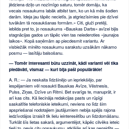
jēdziena dziļo un nozīmīgo saturu, tomēr domāju, ka
vecais nosaukums labāk atbilst tam, ko un kā mēs šodien
darām. Ideja jau tāpēc necietīs, ja atgriezīsimies pie dzīvei
tuvākām tā nosaukšanas formām.» Citi, gluži pretēji,
iebilda pret to, jo nosaukums «Bauskas Darbs» avīzei bijis
stagnācijas gados un tāpēc vien tas neiederoties «jaunajos
laikos». Kopā saņēmām ap piecdesmit variantu. Ar
visbiežāk minēto nosaukumu sarakstu uzsākām nākamo
posmu — lasītāju balsošanu.
— Tomēr interesanti būtu uzzināt, kādi varianti vēl tika
piedāvāti, vismaz — kuri bija paši populārākie!
A. R.: — Ja neskaita līdzšinējo un iepriekšējo, par
iespējamiem vēl nosaukti Bauskas Avīze, Vēstnesis,
Pulss, Ziņas, Dzīve un Ritmi. Bet svarīgs te, manuprāt, ir
arī kas cits. Kā liecināja redakcijas pasts un rūpīgi
saskaitītie telefoniskie ieteikumi, neviens no līdz šim
apspriešanai nodotajiem jautājumiem nebija spējis rajona
iedzīvotājos izraisīt tik lielu ieinteresētību un līdzdomāšanu.
Turklāt šīs lietas sakarā, argumentējot, kāpēc cilvēks ieteic
tieši to, nevis citu nosaukumu, atklājās arī kas negaidīts —