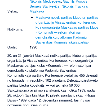
Nikolajs Medvedevs
,
Gavriils Popovs
,
Sergejs Stankevičs
,
Nikolajs Travkins
Vietas:
Maskava
Maskavā notiek partijas klubu un partijas
organizāciju Vissavienības konference,
ko noorganizēja Maskavas partijas klubs
Notikums:
«Komunisti — reformatori par
demokrātisku platformu Padomju
Savienības Komunistiskajā partijā»
Gads:
1990
20. un 21. janvārī Maskavā notika partijas klubu un partijas
organizāciju Vissavienības konference, ko noorganizēja
Maskavas partijas klubs «Komunisti — reformatori par
demokrātisku platformu Padomju Savienības
Komunistiskajā partijā». Konferencē piedalījās 455 delegāti
no trīspadsmit republiku 102 pilsētām. Delegātu pārstāvēto
partijas biedru kopskaits — vairāk nekā 59 000.
Salīdzinājumā ar pirmo sanaksmi, kas notika 1989. gada
28. oktobrī (tajā bija tikai 16 pilsētu pārstāvji, skat. «Rīgas
Balss» 1989. gada 12. decembra numuru), tas ir visai
nozīmīgs rindu pieaugums.