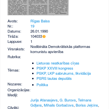
Avots:
Rīgas Balss
Nr.:
19
Datums:
26.01.1990
Tirāža:
104033
Lappuse:
1
Nodibināta Demokrātiskās platformas
Virsraksts:
komunistu apvienība
Rubrika:
Lietuvas neatkarības cīņas
PSKP XXVIII kongress
Tēmas:
PSKP, LKP sabrukums, likvidācija
PSRS tautas deputāts
Nozares:
Politika
Organizācijas:
Mediji:
Jurijs Afanasjevs
,
G. Burovs
,
Telmans
Gdļans
,
Mihails Gorbačovs
,
Boriss Jeļcins
,
Cilvēki: