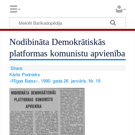
Nodibināta Demokrātiskās
platformas komunistu apvienība
Share
Kārlis Podnieks
«Rīgas Balss», 1990. gada 26. janvāris, Nr. 19