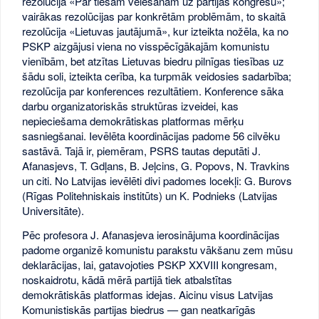
rezolūcija «Par tiešām vēlēšanām uz partijas kongresu»;
vairākas rezolūcijas par konkrētām problēmām, to skaitā
rezolūcija «Lietuvas jautājumā», kur izteikta nožēla, ka no
PSKP aizgājusi viena no visspēcīgākajām komunistu
vienībām, bet atzītas Lietuvas biedru pilnīgas tiesības uz
šādu soli, izteikta cerība, ka turpmāk veidosies sadarbība;
rezolūcija par konferences rezultātiem. Konference sāka
darbu organizatoriskās struktūras izveidei, kas
nepieciešama demokrātiskas platformas mērķu
sasniegšanai. Ievēlēta koordinācijas padome 56 cilvēku
sastāvā. Tajā ir, piemēram, PSRS tautas deputāti J.
Afanasjevs, T. Gdļans, B. Jeļcins, G. Popovs, N. Travkins
un citi. No Latvijas ievēlēti divi padomes locekļi: G. Burovs
(Rīgas Politehniskais institūts) un K. Podnieks (Latvijas
Universitāte).
Pēc profesora J. Afanasjeva ierosinājuma koordinācijas
padome organizē komunistu parakstu vākšanu zem mūsu
deklarācijas, lai, gatavojoties PSKP XXVIII kongresam,
noskaidrotu, kādā mērā partijā tiek atbalstītas
demokrātiskās platformas idejas. Aicinu visus Latvijas
Komunistiskās partijas biedrus — gan neatkarīgās