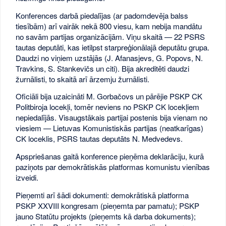
Konferences darbā piedalījas (ar padomdevēja balss
tiesībām) arī vairāk nekā 800 viesu, kam nebija mandātu
no savām partijas organizācijām. Viņu skaitā — 22 PSRS
tautas deputāti, kas ietilpst starpreģionālajā deputātu grupa.
Daudzi no viņiem uzstājās (J. Afanasjevs, G. Popovs, N.
Travkins, S. Stankevičs un citi). Bija akreditēti daudzi
žurnālisti, to skaitā arī ārzemju žurnālisti.
Oficiāli bija uzaicināti M. Gorbačovs un pārējie PSKP CK
Politbiroja locekļi, tomēr neviens no PSKP CK locekļiem
nepiedalījās. Visaugstākais partijai postenis bija vienam no
viesiem — Lietuvas Komunistiskās partijas (neatkarīgas)
CK loceklis, PSRS tautas deputāts N. Medvedevs.
Apspriešanas gaitā konference pieņēma deklarāciju, kurā
paziņots par demokrātiskās platformas komunistu vienības
izveidi.
Pieņemti arī šādi dokumenti: demokrātiskā platforma
PSKP XXVIII kongresam (pieņemta par pamatu); PSKP
jauno Statūtu projekts (pieņemts kā darba dokuments);