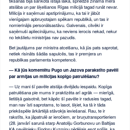
tikšanās bija sarīkota īstajā laikā, spriedze zināmā mērā
atslāba un par šķelšanos Rīgas milicijā tagad runāt nevar.
Milicija ir saņēmusi apstiprinājumu, ka tai ir jābūt
vienīgajam apbruņotajam spēkam republikā, un tas ir
nomierinājis personālsastāvu. Galvenais, cilvēki ir
saņēmuši apliecinājumu, ka neviens ierocis nekad, nekur
no Iekšlietu ministrijas nav pazudis.
Bet jautājums par ministra atcelšanu, kā jūs pats saprotat,
netiek risināts šādās sapulcēs, tas ir premjera un
republikas parlamenta kompetencē.
— Kā jūs komentētu Pugo un Jazova parakstīto pavēli
par armijas un milicijas kopīgo patrulēšanu?
— Uz mani šī pavēle atstāja divējādu iespaidu. Kopīga
patrulēšana pie mums ir praktizēta arī agrāk — mierīgā,
lietišķā gaisotnē, bet kāpēc šī pavēle ir radusies tagad,
man nav īsti saprotams, to lasot, šķiet, ka tā ir tāda
priekšspēle ārkārtējā stāvokļa ieviešanai. Rau, te ir
rakstīts, ka jāpatrulē ar ieročiem, ar bruņutransportieriem
(28. janvārī sarunā starp Anatoliju Gorbunovu un Baltijas
KA pavēlnieku Fjodoru Kuzminu pēdējais esot solījis, ka