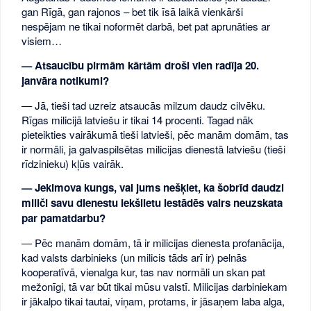
gan Rīgā, gan rajonos – bet tik īsā laikā vienkārši
nespējam ne tikai noformēt darbā, bet pat aprunāties ar
visiem…
— Atsaucību pirmām kārtām droši vien radīja 20.
janvāra notikumi?
— Jā, tieši tad uzreiz atsaucās milzum daudz cilvēku.
Rīgas milicijā latviešu ir tikai 14 procenti. Tagad nāk
pieteikties vairākumā tieši latvieši, pēc manām domām, tas
ir normāli, ja galvaspilsētas milicijas dienestā latviešu (tieši
rīdzinieku) kļūs vairāk.
— Jekimova kungs, vai jums nešķiet, ka šobrīd daudzi
miliči savu dienestu iekšlietu iestādēs vairs neuzskata
par pamatdarbu?
— Pēc manām domām, tā ir milicijas dienesta profanācija,
kad valsts darbinieks (un milicis tāds arī ir) pelnās
kooperatīvā, vienalga kur, tas nav normāli un skan pat
mežonīgi, tā var būt tikai mūsu valstī. Milicijas darbiniekam
ir jākalpo tikai tautai, viņam, protams, ir jāsaņem laba alga,