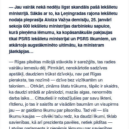
— Jau vairāk nekā nedēļu ilgst skandāls pašā Iekšlietu
ministrijā. Sākās ar to, ka Ļeņingradas rajona iekšlietu
nodaļa pieprasīja Aloiza Važņa demisiju, 25. janvārī
sekoja 600 Iekšlietu ministrijas darbinieku sapulce,
kurā pieņēma lēmumu, ka kopāsanākušie pakļaujas
tikai PSRS Iekšlietu ministrijai un PSRS likumiem, un
atkārtoja augstākminēto ultimātu, ka ministram
jāatkāpjas…
— Rīgas pilsētas milicijā stāvoklis ir sarežģīts, tas radies
vairāku iemeslu dēļ. Pirmkārt, nenokārtotie sadzīves
apstākļi, daudziem trūkst dzīvokļu, nav pat Rīgas
pieraksta, tas nozīmē — dzīve bez vizītkartēm un
taloniem… Otrkārt, zināms štatu trūkums, tāpēc ir skaidrs,
ka daudzi strādā ar pārslodzi, mazās algas, nenormēts
darba laiks… Cittautieši ir nobažījušies par savu likteni,
rītdienu, jo tas ir saistīts ar visādām baumām un visupirms
jau — ar gaidāmo likumu par pilsonību. Tad vēl — šīs
likumu kaujas — cilvēki taču redz, ka daudzi likumi, tiklab
savienības, kā arī prezidenta pavēles, netiek pildītas —
Latvijas parlaments ir pieņēmis lēmumu par savienības