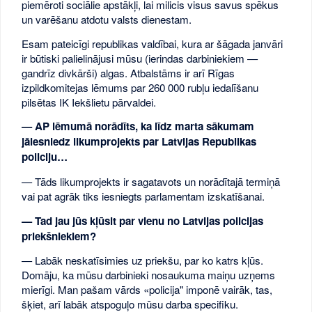
piemēroti sociālie apstākļi, lai milicis visus savus spēkus
un varēšanu atdotu valsts dienestam.
Esam pateicīgi republikas valdībai, kura ar šāgada janvāri
ir būtiski palielinājusi mūsu (ierindas darbiniekiem —
gandrīz divkārši) algas. Atbalstāms ir arī Rīgas
izpildkomitejas lēmums par 260 000 rubļu iedalīšanu
pilsētas IK Iekšlietu pārvaldei.
— AP lēmumā norādīts, ka līdz marta sākumam
jāiesniedz likumprojekts par Latvijas Republikas
policiju…
— Tāds likumprojekts ir sagatavots un norādītajā termiņā
vai pat agrāk tiks iesniegts parlamentam izskatīšanai.
— Tad jau jūs kļūsit par vienu no Latvijas policijas
priekšniekiem?
— Labāk neskatīsimies uz priekšu, par ko katrs kļūs.
Domāju, ka mūsu darbinieki nosaukuma maiņu uzņems
mierīgi. Man pašam vārds «policija" imponē vairāk, tas,
šķiet, arī labāk atspoguļo mūsu darba specifiku.