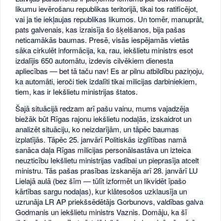
likumu ievērošanu republikas teritorijā, tikai tos ratificējot,
vai ja tie iekļaujas republikas likumos. Un tomēr, manuprāt,
pats galvenais, kas izraisīja šo šķelšanos, bija pašas
neticamākās baumas. Presē, visās iespējamās vietās
sāka cirkulēt informācija, ka, rau, iekšlietu ministrs esot
izdalījis 650 automātu, izdevis cilvēkiem dienesta
apliecības — bet tā taču nav! Es ar pilnu atbildību paziņoju,
ka automāti, ieroči tiek izdalīti tikai milicijas darbiniekiem,
tiem, kas ir Iekšlietu ministrijas štatos.
Šajā situācijā redzam arī pašu vainu, mums vajadzēja
biežāk būt Rīgas rajonu iekšlietu nodaļās, izskaidrot un
analizēt situāciju, ko neizdarījām, un tāpēc baumas
izplatījās. Tāpēc 25. janvārī Politiskās izglītības namā
sanāca daļa Rīgas milicijas personālsastāva un izteica
neuzticību Iekšlietu ministrijas vadībai un pieprasīja atcelt
ministru. Tās pašas prasības izskanēja arī 28. janvārī LU
Lielajā aulā (bez šīm — tūlīt izformēt un likvidēt īpašo
kārtības sargu nodaļas), kur klātesošos uzklausīja un
uzrunāja LR AP priekšsēdētājs Gorbunovs, valdības galva
Godmanis un iekšlietu ministrs Vaznis. Domāju, ka šī