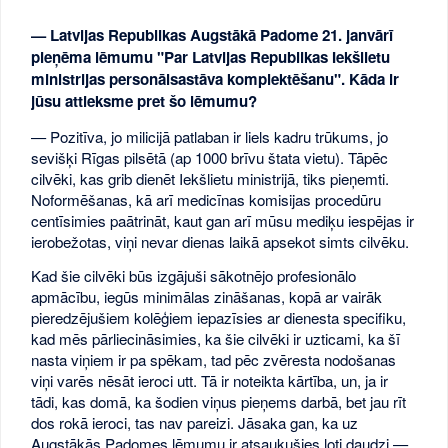
— Latvijas Republikas Augstākā Padome 21. janvārī
pieņēma lēmumu "Par Latvijas Republikas Iekšlietu
ministrijas personālsastāva komplektēšanu". Kāda ir
jūsu attieksme pret šo lēmumu?
— Pozitīva, jo milicijā patlaban ir liels kadru trūkums, jo
sevišķi Rīgas pilsētā (ap 1000 brīvu štata vietu). Tāpēc
cilvēki, kas grib dienēt Iekšlietu ministrijā, tiks pieņemti.
Noformēšanas, kā arī medicīnas komisijas procedūru
centīsimies paātrināt, kaut gan arī mūsu mediķu iespējas ir
ierobežotas, viņi nevar dienas laikā apsekot simts cilvēku.
Kad šie cilvēki būs izgājuši sākotnējo profesionālo
apmācību, iegūs minimālas zināšanas, kopā ar vairāk
pieredzējušiem kolēģiem iepazīsies ar dienesta specifiku,
kad mēs pārliecināsimies, ka šie cilvēki ir uzticami, ka šī
nasta viņiem ir pa spēkam, tad pēc zvēresta nodošanas
viņi varēs nēsāt ieroci utt. Tā ir noteikta kārtība, un, ja ir
tādi, kas domā, ka šodien viņus pieņems darbā, bet jau rīt
dos rokā ieroci, tas nav pareizi. Jāsaka gan, ka uz
Augstākās Padomes lēmumu ir atsaukušies ļoti daudzi —