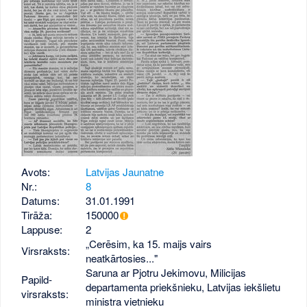
Avots:
Latvijas Jaunatne
Nr.:
8
Datums:
31.01.1991
Tirāža:
150000
Lappuse:
2
„Cerēsim, ka 15. maijs vairs
Virsraksts:
neatkārtosies..."
Saruna ar Pjotru Jekimovu, Milicijas
Papild­
departamenta priekšnieku, Latvijas iekšlietu
virsraksts:
ministra vietnieku