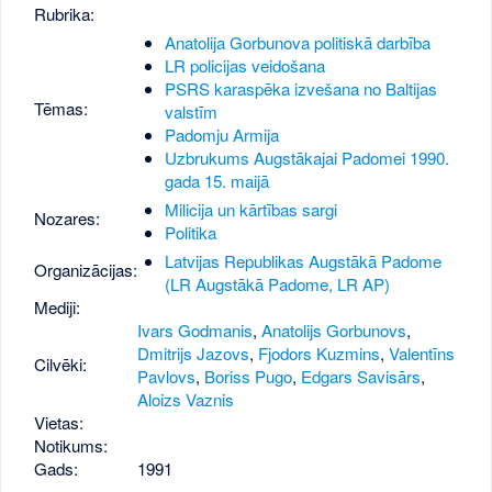
Rubrika:
Anatolija Gorbunova politiskā darbība
LR policijas veidošana
PSRS karaspēka izvešana no Baltijas
Tēmas:
valstīm
Padomju Armija
Uzbrukums Augstākajai Padomei 1990.
gada 15. maijā
Milicija un kārtības sargi
Nozares:
Politika
Latvijas Republikas Augstākā Padome
Organizācijas:
(LR Augstākā Padome, LR AP)
Mediji:
Ivars Godmanis
,
Anatolijs Gorbunovs
,
Dmitrijs Jazovs
,
Fjodors Kuzmins
,
Valentīns
Cilvēki:
Pavlovs
,
Boriss Pugo
,
Edgars Savisārs
,
Aloizs Vaznis
Vietas:
Notikums:
Gads:
1991