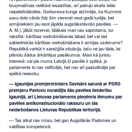
bruņmašīnas netikšot iesaistītas, arī patruļu skaits ielās
nepalielināšoties. Gorbunova kungs atzīmējis, ka Kuzmins
savu doto vārdu līdz šim vienmēr esot godā turējis, bet
armijniekiem jau esot jāpilda augstākstāvošo pavēles. —
A. M.), jābūt rezervei, tālākais man nav saprotams, tur
rakstīts: kārtības nodrošināšanas labad, bet vai tad
sabiedriskās kārtības nodrošināšana ir armijas uzdevums?
Republikā varbūt ir sarežģīta situācija, taču ne jau tāda, lai
plānotu šādus ārkārtējus pasākumus. Mani kā juristu
interesē: vai pie mums Latvijā šī pavēle ir spēkā, jo
parlaments to nav ratificējis, bet nav arī pasludinājis par
spēkā neesošu.
— Igaunijas premjerministrs Savisārs sarunā ar PSRS
premjeru Pavlovu noraidījis šās pavēles
lietderību
Igaunijā, arī Lietuvas parlaments pieņēmis lēmumu par
pavēles antikonstitucionālo raksturu un tās
nedarbošanos Lietuvas Republikas teritorijā.
— Tas atkal nav mūsu, bet gan Augstākās Padomes un
valdības kompetencē.