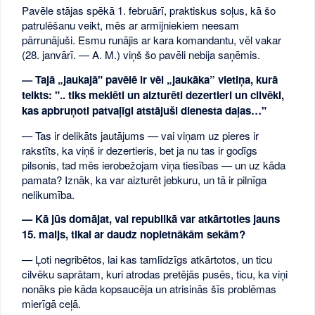
Pavēle stājas spēkā 1. februārī, praktiskus soļus, kā šo
patrulēšanu veikt, mēs ar armijniekiem neesam
pārrunājuši. Esmu runājis ar kara komandantu, vēl vakar
(28. janvārī. — A. M.) viņš šo pavēli nebija saņēmis.
— Tajā „jaukajā" pavēlē ir vēl „jaukāka” vietiņa, kurā
teikts: ".. tiks meklēti un aizturēti dezertieri un cilvēki,
kas apbruņoti patvaļīgi atstājuši dienesta daļas…"
— Tas ir delikāts jautājums — vai viņam uz pieres ir
rakstīts, ka viņš ir dezertieris, bet ja nu tas ir godīgs
pilsonis, tad mēs ierobežojam viņa tiesības — un uz kāda
pamata? Iznāk, ka var aizturēt jebkuru, un tā ir pilnīga
nelikumība.
— Kā jūs domājat, vai republikā var atkārtoties jauns
15. maijs, tikai ar daudz nopietnākām sekām?
— Ļoti negribētos, lai kas tamlīdzīgs atkārtotos, un ticu
cilvēku saprātam, kuri atrodas pretējās pusēs, ticu, ka viņi
nonāks pie kāda kopsaucēja un atrisinās šīs problēmas
mierīgā ceļā.