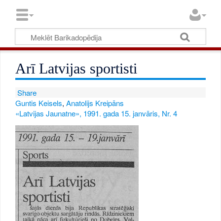
Arī Latvijas sportisti
Share
Guntis Keisels
,
Anatolijs Kreipāns
«Latvijas Jaunatne», 1991. gada 15. janvāris, Nr. 4