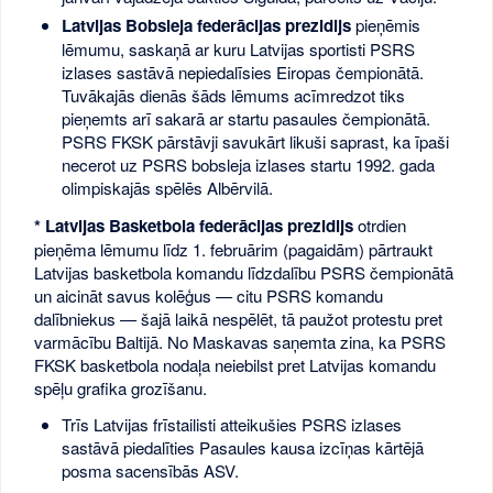
Latvijas Bobsleja federācijas prezidijs
pieņēmis
lēmumu, saskaņā ar kuru Latvijas sportisti PSRS
izlases sastāvā nepiedalīsies Eiropas čempionātā.
Tuvākajās dienās šāds lēmums acīmredzot tiks
pieņemts arī sakarā ar startu pasaules čempionātā.
PSRS FKSK pārstāvji savukārt likuši saprast, ka īpaši
necerot uz PSRS bobsleja izlases startu 1992. gada
olimpiskajās spēlēs Albērvilā.
* Latvijas Basketbola federācijas prezidijs
otrdien
pieņēma lēmumu līdz 1. februārim (pagaidām) pārtraukt
Latvijas basketbola komandu līdzdalību PSRS čempionātā
un aicināt savus kolēģus — citu PSRS komandu
dalībniekus — šajā laikā nespēlēt, tā paužot protestu pret
varmācību Baltijā. No Maskavas saņemta zina, ka PSRS
FKSK basketbola nodaļa neiebilst pret Latvijas komandu
spēļu grafika grozīšanu.
Trīs Latvijas frīstailisti atteikušies PSRS izlases
sastāvā piedalīties Pasaules kausa izcīņas kārtējā
posma sacensībās ASV.