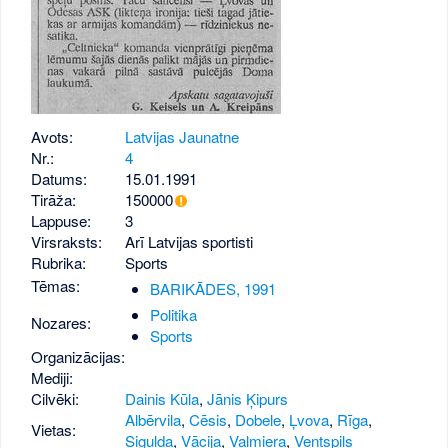
Avots:
Latvijas Jaunatne
Nr.:
4
Datums:
15.01.1991
Tirāža:
150000
Lappuse:
3
Virsraksts:
Arī Latvijas sportisti
Rubrika:
Sports
Tēmas:
BARIKĀDES, 1991
Politika
Nozares:
Sports
Organizācijas:
Mediji:
Cilvēki:
Dainis Kūla
,
Jānis Ķipurs
Albērvila
,
Cēsis
,
Dobele
,
Ļvova
,
Rīga
,
Vietas:
Sigulda
,
Vācija
,
Valmiera
,
Ventspils