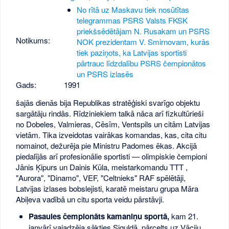
No rītā uz Maskavu tiek nosūtītas
telegrammas PSRS Valsts FKSK
priekšsēdētājam N. Rusakam un PSRS
Notikums:
NOK prezidentam V. Smirnovam, kurās
tiek paziņots, ka Latvijas sportisti
pārtrauc līdzdalību PSRS čempionātos
un PSRS izlasēs
Gads:
1991
šajās dienās bija Republikas stratēģiski svarīgo objektu
sargātāju rindās. Rīdziniekiem talkā nāca arī fizkultūrieši
no Dobeles, Valmieras, Cēsīm, Ventspils un citām Latvijas
vietām. Tika izveidotas vairākas komandas, kas, cita citu
nomainot, dežurēja pie Ministru Padomes ēkas. Akcijā
piedalījās arī profesionālie sportisti — olimpiskie čempioni
Jānis Ķipurs un Dainis Kūla, meistarkomandu TTT ,
"Aurora", "Dinamo", VEF, "Celtnieks" RAF spēlētāji,
Latvijas izlases bobslejisti, karatē meistaru grupa Māra
Abiļeva vadībā un citu sporta veidu pārstāvji.
Pasaules čempionāts kamaniņu sportā,
kam 21.
janvārī vajadzēja sākties Siguldā, pārcelts uz Vāciju.