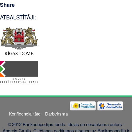
Share
ATBALSTĪTĀJI:
Konfidencialitāte
Darbvirsma
© 2012 Barikadopēdijas fonds. Idejas un nosaukuma autors -
Andrejs Cīrulis. Citēšanas gadījumos atsauce uz Barikadopēdiju ir