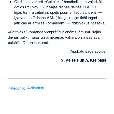
Otrdienas vakarā «Celtnieka" handbolistiem vajadzēja
doties uz Ļvovu, kur šajās dienās risinās PSRS 1.
līgas turnīra ceturtais spēļu posms. Taču sāncenši —
Ļvovas un Odesas ASK (likteņa ironija: tieši tagad
jātiekas ar armijas komandām) — rīdziniekus nesatika.
«Celtnieka" komanda vienprātīgi pieņēma lēmumu šajās
dienās palikt mājās un pirmdienas vakarā pilnā sastāvā
pulcējās Doma laukumā.
Apskatu sagatavojuši
G. Keisels un A. Kreipāns
Kategorija
:
Avīžraksti