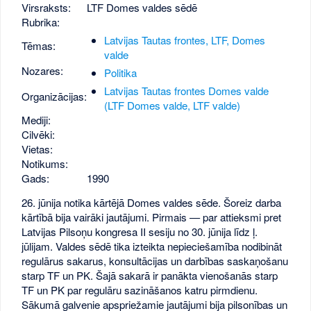
Virsraksts:
LTF Domes valdes sēdē
Rubrika:
Latvijas Tautas frontes, LTF, Domes
Tēmas:
valde
Nozares:
Politika
Latvijas Tautas frontes Domes valde
Organizācijas:
(LTF Domes valde, LTF valde)
Mediji:
Cilvēki:
Vietas:
Notikums:
Gads:
1990
26. jūnija notika kārtējā Domes valdes sēde. Šoreiz darba
kārtībā bija vairāki jautājumi. Pirmais — par attieksmi pret
Latvijas Pilsoņu kongresa II sesiju no 30. jūnija līdz ļ.
jūlijam. Valdes sēdē tika izteikta nepieciešamība nodibināt
regulārus sakarus, konsultācijas un darbības saskaņošanu
starp TF un PK. Šajā sakarā ir panākta vienošanās starp
TF un PK par regulāru sazināšanos katru pirmdienu.
Sākumā galvenie apspriežamie jautājumi bija pilsonības un