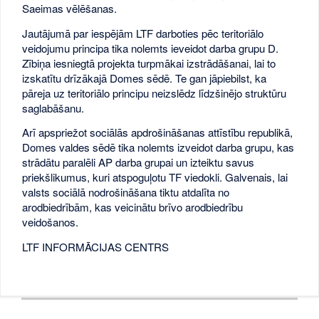
Saeimas vēlēšanas.
Jautājumā par iespējām LTF darboties pēc teritoriālo
veidojumu principa tika nolemts ieveidot darba grupu D.
Zībiņa iesniegtā projekta turpmākai izstrādāšanai, lai to
izskatītu drīzākajā Domes sēdē. Te gan jāpiebilst, ka
pāreja uz teritoriālo principu neizslēdz līdzšinējo struktūru
saglabāšanu.
Arī apspriežot sociālās apdrošināšanas attīstību republikā,
Domes valdes sēdē tika nolemts izveidot darba grupu, kas
strādātu paralēli AP darba grupai un izteiktu savus
priekšlikumus, kuri atspoguļotu TF viedokli. Galvenais, lai
valsts sociālā nodrošināšana tiktu atdalīta no
arodbiedrībām, kas veicinātu brīvo arodbiedrību
veidošanos.
LTF INFORMĀCIJAS CENTRS