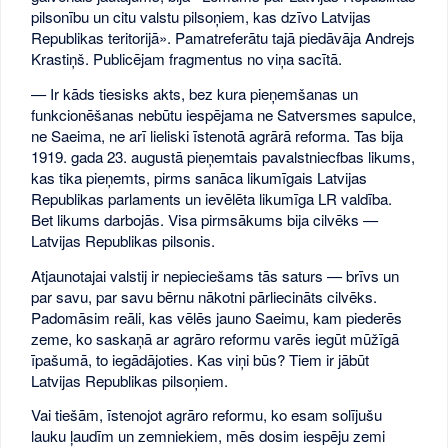
pilsonību un citu valstu pilsoņiem, kas dzīvo Latvijas
Republikas teritorijā». Pamatreferātu tajā piedāvāja Andrejs
Krastiņš. Publicējam fragmentus no viņa sacītā.
— Ir kāds tiesisks akts, bez kura pieņemšanas un
funkcionēšanas nebūtu iespējama ne Satversmes sapulce,
ne Saeima, ne arī lieliski īstenotā agrārā reforma. Tas bija
1919. gada 23. augustā pieņemtais pavalstniecfbas likums,
kas tika pieņemts, pirms sanāca likumīgais Latvijas
Republikas parlaments un ievēlēta likumīga LR valdība.
Bet likums darbojās. Visa pirmsākums bija cilvēks —
Latvijas Republikas pilsonis.
Atjaunotajai valstij ir nepieciešams tās saturs — brīvs un
par savu, par savu bērnu nākotni pārliecināts cilvēks.
Padomāsim reāli, kas vēlēs jauno Saeimu, kam piederēs
zeme, ko saskaņā ar agrāro reformu varēs iegūt mūžīgā
īpašumā, to iegādājoties. Kas viņi būs? Tiem ir jābūt
Latvijas Republikas pilsoņiem.
Vai tiešām, īstenojot agrāro reformu, ko esam solījušu
lauku ļaudīm un zemniekiem, mēs dosim iespēju zemi