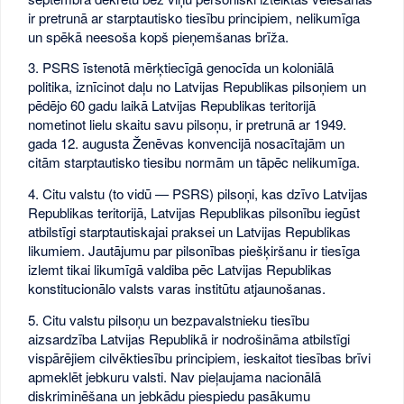
ir pretrunā ar starptautisko tiesību principiem, nelikumīga
un spēkā neesoša kopš pieņemšanas brīža.
3. PSRS īstenotā mērķtiecīgā genocīda un koloniālā
politika, iznīcinot daļu no Latvijas Republikas pilsoņiem un
pēdējo 60 gadu laikā Latvijas Republikas teritorijā
nometinot lielu skaitu savu pilsoņu, ir pretrunā ar 1949.
gada 12. augusta Ženēvas konvencijā nosacītajām un
citām starptautisko tiesibu normām un tāpēc nelikumīga.
4. Citu valstu (to vidū — PSRS) pilsoņi, kas dzīvo Latvijas
Republikas teritorijā, Latvijas Republikas pilsonību iegūst
atbilstīgi starptautiskajai praksei un Latvijas Republikas
likumiem. Jautājumu par pilsonības piešķiršanu ir tiesīga
izlemt tikai likumīgā valdiba pēc Latvijas Republikas
konstitucionālo valsts varas institūtu atjaunošanas.
5. Citu valstu pilsoņu un bezpavalstnieku tiesību
aizsardzība Latvijas Republikā ir nodrošināma atbilstīgi
vispārējiem cilvēktiesību principiem, ieskaitot tiesības brīvi
apmeklēt jebkuru valsti. Nav pieļaujama nacionālā
diskriminēšana un jebkādu piespiedu pasākumu