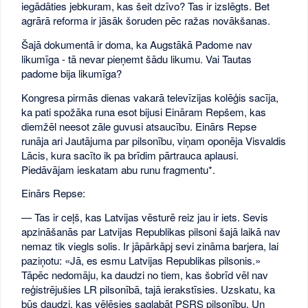
iegādāties jebkuram, kas šeit dzīvo? Tas ir izslēgts. Bet
agrārā reforma ir jāsāk šoruden pēc ražas novākšanas.
Šajā dokumentā ir doma, ka Augstākā Padome nav
likumīga - tā nevar pieņemt šādu likumu. Vai Tautas
padome bija likumīga?
Kongresa pirmās dienas vakarā televīzijas kolēģis sacīja,
ka pati spožāka runa esot bijusi Eināram Repšem, kas
diemžēl neesot zāle guvusi atsaucību. Einārs Repse
runāja ari Jautājuma par pilsonību, viņam oponēja Visvaldis
Lācis, kura sacīto ik pa brīdim pārtrauca aplausi.
Piedāvājam ieskatam abu runu fragmentu*.
Einārs Repse:
— Tas ir ceļš, kas Latvijas vēsturē reiz jau ir iets. Sevis
apzināšanās par Latvijas Republikas pilsoni šajā laikā nav
nemaz tik viegls solis. Ir jāpārkāpj sevi zināma barjera, lai
paziņotu: «Jā, es esmu Latvijas Republikas pilsonis.»
Tāpēc nedomāju, ka daudzi no tiem, kas šobrīd vēl nav
reģistrējušies LR pilsonībā, tajā ierakstīsies. Uzskatu, ka
būs daudzi, kas vēlēsies saglabāt PSRS pilsonību. Un