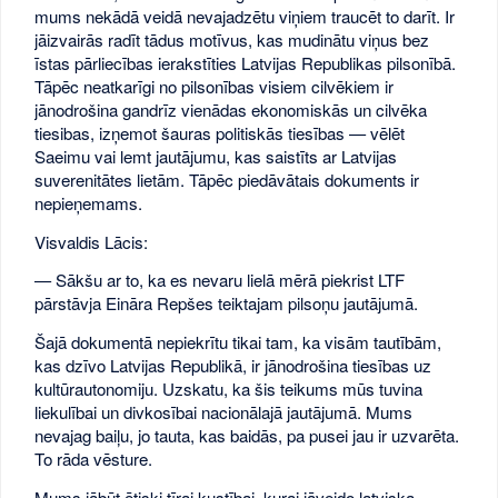
mums nekādā veidā nevajadzētu viņiem traucēt to darīt. Ir
jāizvairās radīt tādus motīvus, kas mudinātu viņus bez
īstas pārliecības ierakstīties Latvijas Republikas pilsonībā.
Tāpēc neatkarīgi no pilsonības visiem cilvēkiem ir
jānodrošina gandrīz vienādas ekonomiskās un cilvēka
tiesibas, izņemot šauras politiskās tiesības — vēlēt
Saeimu vai lemt jautājumu, kas saistīts ar Latvijas
suverenitātes lietām. Tāpēc piedāvātais dokuments ir
nepieņemams.
Visvaldis Lācis:
— Sākšu ar to, ka es nevaru lielā mērā piekrist LTF
pārstāvja Eināra Repšes teiktajam pilsoņu jautājumā.
Šajā dokumentā nepiekrītu tikai tam, ka visām tautībām,
kas dzīvo Latvijas Republikā, ir jānodrošina tiesības uz
kultūrautonomiju. Uzskatu, ka šis teikums mūs tuvina
liekulībai un divkosībai nacionālajā jautājumā. Mums
nevajag baiļu, jo tauta, kas baidās, pa pusei jau ir uzvarēta.
To rāda vēsture.
Mums jābūt ētiski tīrai kustībai, kurai jāveido latviska