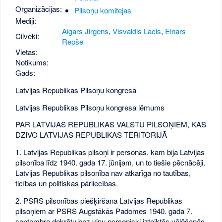
Organizācijas:
Pilsoņu komitejas
Mediji:
Aigars Jirgens
,
Visvaldis Lācis
,
Einārs
Cilvēki:
Repše
Vietas:
Notikums:
Gads:
Latvijas Republikas Pilsoņu kongresā
Latvijas Republikas Pilsoņu kongresa lēmums
PAR LATVIJAS REPUBLIKAS VALSTU PILSOŅIEM, KAS
DZIVO LATVIJAS REPUBLIKAS TERITORIJĀ
1. Latvijas Republikas pilsoņi ir personas, kam bija Latvijas
pilsonība līdz 1940. gada 17. jūnijam, un to tiešie pēcnācēji.
Latvijas Republikas pilsonība nav atkarīga no tautības,
ticības un politiskas pārliecības.
2. PSRS pilsonības piešķiršana Latvijas Republikas
pilsoņiem ar PSRS Augstākās Padomes 1940. gada 7.
septembra dekrētu bez viņu personiski izteiktās vēlēšanās