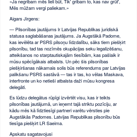
«Ja negribam mēs lieli būt, Tik' gribam to, kas nav grūt',
Mēs mūžam vergi paliekam.»
Aigars Jirgens:
— Pilsonības jautājums lr Latvijas Republikas juridiskā
statusa saglabāšanas jautājums. Ja Augstākā Padome,
kas ievēlēta ar PSRS pilsoņu līdzdalību, sāks tiem piešķirt
pilsonību, tad tas nozīmēs okupācijas seku legalizēšanu,
atteikšanos no starptautiskajām tiesībām, kas pašlaik ir
mūsu spēcīgākais atbalsts. Un pēc šis pilsonības
piešķiršanas nākamais solis būs referendums par Latvijas
palikšanu PSRS sastāvā — tas ir tas, ko vēlas Maskava,
interfronte un ko netieši atbalsta daži mūsu kongresa
delegāti.
Es lūdzu delegātus rūpīgi izvērtēt visu, kas ir teikts
pilsonības jautājumā, un ieņemt tajā striktu pozīciju, ar
kādu mēs kā līdztiesīgi partneri varētu vērsties pie
Augstākās Padomes. Latvijas Republikas pilsonību būs
tiesīga piešķirt LR Saeima.
Apskatu sagatavojusi