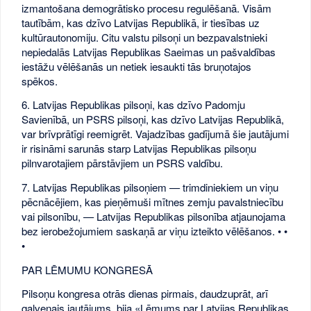
izmantošana demogrātisko procesu regulēšanā. Visām
tautībām, kas dzīvo Latvijas Republikā, ir tiesības uz
kultūrautonomiju. Citu valstu pilsoņi un bezpavalstnieki
nepiedalās Latvijas Republikas Saeimas un pašvaldības
iestāžu vēlēšanās un netiek iesaukti tās bruņotajos
spēkos.
6. Latvijas Republikas pilsoņi, kas dzīvo Padomju
Savienībā, un PSRS pilsoņi, kas dzīvo Latvijas Republikā,
var brīvprātīgi reemigrēt. Vajadzības gadījumā šie jautājumi
ir risināmi sarunās starp Latvijas Republikas pilsoņu
pilnvarotajiem pārstāvjiem un PSRS valdību.
7. Latvijas Republikas pilsoņiem — trimdiniekiem un viņu
pēcnācējiem, kas pieņēmuši mītnes zemju pavalstniecību
vai pilsonību, — Latvijas Republikas pilsonība atjaunojama
bez ierobežojumiem saskaņā ar viņu izteikto vēlēšanos. • •
•
PAR LĒMUMU KONGRESĀ
Pilsoņu kongresa otrās dienas pirmais, daudzuprāt, arī
galvenais jautājums, bija «Lēmums par Latvijas Republikas