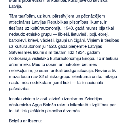
Latvija.
Tām tautībām, uz kuru pārstāvjiem un pēcnācējiem
attiecināms Latvijas Republikas pilsonības likums, ir
tiesības uz kultūrautonomiju. 1940. gadā mums bija tikai
nedaudz etnisko grupu — lībieši, lietuvieši, poļi, ebreji,
baltkrievi, krievi, vācieši, igauņi un čigāni. Viņiem ir tiesības
uz kultūrautonomiju 1920. gadā pieņemtie Latvijas
Satversmes likumi šīm tautām līdz 1934. gadam
nodrošināja vislielāko kultūrautonomiju Eiropā. To ir teikuši
ārzemnieki. Mes to dosim ari nākotnē, bet mēs
neliekuļosim, jo esam unikāli bēdīgā situācijā. Neviena tik
maza tauta nav 82 etnisko grupu ielenkumā un šo milzīgo
nastu mēs nedrīkstam ņemt līdzi — tā ir nacionālā
pašnāvība.
Iesaku visiem izlasīt latviešu izcelsmes Zviedrijas
vēsturnieka Agņa Baloža rakstu laikrakstā «Izglītība» par
to, kā tiek piešķirta pilsonība ārzemēs.
Beigšu ar Ibsenu: