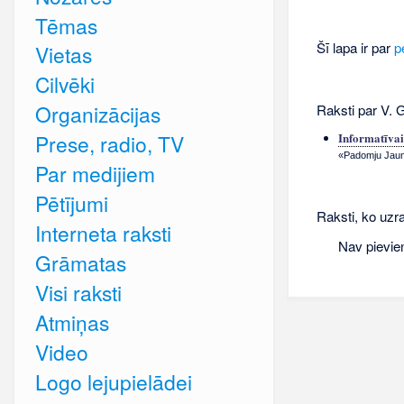
Tēmas
Šī lapa ir par
p
Vietas
Cilvēki
Organizācijas
Raksti par V. G
Prese, radio, TV
Informatīvai
«Padomju Jauna
Par medijiem
Pētījumi
Raksti, ko uzra
Interneta raksti
Nav pievie
Grāmatas
Visi raksti
Atmiņas
Video
Logo lejupielādei