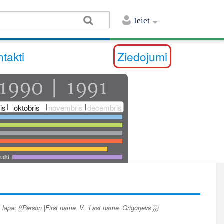
Ieiet
takti
Ziedojumi
is
oktobris
novembris
decembris
utāti
 lapa: {{Person |First name=V. |Last name=Grigorjevs }})