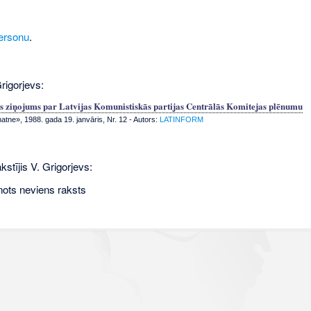
ersonu
.
rigorjevs:
s ziņojums par Latvijas Komunistiskās partijas Centrālās Komitejas plēnumu
tne», 1988. gada 19. janvāris, Nr. 12
- Autors:
LATINFORM
kstījis V. Grigorjevs:
nots neviens raksts