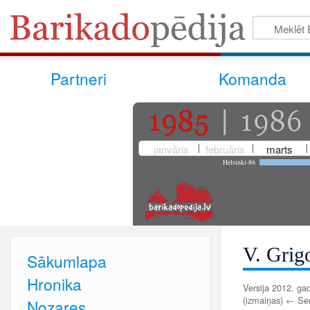
Partneri
Komanda
janvāris
februāris
marts
Helsinki-86
V. Grig
Sākumlapa
Hronika
Versija 2012. gad
(izmaiņas) ← Senā
Nozares