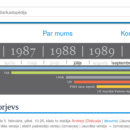
Par mums
Kon
aprīlis
maijs
jūnijs
jūlijs
augusts
septembr
VAK
LNNK
LTF
PSRS tautas deputāti
LR Augstākās Padomes dep
orjevs
a 5. februāris, plkst. 10.25, kādu to atstāja
Andrejs
(
Diskusija
|
devums
)
(Jauna
ka versija | skatīt pašreizējo versiju (izmaiņas) | Jaunāka versija → (izmaiņas)