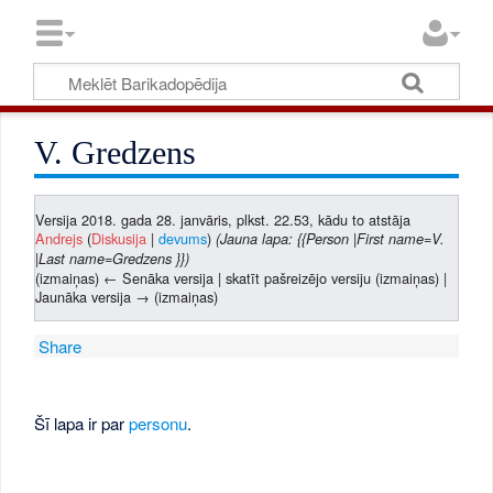
V. Gredzens
Versija 2018. gada 28. janvāris, plkst. 22.53, kādu to atstāja
Andrejs
(
Diskusija
|
devums
)
(Jauna lapa: {{Person |First name=V.
|Last name=Gredzens }})
(izmaiņas) ← Senāka versija | skatīt pašreizējo versiju (izmaiņas) |
Jaunāka versija → (izmaiņas)
Share
Šī lapa ir par
personu
.