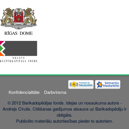
Konfidencialitāte
Darbvirsma
© 2012 Barikadopēdijas fonds. Idejas un nosaukuma autors -
Andrejs Cīrulis. Citēšanas gadījumos atsauce uz Barikadopēdiju ir
obligāta.
Publicēto materiālu autortiesības pieder to autoriem.