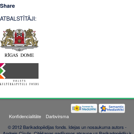
Share
ATBALSTĪTĀJI:
Konfidencialitāte
Darbvirsma
© 2012 Barikadopēdijas fonds. Idejas un nosaukuma autors -
Andrejs Cīrulis. Citēšanas gadījumos atsauce uz Barikadopēdiju ir