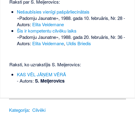
Raksti par S. Meijerovics:
Nešaubīsies vienīgi pašpārliecinātais
«Padomju Jaunatne», 1988. gada 10. februāris, Nr. 28
-
Autors:
Elita Veidemane
Šis ir kompetentu cilvēku laiks
«Padomju Jaunatne», 1988. gada 20. februāris, Nr. 36
-
Autors:
Elita Veidemane
,
Uldis Briedis
Raksti, ko uzrakstījis S. Meijerovics:
KAS VĒL JĀŅEM VĒRĀ
- Autors:
S. Meijerovics
Kategorija
:
Cilvēki