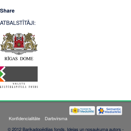
Share
ATBALSTĪTĀJI:
Konfidencialitāte
Darbvirsma
© 2012 Barikadopēdijas fonds. Idejas un nosaukuma autors -