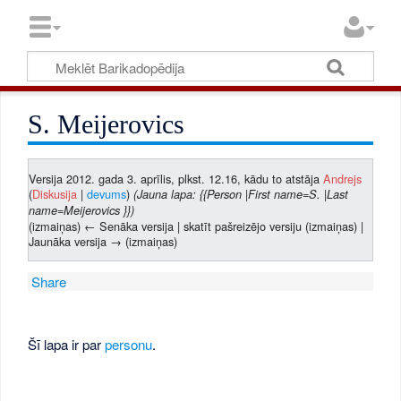
S. Meijerovics
Versija 2012. gada 3. aprīlis, plkst. 12.16, kādu to atstāja
Andrejs
(
Diskusija
|
devums
)
(Jauna lapa: {{Person |First name=S. |Last
name=Meijerovics }})
(izmaiņas) ← Senāka versija | skatīt pašreizējo versiju (izmaiņas) |
Jaunāka versija → (izmaiņas)
Share
Šī lapa ir par
personu
.