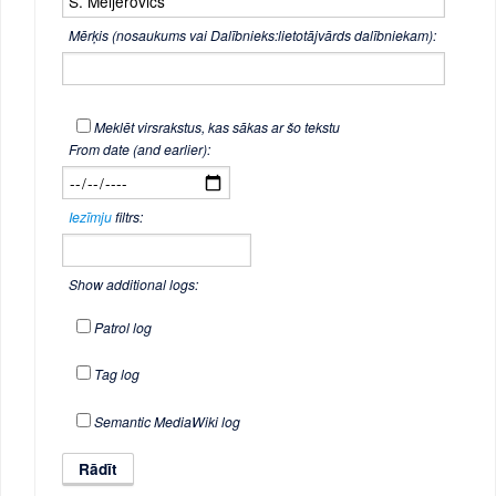
Mērķis (nosaukums vai Dalībnieks:lietotājvārds dalībniekam):
Meklēt virsrakstus, kas sākas ar šo tekstu
From date (and earlier):
Iezīmju
filtrs:
Show additional logs:
Patrol log
Tag log
Semantic MediaWiki log