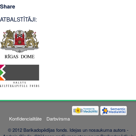
Share
ATBALSTĪTĀJI:
Konfidencialitāte
Darbvirsma
© 2012 Barikadopēdijas fonds. Idejas un nosaukuma autors -