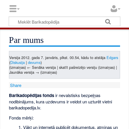
Par mums
Versija 2012. gada 7. janvāris, plkst. 00.54, kādu to atstāja
Edgars
(
Diskusija
|
devums
)
(izmaiņas) ← Senāka versija | skatīt pašreizējo versiju (izmaiņas) |
Jaunāka versija → (izmaiņas)
Share
Barikadopēdijas fonds
ir nevalstisks bezpeļņas
nodibinājums, kura uzdevums ir veidot un uzturēt vietni
barikadopedija.lv.
Fonda mērķi:
Vākt un internetā publicēt dokumentus, atmiņas un