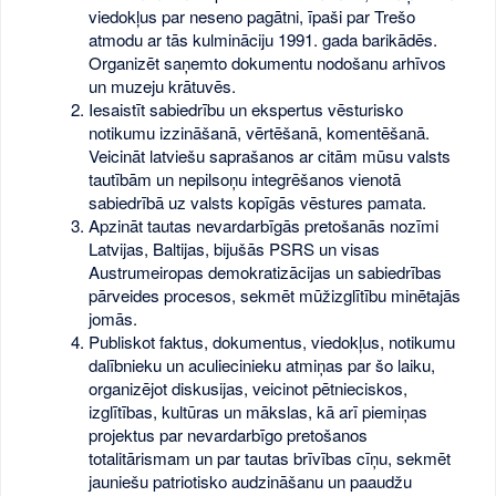
viedokļus par neseno pagātni, īpaši par Trešo
atmodu ar tās kulmināciju 1991. gada barikādēs.
Organizēt saņemto dokumentu nodošanu arhīvos
un muzeju krātuvēs.
Iesaistīt sabiedrību un ekspertus vēsturisko
notikumu izzināšanā, vērtēšanā, komentēšanā.
Veicināt latviešu saprašanos ar citām mūsu valsts
tautībām un nepilsoņu integrēšanos vienotā
sabiedrībā uz valsts kopīgās vēstures pamata.
Apzināt tautas nevardarbīgās pretošanās nozīmi
Latvijas, Baltijas, bijušās PSRS un visas
Austrumeiropas demokratizācijas un sabiedrības
pārveides procesos, sekmēt mūžizglītību minētajās
jomās.
Publiskot faktus, dokumentus, viedokļus, notikumu
dalībnieku un aculiecinieku atmiņas par šo laiku,
organizējot diskusijas, veicinot pētnieciskos,
izglītības, kultūras un mākslas, kā arī piemiņas
projektus par nevardarbīgo pretošanos
totalitārismam un par tautas brīvības cīņu, sekmēt
jauniešu patriotisko audzināšanu un paaudžu