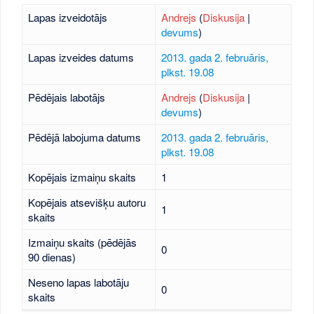
Lapas izveidotājs
Andrejs
(
Diskusija
|
devums
)
Lapas izveides datums
2013. gada 2. februāris,
plkst. 19.08
Pēdējais labotājs
Andrejs
(
Diskusija
|
devums
)
Pēdējā labojuma datums
2013. gada 2. februāris,
plkst. 19.08
Kopējais izmaiņu skaits
1
Kopējais atsevišķu autoru
1
skaits
Izmaiņu skaits (pēdējās
0
90 dienas)
Neseno lapas labotāju
0
skaits