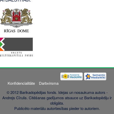
Konfidencialitāte
Darbvirsma
© 2012 Barikadopēdijas fonds. Idejas un nosaukuma autors -
Andrejs Cīrulis. Citēšanas gadījumos atsauce uz Barikadopēdiju ir
obligāta.
Publicēto materiālu autortiesības pieder to autoriem.