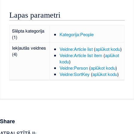
Lapas parametri
Slēpta kategorija
Kategorija:People
(1)
Iekļautās veidnes
Veidne:Article list
(
aplūkot kodu
)
(4)
Veidne:Article list item
(
aplūkot
kodu
)
Veidne:Person
(
aplūkot kodu
)
Veidne:SortKey
(
aplūkot kodu
)
Share
ATBALSTĪTĀJI: