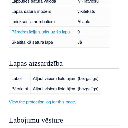
Lappuses satura valoda
lv - latviešu
Lapas satura modelis
vikiteksts
Indeksācija ar robotiem
Atļauta
Pāradresāciju skaits uz šo lapu
0
Skaitīta kā satura lapa
Jā
Lapas aizsardzība
Labot
Atļaut visiem lietotājiem (bezgalīgs)
Pārvietot
Atļaut visiem lietotājiem (bezgalīgs)
View the protection log for this page.
Labojumu vēsture