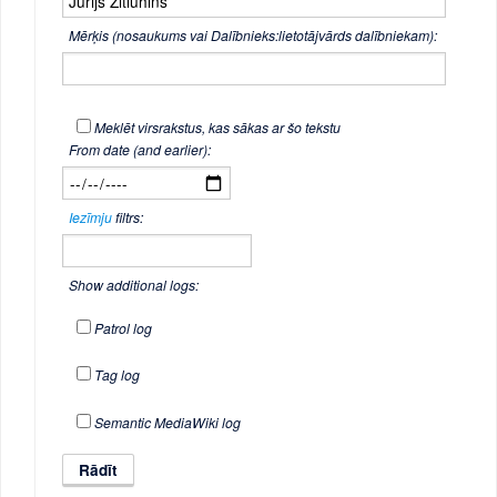
Mērķis (nosaukums vai Dalībnieks:lietotājvārds dalībniekam):
Meklēt virsrakstus, kas sākas ar šo tekstu
From date (and earlier):
Iezīmju
filtrs:
Show additional logs:
Patrol log
Tag log
Semantic MediaWiki log