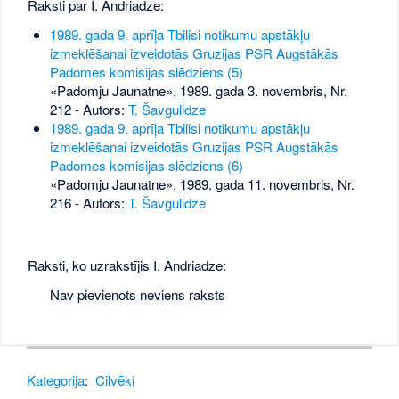
Raksti par I. Andriadze:
1989. gada 9. aprīļa Tbilisi notikumu apstākļu
izmeklēšanai izveidotās Gruzijas PSR Augstākās
Padomes komisijas slēdziens (5)
«Padomju Jaunatne», 1989. gada 3. novembris, Nr.
212
- Autors:
T. Šavgulidze
1989. gada 9. aprīļa Tbilisi notikumu apstākļu
izmeklēšanai izveidotās Gruzijas PSR Augstākās
Padomes komisijas slēdziens (6)
«Padomju Jaunatne», 1989. gada 11. novembris, Nr.
216
- Autors:
T. Šavgulidze
Raksti, ko uzrakstījis I. Andriadze:
Nav pievienots neviens raksts
Kategorija
:
Cilvēki