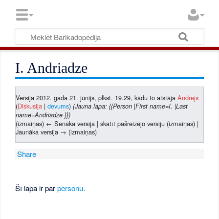
I. Andriadze
Versija 2012. gada 21. jūnijs, plkst. 19.29, kādu to atstāja
Andrejs
(
Diskusija
|
devums
)
(Jauna lapa: {{Person |First name=I. |Last
name=Andriadze }})
(izmaiņas) ← Senāka versija | skatīt pašreizējo versiju (izmaiņas) |
Jaunāka versija → (izmaiņas)
Share
Šī lapa ir par
personu
.