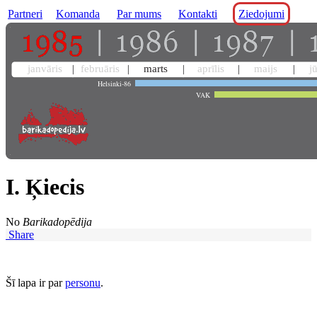
Partneri
Komanda
Par mums
Kontakti
Ziedojumi
janvāris
februāris
marts
aprīlis
maijs
j
Helsinki-86
VAK
I. Ķiecis
No
Barikadopēdija
Share
Šī lapa ir par
personu
.