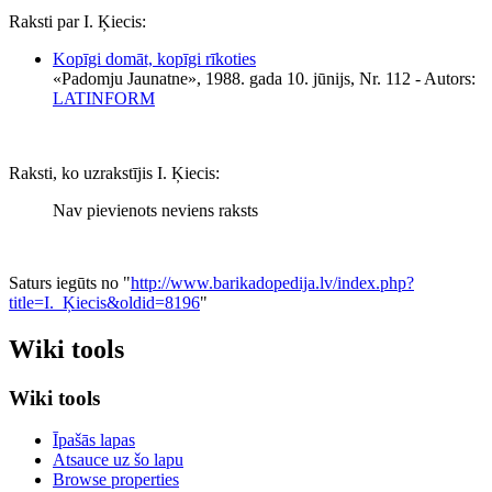
Raksti par I. Ķiecis:
Kopīgi domāt, kopīgi rīkoties
«Padomju Jaunatne», 1988. gada 10. jūnijs, Nr. 112
- Autors:
LATINFORM
Raksti, ko uzrakstījis I. Ķiecis:
Nav pievienots neviens raksts
Saturs iegūts no "
http://www.barikadopedija.lv/index.php?
title=I._Ķiecis&oldid=8196
"
Wiki tools
Wiki tools
Īpašās lapas
Atsauce uz šo lapu
Browse properties