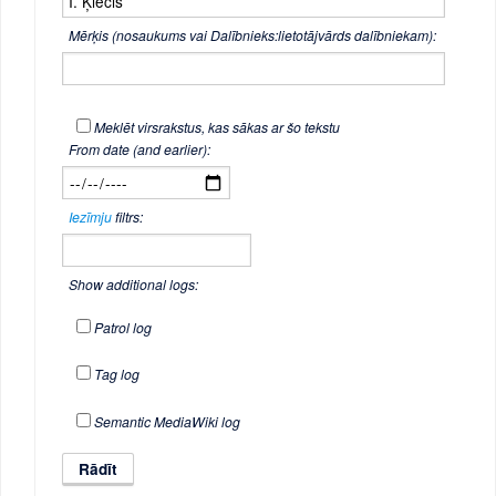
Mērķis (nosaukums vai Dalībnieks:lietotājvārds dalībniekam):
Meklēt virsrakstus, kas sākas ar šo tekstu
From date (and earlier):
Iezīmju
filtrs:
Show additional logs:
Patrol log
Tag log
Semantic MediaWiki log