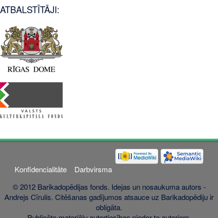
ATBALSTĪTĀJI:
Konfidencialitāte
Darbvirsma
© 2012 Barikadopēdijas fonds. Idejas un nosaukuma autors -
Andrejs Cīrulis. Citēšanas gadījumos atsauce uz Barikadopēdiju ir
obligāta.
Publicēto materiālu autortiesības pieder to autoriem.