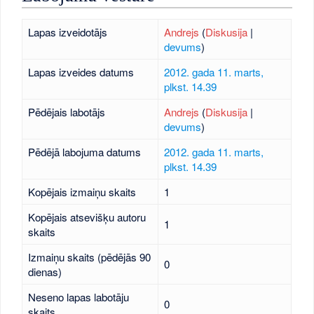
Lapas izveidotājs
Andrejs
(
Diskusija
|
devums
)
Lapas izveides datums
2012. gada 11. marts,
plkst. 14.39
Pēdējais labotājs
Andrejs
(
Diskusija
|
devums
)
Pēdējā labojuma datums
2012. gada 11. marts,
plkst. 14.39
Kopējais izmaiņu skaits
1
Kopējais atsevišķu autoru
1
skaits
Izmaiņu skaits (pēdējās 90
0
dienas)
Neseno lapas labotāju
0
skaits