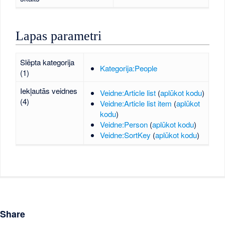
Lapas parametri
Slēpta kategorija
Kategorija:People
(1)
Iekļautās veidnes
Veidne:Article list
(
aplūkot kodu
)
(4)
Veidne:Article list item
(
aplūkot
kodu
)
Veidne:Person
(
aplūkot kodu
)
Veidne:SortKey
(
aplūkot kodu
)
Share