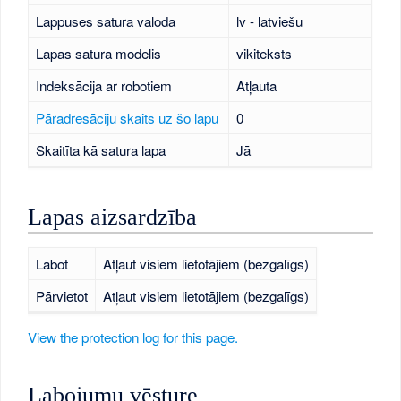
Lappuses satura valoda
lv - latviešu
Lapas satura modelis
vikiteksts
Indeksācija ar robotiem
Atļauta
Pāradresāciju skaits uz šo lapu
0
Skaitīta kā satura lapa
Jā
Lapas aizsardzība
Labot
Atļaut visiem lietotājiem (bezgalīgs)
Pārvietot
Atļaut visiem lietotājiem (bezgalīgs)
View the protection log for this page.
Labojumu vēsture