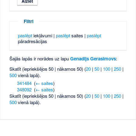
Filtri
paslēpt
iekļāvumi |
paslēpt
saites |
paslēpt
pāradresācijas
Šajās lapās ir norādes uz lapu
Genadijs Gerasimovs
:
Skatīt (iepriekšējos 50 | nākamos 50) (
20
|
50
|
100
|
250
|
500
vienā lapā).
341484
‎
(
← saites
)
348092
‎
(
← saites
)
Skatīt (iepriekšējos 50 | nākamos 50) (
20
|
50
|
100
|
250
|
500
vienā lapā).