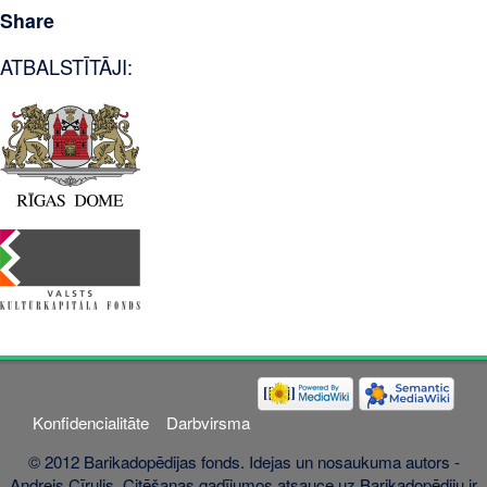
Share
ATBALSTĪTĀJI:
Konfidencialitāte
Darbvirsma
© 2012 Barikadopēdijas fonds. Idejas un nosaukuma autors -
Andrejs Cīrulis. Citēšanas gadījumos atsauce uz Barikadopēdiju ir